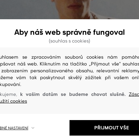
Aby náš web správně fungoval
(souhlas s cookies)
uhlasem se zpracováním souborů cookies nám pomáh
epšovat náš web. Kliknutím na tlačítko „Přijmout vše" souhlas
 zobrazením personalizovaného obsahu, relevantní reklam
žeme vám tak poskytnout skvělý zážitek při vašem onl
kupování.
k vašim datům se budeme chovat slušně.
kujeme,
Zás
užití cookies
PŘIJMOUT VŠE
NÉ NASTAVENÍ