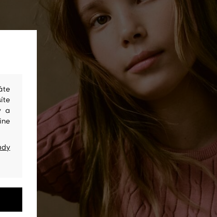
áte
íte
y a
ine
ady