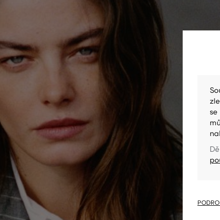
So
zl
se
mů
na
Dě
po
PODROB