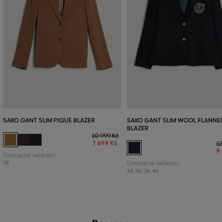
SAKO GANT SLIM PIQUE BLAZER
SAKO GANT SLIM WOOL FLANNE
BLAZER
10 999 Kč
7 699 Kč
12
9
Dostupné velikosti:
38
Dostupné velikosti:
34
,
36
,
38
,
44