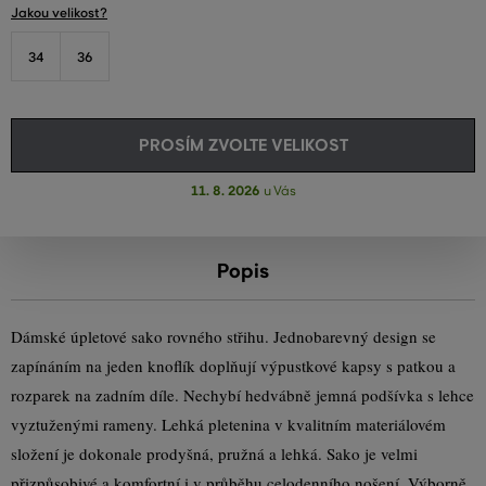
Jakou velikost?
34
36
PROSÍM ZVOLTE VELIKOST
11. 8. 2026
u Vás
Popis
Dámské úpletové sako rovného střihu. Jednobarevný design se
zapínáním na jeden knoflík doplňují výpustkové kapsy s patkou a
rozparek na zadním díle. Nechybí hedvábně jemná podšívka s lehce
vyztuženými rameny. Lehká pletenina v kvalitním materiálovém
složení je dokonale prodyšná, pružná a lehká. Sako je velmi
přizpůsobivé a komfortní i v průběhu celodenního nošení. Výborně