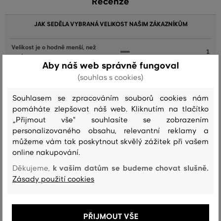
Recenze
JAK SEDĚLA VYBRANÁ VELIKOST NAŠIM ZÁKAZNÍKŮM
Velikost je o hodně menší, než
1
nosím
Aby náš web správně fungoval
Velikost je o něco menší, než nosím
0
(souhlas s cookies)
Velikost odpovídá velikosti, kterou
3
Souhlasem se zpracováním souborů cookies nám
běžně nosím
pomáháte zlepšovat náš web. Kliknutím na tlačítko
Velikost je o něco větší, než nosím
3
„Přijmout vše" souhlasíte se zobrazením
personalizovaného obsahu, relevantní reklamy a
Velikost je o hodně větší, než
1
můžeme vám tak poskytnout skvělý zážitek při vašem
nosím
online nakupování.
k vašim datům se budeme chovat slušně.
Děkujeme,
Zásady použití cookies
Barva
Velikost: 40
Jak sedí: Velikost je o něco větší, než nosím
Martina S.
PŘIJMOUT VŠE