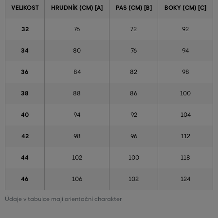
VELIKOST
HRUDNÍK (CM) [A]
PAS (CM) [B]
BOKY (CM) [C]
32
76
72
92
34
80
76
94
36
84
82
98
38
88
86
100
40
94
92
104
42
98
96
112
44
102
100
118
46
106
102
124
Údaje v tabulce mají orientační charakter