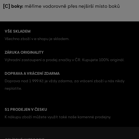
[C] boky:
měříme vodorovně přes nejširší místo boků
VŠE SKLADEM
Všechno zboží v e-shopu je skladem.
ZÁRUKA ORIGINALITY
Výhradní zastoupení a prodej značky v ČR. Kupujete 100% originál.
DOPRAVA A VRÁCENÍ ZDARMA
Doprava nad 1 999 Kč je vždy zdarma, za vrácení zboží u nás nikdy
neplatíte.
51 PRODEJEN V ČESKU
K nákupu zboží můžete využít také naše kamenné prodejny.