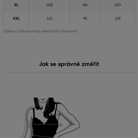
XL
102
86
110
XXL
111
95
119
Údaje v tabulce mají orientační charakter
Jak se správně změřit