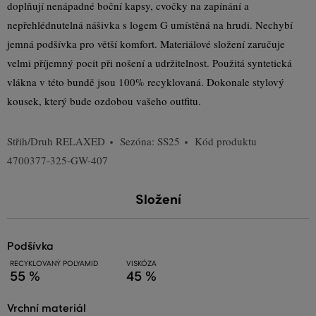
doplňují nenápadné boční kapsy, cvočky na zapínání a
nepřehlédnutelná nášivka s logem G umístěná na hrudi. Nechybí
jemná podšívka pro větší komfort. Materiálové složení zaručuje
velmi příjemný pocit při nošení a udržitelnost. Použitá syntetická
vlákna v této bundě jsou 100% recyklovaná. Dokonale stylový
kousek, který bude ozdobou vašeho outfitu.
Střih/Druh
RELAXED
Sezóna: SS25
Kód produktu
4700377-325-GW-407
Složení
podšívka
RECYKLOVANÝ POLYAMID
VISKÓZA
55 %
45 %
vrchní materiál