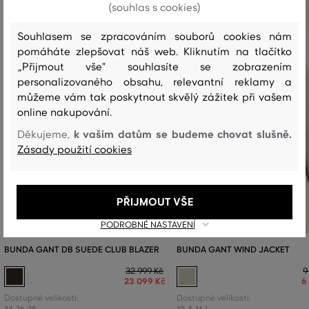
(souhlas s cookies)
Souhlasem se zpracováním souborů cookies nám
pomáháte zlepšovat náš web. Kliknutím na tlačítko
„Přijmout vše" souhlasíte se zobrazením
personalizovaného obsahu, relevantní reklamy a
můžeme vám tak poskytnout skvělý zážitek při vašem
online nakupování.
k vašim datům se budeme chovat slušně.
Děkujeme,
Zásady použití cookies
PŘIJMOUT VŠE
PODROBNÉ NASTAVENÍ
BUNDA GANT DB SUEDE CLUB BLAZER
BUNDA GANT WIND JACKET
32 999 Kč
9
23 099 Kč
6
Dostupné velikosti:
Dostupné velikosti:
34
,
36
,
38
XS
,
S
,
M
,
L