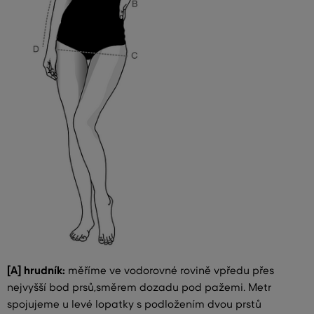
[A] hrudník:
měříme ve vodorovné rovině vpředu přes
nejvyšší bod prsů,směrem dozadu pod pažemi. Metr
spojujeme u levé lopatky s podložením dvou prstů