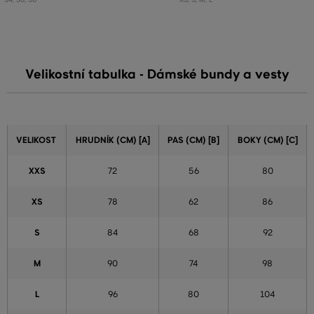
Velikostní tabulka - Dámské bundy a vesty
VELIKOST
HRUDNÍK (CM) [A]
PAS (CM) [B]
BOKY (CM) [C]
XXS
72
56
80
XS
78
62
86
S
84
68
92
M
90
74
98
L
96
80
104