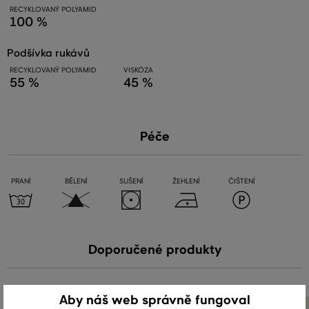
RECYKLOVANÝ POLYAMID
100 %
podšívka rukávů
RECYKLOVANÝ POLYAMID
VISKÓZA
55 %
45 %
Péče
PRANÍ
BĚLENÍ
SUŠENÍ
ŽEHLENÍ
ČIŠTENÍ
Doporučené produkty
Aby náš web správně fungoval