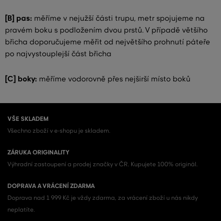
[B] pas:
měříme v nejužší části trupu, metr spojujeme na
pravém boku s podložením dvou prstů. V případě většího
břicha doporučujeme měřit od největšího prohnutí páteře
po najvystouplejší část břicha
[C] boky:
měříme vodorovně přes nejširší místo boků
VŠE SKLADEM
Všechno zboží v e-shopu je skladem.
ZÁRUKA ORIGINALITY
Výhradní zastoupení a prodej značky v ČR. Kupujete 100% originál.
DOPRAVA A VRÁCENÍ ZDARMA
Doprava nad 1 999 Kč je vždy zdarma, za vrácení zboží u nás nikdy
neplatíte.