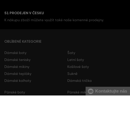
51 PRODEJEN V ČESKU
K nákupu zboží můžete využít také naše kamenné prodejny.
OBLÍBENÉ KATEGORIE
Dámské boty
Šaty
Dámské tenisky
Letní šaty
Dámské mikiny
Košilové šaty
Dámské tepláky
Sukně
Dámské kalhoty
Dámská trička
Kontaktujte nás
Pánské boty
Pánské mikiny
Pánské tenisky
Pánské tepláky
Pánské košile
Pánské svetry
Pánská trička
Pánské kalhoty
Pánské kraťasy
Pánské spodní prádlo