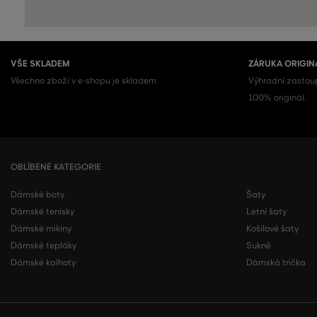
VŠE SKLADEM
ZÁRUKA ORIGIN
Všechno zboží v e-shopu je skladem.
Výhradní zastoup
100% originál.
OBLÍBENÉ KATEGORIE
Dámské boty
Šaty
Dámské tenisky
Letní šaty
Dámské mikiny
Košilové šaty
Dámské tepláky
Sukně
Dámské kalhoty
Dámská trička