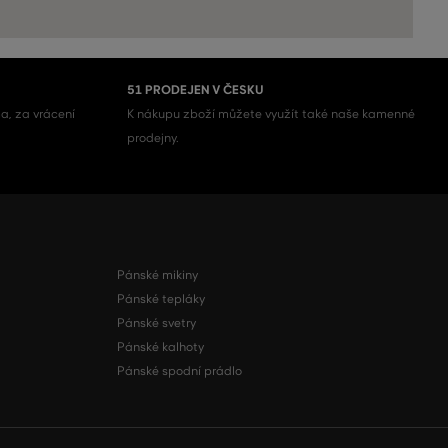
51 PRODEJEN V ČESKU
a, za vrácení
K nákupu zboží můžete využít také naše kamenné
prodejny.
Pánské mikiny
Pánské tepláky
Pánské svetry
Pánské kalhoty
Pánské spodní prádlo