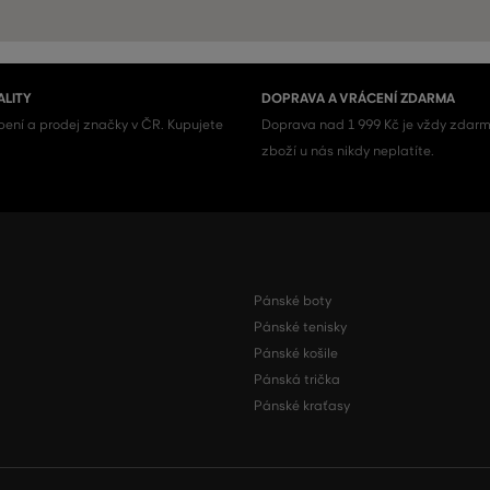
ALITY
DOPRAVA A VRÁCENÍ ZDARMA
ení a prodej značky v ČR. Kupujete
Doprava nad 1 999 Kč je vždy zdarm
zboží u nás nikdy neplatíte.
Pánské boty
Pánské tenisky
Pánské košile
Pánská trička
Pánské kraťasy