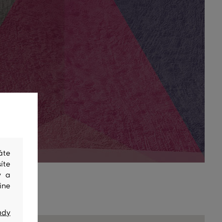
áte
íte
y a
ine
ady