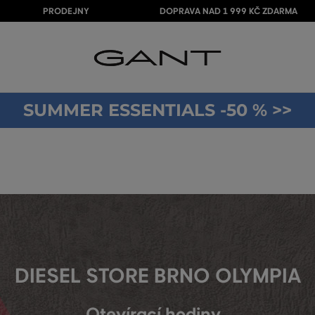
PRODEJNY
DOPRAVA NAD 1 999 KČ ZDARMA
SUMMER ESSENTIALS -50 % >>
DIESEL STORE BRNO OLYMPIA
Otevírací hodiny