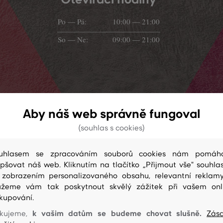
Po — Pá:
10:00 — 21:00
So — Ne:
09:00 — 21:00
Aby náš web správně fungoval
(souhlas s cookies)
uhlasem se zpracováním souborů cookies nám pomáh
epšovat náš web. Kliknutím na tlačítko „Přijmout vše" souhlas
 zobrazením personalizovaného obsahu, relevantní reklam
žeme vám tak poskytnout skvělý zážitek při vašem onl
Prodejna na mapě
kupování.
k vašim datům se budeme chovat slušně.
kujeme,
Zás