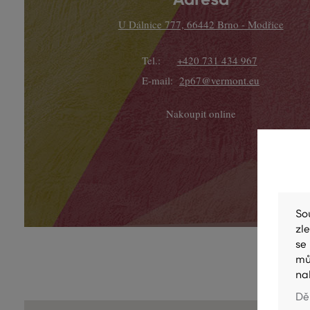
U Dálnice 777, 66442 Brno - Modřice
Tel.:
+420 731 434 967
E-mail:
2p67@vermont.eu
Nakoupit online
So
zl
se
mů
na
Dě