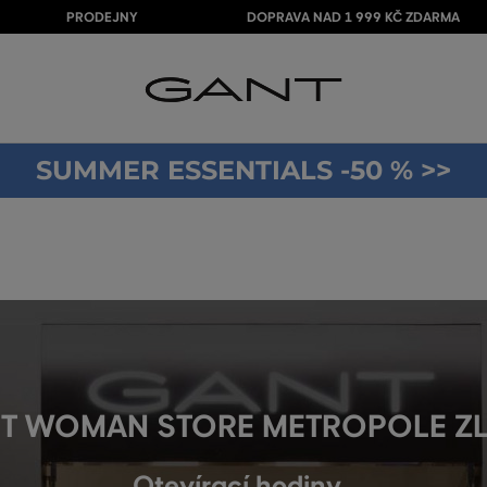
PRODEJNY
DOPRAVA NAD 1 999 KČ ZDARMA
SUMMER ESSENTIALS -50 % >>
T WOMAN STORE METROPOLE ZL
Otevírací hodiny