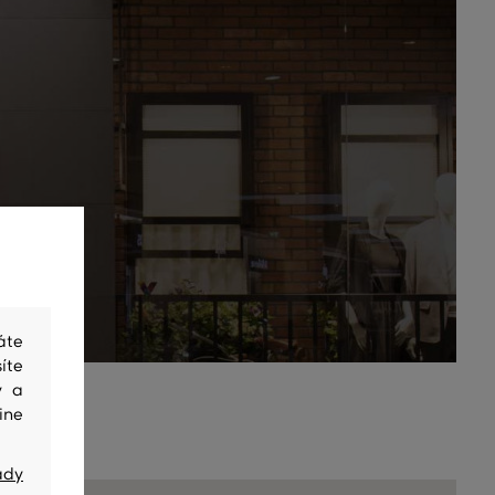
áte
íte
y a
ine
ady