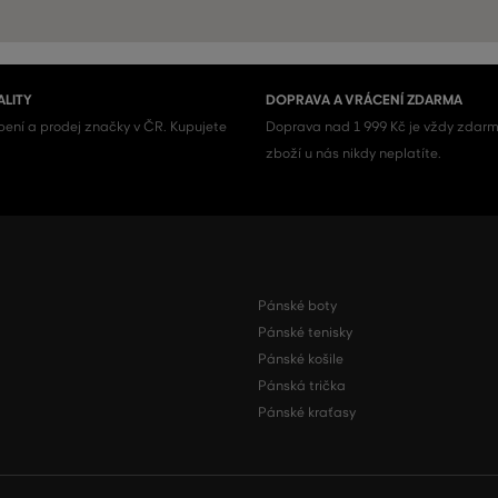
ALITY
DOPRAVA A VRÁCENÍ ZDARMA
ení a prodej značky v ČR. Kupujete
Doprava nad 1 999 Kč je vždy zdarm
zboží u nás nikdy neplatíte.
Pánské boty
Pánské tenisky
Pánské košile
Pánská trička
Pánské kraťasy