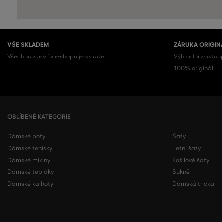
VŠE SKLADEM
ZÁRUKA ORIGIN
Všechno zboží v e-shopu je skladem.
Výhradní zastoup
100% originál.
OBLÍBENÉ KATEGORIE
Dámské boty
Šaty
Dámské tenisky
Letní šaty
Dámské mikiny
Košilové šaty
Dámské tepláky
Sukně
Dámské kalhoty
Dámská trička