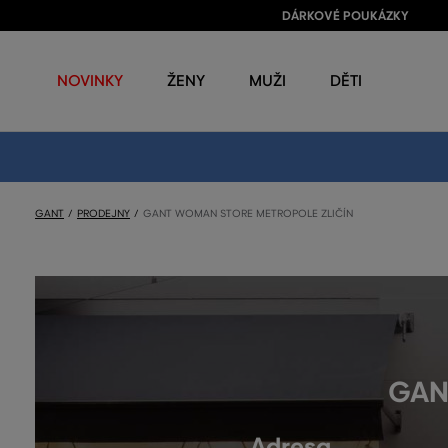
DÁRKOVÉ POUKÁZKY
NOVINKY
ŽENY
MUŽI
DĚTI
GANT
PRODEJNY
GANT WOMAN STORE METROPOLE ZLIČÍN
GAN
Adresa