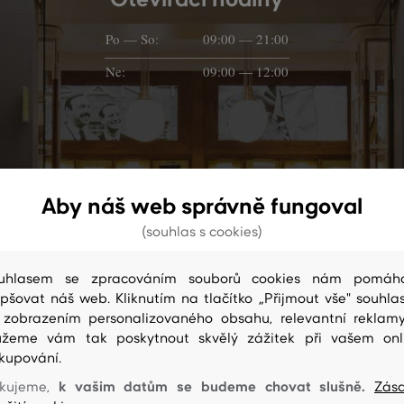
Po — So:
09:00 — 21:00
Ne:
09:00 — 12:00
Aby náš web správně fungoval
(souhlas s cookies)
uhlasem se zpracováním souborů cookies nám pomáh
epšovat náš web. Kliknutím na tlačítko „Přijmout vše" souhlas
 zobrazením personalizovaného obsahu, relevantní reklam
žeme vám tak poskytnout skvělý zážitek při vašem onl
Prodejna na mapě
kupování.
k vašim datům se budeme chovat slušně.
kujeme,
Zás