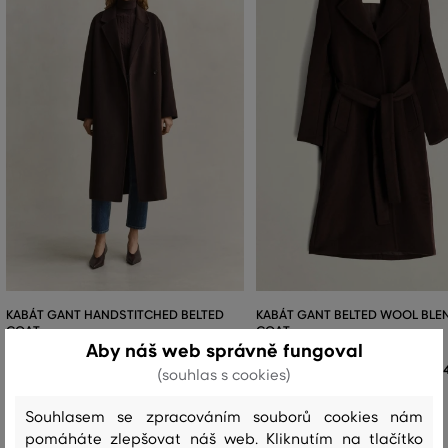
KABÁT GANT HANDSTITCHED BELTED
KABÁT GANT BELTED WOOL BLE
COAT
COAT
Aby náš web správně fungoval
14 999 Kč
1
(souhlas s cookies)
Dostupné velikosti:
Dostupné velikosti:
Souhlasem se zpracováním souborů cookies nám
XS
,
S
,
M
,
L
,
XL
+1 další
XS
,
S
,
M
,
L
,
XL
pomáháte zlepšovat náš web. Kliknutím na tlačítko