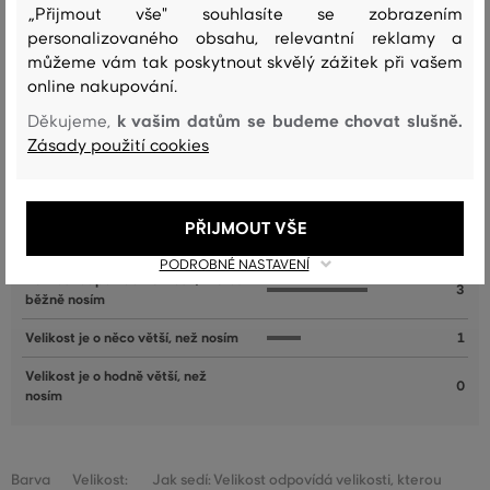
„Přijmout vše" souhlasíte se zobrazením
personalizovaného obsahu, relevantní reklamy a
můžeme vám tak poskytnout skvělý zážitek při vašem
Recenze
online nakupování.
k vašim datům se budeme chovat slušně.
Děkujeme,
JAK SEDĚLA VYBRANÁ VELIKOST NAŠIM ZÁKAZNÍKŮM
Zásady použití cookies
Velikost je o hodně menší, než
0
nosím
PŘIJMOUT VŠE
Velikost je o něco menší, než nosím
1
PODROBNÉ NASTAVENÍ
Velikost odpovídá velikosti, kterou
3
běžně nosím
Velikost je o něco větší, než nosím
1
Velikost je o hodně větší, než
0
nosím
Barva
Velikost:
Jak sedí: Velikost odpovídá velikosti, kterou