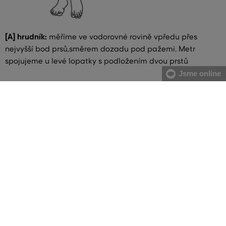
[A] hrudník:
měříme ve vodorovné rovině vpředu přes
nejvyšší bod prsů,směrem dozadu pod pažemi. Metr
spojujeme u levé lopatky s podložením dvou prstů
Jsme online
[B] pas:
měříme v nejužší části trupu, metr spojujeme na
pravém boku s podložením dvou prstů. V případě většího
břicha doporučujeme měřit od největšího prohnutí páteře
po najvystouplejší část břicha
[C] boky:
měříme vodorovně přes nejširší místo boků
VŠE SKLADEM
Všechno zboží v e-shopu je skladem.
ZÁRUKA ORIGINALITY