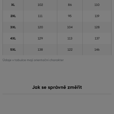
XL
102
86
110
2XL
111
95
119
3XL
120
104
128
4XL
129
113
137
5XL
138
122
146
Údaje v tabulce mají orientační charakter
Jak se správně změřit