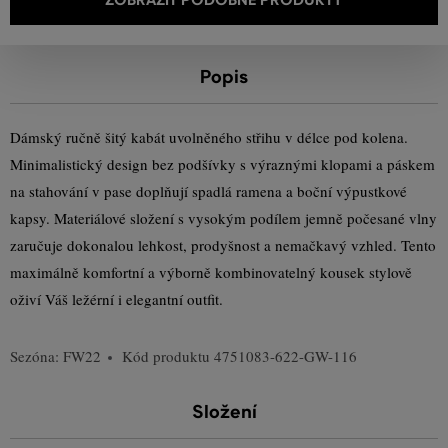
Popis
Dámský ručně šitý kabát uvolněného střihu v délce pod kolena.
Minimalistický design bez podšívky s výraznými klopami a páskem
na stahování v pase doplňují spadlá ramena a boční výpustkové
kapsy. Materiálové složení s vysokým podílem jemně počesané vlny
zaručuje dokonalou lehkost, prodyšnost a nemačkavý vzhled. Tento
maximálně komfortní a výborně kombinovatelný kousek stylově
oživí Váš ležérní i elegantní outfit.
Sezóna: FW22
Kód produktu
4751083-622-GW-116
Složení