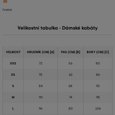
Ivana
Velikostní tabulka - Dámské kabáty
VELIKOST
HRUDNÍK (CM) [A]
PAS (CM) [B]
BOKY (CM) [C]
XXS
72
56
80
XS
78
62
86
S
84
68
92
M
90
74
98
L
96
80
104