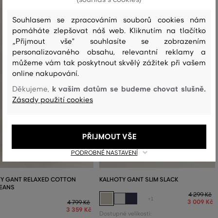
Souhlasem se zpracováním souborů cookies nám
pomáháte zlepšovat náš web. Kliknutím na tlačítko
„Přijmout vše" souhlasíte se zobrazením
personalizovaného obsahu, relevantní reklamy a
můžeme vám tak poskytnout skvělý zážitek při vašem
online nakupování.
k vašim datům se budeme chovat slušně.
Děkujeme,
Zásady použití cookies
PŘIJMOUT VŠE
PODROBNÉ NASTAVENÍ
Y GANT RELAXED COTTON
KALHOTY GANT SLIM SLACK
JEANS
4 299 Kč
+1
3 009 Kč
4 799 Kč
3 359 Kč
Dostupné velikosti: