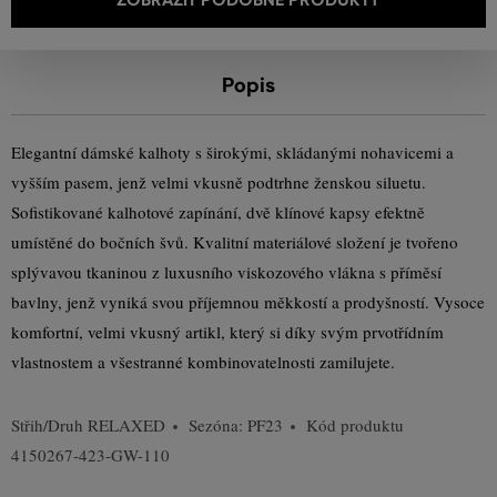
Popis
Elegantní dámské kalhoty s širokými, skládanými nohavicemi a
vyšším pasem, jenž velmi vkusně podtrhne ženskou siluetu.
Sofistikované kalhotové zapínání, dvě klínové kapsy efektně
umístěné do bočních švů. Kvalitní materiálové složení je tvořeno
splývavou tkaninou z luxusního viskozového vlákna s příměsí
bavlny, jenž vyniká svou příjemnou měkkostí a prodyšností. Vysoce
komfortní, velmi vkusný artikl, který si díky svým prvotřídním
vlastnostem a všestranné kombinovatelnosti zamilujete.
Střih/Druh
RELAXED
Sezóna: PF23
Kód produktu
4150267-423-GW-110