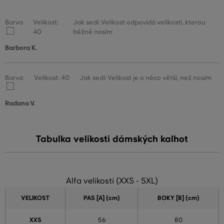
Barva
Velikost:
Jak sedí: Velikost odpovídá velikosti, kterou
40
běžně nosím
Barbora K.
Barva
Velikost: 40
Jak sedí: Velikost je o něco větší, než nosím
Radana V.
Tabulka velikosti dámských kalhot
Alfa velikosti (XXS - 5XL)
VELIKOST
PAS [A] (cm)
BOKY [B] (cm)
XXS
56
80