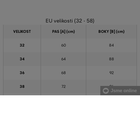
EU velikosti (32 - 58)
VELIKOST
PAS [A] (cm)
BOKY [B] (cm)
32
60
84
34
64
88
36
68
92
38
72
96
Jsme online
40
76
100
42
80
104
44
84
108