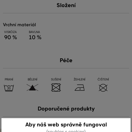
Složení
vrchní materiál
VISKÓZA
BAVLNA
90 %
10 %
Péče
PRANÍ
BĚLENÍ
SUŠENÍ
ŽEHLENÍ
ČIŠTENÍ
Doporučené produkty
Aby náš web správně fungoval
(souhlas s cookies)