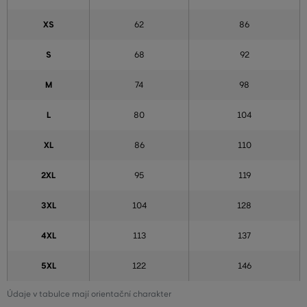
XS
62
86
S
68
92
M
74
98
L
80
104
XL
86
110
2XL
95
119
3XL
104
128
4XL
113
137
5XL
122
146
Údaje v tabulce mají orientační charakter