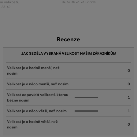
 velikosti:
+2 další
34
,
36
,
38
,
40
,
42
6
,
38
,
42
Recenze
JAK SEDĚLA VYBRANÁ VELIKOST NAŠIM ZÁKAZNÍKŮM
Velikost je o hodně menší, než
0
nosím
Velikost je o něco menší, než nosím
0
Velikost odpovídá velikosti, kterou
1
běžně nosím
Velikost je o něco větší, než nosím
1
Velikost je o hodně větší, než
0
nosím