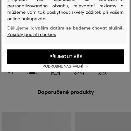
personalizovaného obsahu, relevantní reklamy a
vrchní materiál
můžeme vám tak poskytnout skvělý zážitek při vašem
BAVLNA
online nakupování.
100 %
k vašim datům se budeme chovat slušně.
Děkujeme,
Zásady použití cookies
Péče
PŘIJMOUT VŠE
PRANÍ
BĚLENÍ
SUŠENÍ
ŽEHLENÍ
ČIŠTENÍ
PODROBNÉ NASTAVENÍ
Doporučené produkty