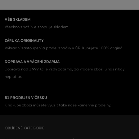
VŠE SKLADEM
Všechno zboží v e-shopu je skladem.
ZÁRUKA ORIGINALITY
Výhradní zastoupení a prodej značky v ČR. Kupujete 100% originál.
DOPRAVA A VRÁCENÍ ZDARMA
Doprava nad 1 999 Kč je vždy zdarma, za vrácení zboží u nás nikdy
neplatíte.
51 PRODEJEN V ČESKU
K nákupu zboží můžete využít také naše kamenné prodejny.
OBLÍBENÉ KATEGORIE