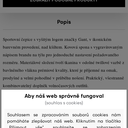
Popis
Sportovní čepice s vyšitým logem značky Gant, v ikonickém
barevném provedení, nad kšiltem. Kovová spona s vygravírovaným
nápisem brandu na týlu pro jednoduché nastavení požadovaného
rozměru. Materiálové složení tvoří tkanina v odolné twillové vazbě z
bavlněného vlákna prémiové kvality, které je příjemné na omak,
prodyšné a velmi pohodlné v průběhu nošení. Praktický, všestranně
kombinovatelný doplněk volnočasových outfitů.
Aby náš web správně fungoval
Sezóna: PS24
Kód produktu
9900111-723-GC-110
(souhlas s cookies)
Souhlasem se zpracováním souborů cookies nám
Složení
pomáháte zlepšovat náš web. Kliknutím na tlačítko
„Přijmout vše" souhlasíte se zobrazením