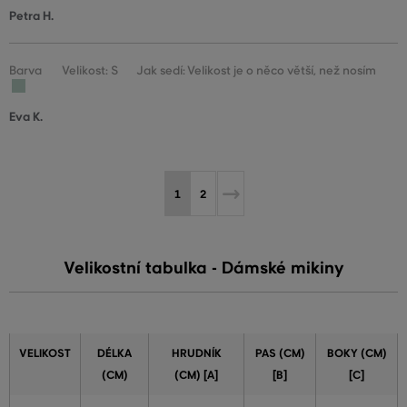
Petra H.
Barva
Velikost: S
Jak sedí: Velikost je o něco větší, než nosím
Eva K.
1
2
Velikostní tabulka - Dámské mikiny
VELIKOST
DÉLKA
HRUDNÍK
PAS (CM)
BOKY (CM)
(CM)
(CM) [A]
[B]
[C]