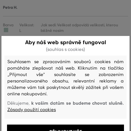
Petra H.
Barva
Velikost:
Jak sedí: Velikost odpovídá velikosti, kterou
L
běžně nosím
Andrea R.
Aby náš web správně fungoval
(souhlas s cookies)
Barva
Velikost: M
Jak sedí: Velikost je o něco větší, než nosím
Souhlasem se zpracováním souborů cookies nám
pomáháte zlepšovat náš web. Kliknutím na tlačítko
Jaroslava L.
„Přijmout vše" souhlasíte se zobrazením
personalizovaného obsahu, relevantní reklamy a
můžeme vám tak poskytnout skvělý zážitek při vašem
Barva
Velikost:
Jak sedí: Velikost odpovídá velikosti, kterou
online nakupování.
M
běžně nosím
k vašim datům se budeme chovat slušně.
Děkujeme,
Karel T.
Zásady použití cookies
Barva
Velikost:
Jak sedí: Velikost odpovídá velikosti, kterou
XL
běžně nosím