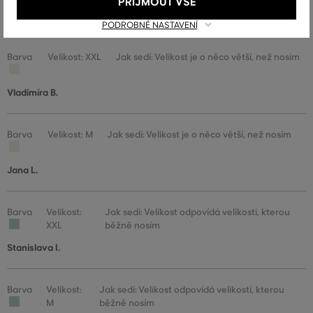
PŘIJMOUT VŠE
Stanislava I.
PODROBNÉ NASTAVENÍ
Barva
Velikost: XXL
Jak sedí: Velikost je o něco větší, než nosím
Vladimíra B.
Barva
Velikost: M
Jak sedí: Velikost je o něco větší, než nosím
Jana L.
Barva
Velikost:
Jak sedí: Velikost odpovídá velikosti, kterou
XXL
běžně nosím
Stanislava I.
Barva
Velikost:
Jak sedí: Velikost odpovídá velikosti, kterou
M
běžně nosím