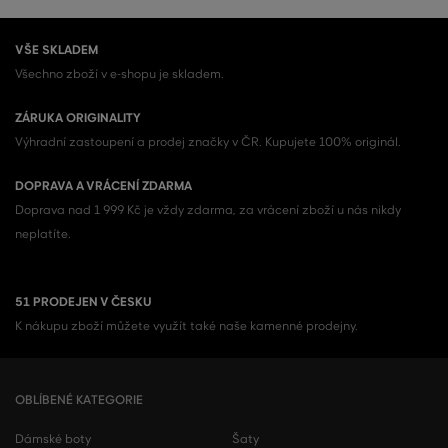
VŠE SKLADEM
Všechno zboží v e-shopu je skladem.
ZÁRUKA ORIGINALITY
Výhradní zastoupení a prodej značky v ČR. Kupujete 100% originál.
DOPRAVA A VRÁCENÍ ZDARMA
Doprava nad 1 999 Kč je vždy zdarma, za vrácení zboží u nás nikdy
neplatíte.
51 PRODEJEN V ČESKU
K nákupu zboží můžete využít také naše kamenné prodejny.
OBLÍBENÉ KATEGORIE
Dámské boty
Šaty