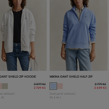
 GANT SHIELD ZIP HOODIE
MIKINA GANT SHIELD HALF-ZIP
3 899 Kč
3 799 Kč
2 729 Kč
2 659 Kč
 velikosti:
Dostupné velikosti:
L
,
XL
XS
,
S
,
M
,
L