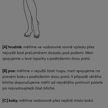
[A] hrudník:
měříme ve vodorovné rovině vpředu přes
nejvyšší bod prsů,směrem dozadu pod pažemi. Metr
spojujeme u levé lopatky s podložením dvou prstů
[B] pas:
měříme v nejužší části trupu, metr spojujeme na
pravém boku s podložením dvou prstů. V případě většího
břicha doporučujeme měřit od největšího prohnutí páteře
po najvystouplejší část břicha
[C] boky:
měříme vodorovně přes nejširší místo boků