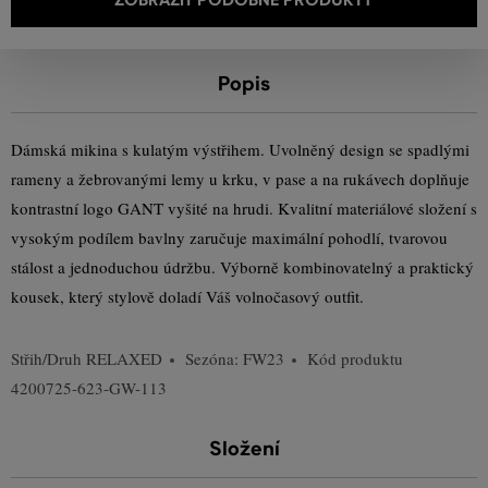
Popis
Dámská mikina s kulatým výstřihem. Uvolněný design se spadlými
rameny a žebrovanými lemy u krku, v pase a na rukávech doplňuje
kontrastní logo GANT vyšité na hrudi. Kvalitní materiálové složení s
vysokým podílem bavlny zaručuje maximální pohodlí, tvarovou
stálost a jednoduchou údržbu. Výborně kombinovatelný a praktický
kousek, který stylově doladí Váš volnočasový outfit.
Střih/Druh
RELAXED
Sezóna: FW23
Kód produktu
4200725-623-GW-113
Složení