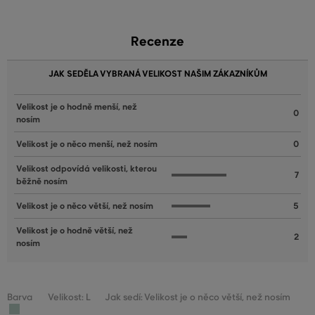
Recenze
JAK SEDĚLA VYBRANÁ VELIKOST NAŠIM ZÁKAZNÍKŮM
Velikost je o hodně menší, než
0
nosím
Velikost je o něco menší, než nosím
0
Velikost odpovídá velikosti, kterou
7
běžně nosím
Velikost je o něco větší, než nosím
5
Velikost je o hodně větší, než
2
nosím
Barva
Velikost: L
Jak sedí: Velikost je o něco větší, než nosím