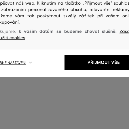
epšovat náš web. Kliknutím na tlačítko „Přijmout vše" souhlas
 zobrazením personalizovaného obsahu, relevantní reklam
žeme vám tak poskytnout skvělý zážitek při vašem onl
kupování.
k vašim datům se budeme chovat slušně.
kujeme,
Zás
užití cookies
PŘIJMOUT VŠE
NÉ NASTAVENÍ