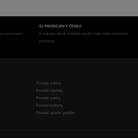
51 PRODEJEN V ČESKU
a, za vrácení
K nákupu zboží můžete využít také naše kamenné
prodejny.
Pánské mikiny
Pánské tepláky
Pánské svetry
Pánské kalhoty
Pánské spodní prádlo