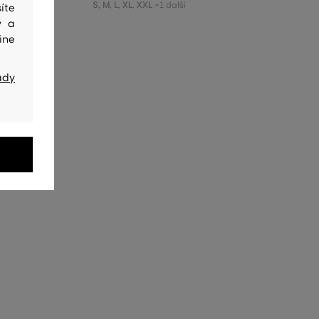
S
,
M
,
L
,
XL
,
XXL
+1 další
íte
y a
ine
ady