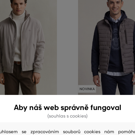
NOVINKA
Aby náš web správně fungoval
NT HAMPSHIRE JACKET
VESTA GANT ULTRA LIGHT DOW
(souhlas s cookies)
8 799 Kč
elikosti:
Dostupné velikosti:
uhlasem se zpracováním souborů cookies nám pomáh
XXL
S
,
M
,
L
,
XL
,
XXL
+3 další
+1 další