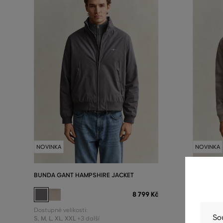
NOVINKA
NOVINKA
BUNDA GANT HAMPSHIRE JACKET
BUNDA GA
8 799 Kč
Dostupné velikosti:
Dostupné v
So
S
,
M
,
L
,
XL
,
XXL
S
,
M
,
L
,
XL
,
+3 další