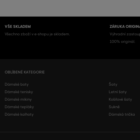
VŠE SKLADEM
ZÁRUKA ORIGIN
Všechno zboží v e-shopu je skladem.
Výhradní zastoup
100% originál.
OBLÍBENÉ KATEGORIE
Dámské boty
Šaty
Dámské tenisky
Letní šaty
Dámské mikiny
Košilové šaty
Dámské tepláky
Sukně
Dámské kalhoty
Dámská trička