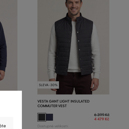
SLEVA -30%
N VEST
VESTA GANT LIGHT INSULATED
COMMUTER VEST
7 399 Kč
6 399 Kč
4 479 Kč
áte
Dostupné velikosti: