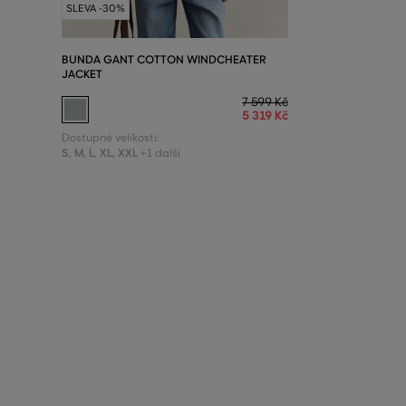
SLEVA -30%
BUNDA GANT COTTON WINDCHEATER
JACKET
7 599 Kč
5 319 Kč
Dostupné velikosti:
S
,
M
,
L
,
XL
,
XXL
+1 další