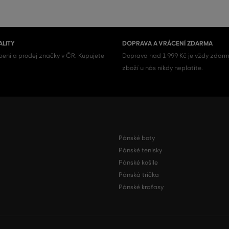
ALITY
DOPRAVA A VRÁCENÍ ZDARMA
ení a prodej značky v ČR. Kupujete
Doprava nad 1 999 Kč je vždy zdarm
zboží u nás nikdy neplatíte.
Pánské boty
Pánské tenisky
Pánské košile
Pánská trička
Pánské kraťasy