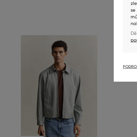
zl
se
mů
na
Dě
po
PODROB