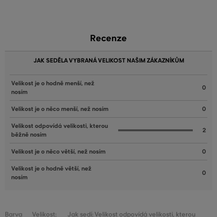
Recenze
JAK SEDĚLA VYBRANÁ VELIKOST NAŠIM ZÁKAZNÍKŮM
Velikost je o hodně menší, než
0
nosím
Velikost je o něco menší, než nosím
0
Velikost odpovídá velikosti, kterou
2
běžně nosím
Velikost je o něco větší, než nosím
0
Velikost je o hodně větší, než
0
nosím
Barva
Velikost:
Jak sedí: Velikost odpovídá velikosti, kterou