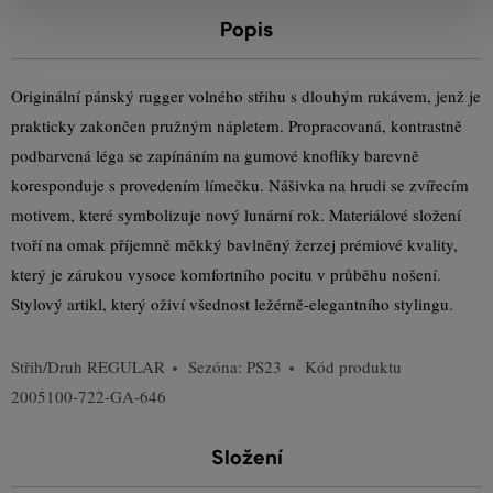
Popis
Originální pánský rugger volného střihu s dlouhým rukávem, jenž je
prakticky zakončen pružným nápletem. Propracovaná, kontrastně
podbarvená léga se zapínáním na gumové knoflíky barevně
koresponduje s provedením límečku. Nášivka na hrudi se zvířecím
motivem, které symbolizuje nový lunární rok. Materiálové složení
tvoří na omak příjemně měkký bavlněný žerzej prémiové kvality,
který je zárukou vysoce komfortního pocitu v průběhu nošení.
Stylový artikl, který oživí všednost ležérně-elegantního stylingu.
Střih/Druh
REGULAR
Sezóna: PS23
Kód produktu
2005100-722-GA-646
Složení