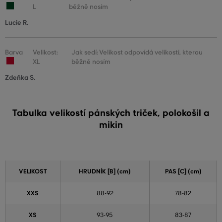
L
běžně nosím
Lucie R.
Barva
Velikost:
Jak sedí: Velikost odpovídá velikosti, kterou
XL
běžně nosím
Zdeňka S.
Tabulka velikostí pánských triček, polokošil a
mikin
VELIKOST
HRUDNÍK [B] (cm)
PAS [C] (cm)
XXS
88-92
78-82
XS
93-95
83-87