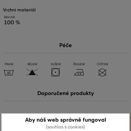
vrchní materiál
BAVLNA
100 %
Péče
PRANÍ
BĚLENÍ
SUŠENÍ
ŽEHLENÍ
ČIŠTENÍ
Doporučené produkty
Aby náš web správně fungoval
(souhlas s cookies)