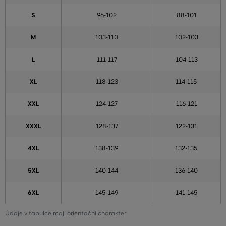
S
96-102
88-101
M
103-110
102-103
L
111-117
104-113
XL
118-123
114-115
XXL
124-127
116-121
XXXL
128-137
122-131
4XL
138-139
132-135
5XL
140-144
136-140
6XL
145-149
141-145
Údaje v tabulce mají orientační charakter