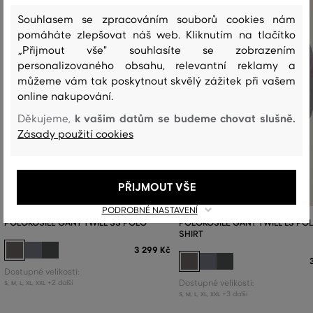
Souhlasem se zpracováním souborů cookies nám
pomáháte zlepšovat náš web. Kliknutím na tlačítko
„Přijmout vše" souhlasíte se zobrazením
personalizovaného obsahu, relevantní reklamy a
můžeme vám tak poskytnout skvělý zážitek při vašem
online nakupování.
k vašim datům se budeme chovat slušně.
Děkujeme,
Zásady použití cookies
PŘIJMOUT VŠE
PODROBNÉ NASTAVENÍ
POLOKOŠILE GANT TWILL SS POLO
POLOKOŠILE GANT TWILL LS PO
SHIRT
3 299 Kč
Dostupné velikosti:
+2 další
Dostupné velikosti:
S
,
M
,
L
,
XL
,
XXL
+3 další
S
,
M
,
L
,
XL
,
XXL