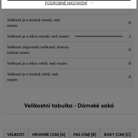
PODROBNÉ NASTAVENÍ
JAK SEDĚLA VYBRANÁ VELIKOST NAŠIM ZÁKAZNÍKŮM
Velikost je o hodně menší, než
0
nosím
Velikost je o něco menší, než nosím
1
Velikost odpovídá velikosti, kterou
0
běžně nosím
Velikost je o něco větší, než nosím
0
Velikost je o hodně větší, než
0
nosím
Velikostní tabulka - Dámské saká
VELIKOST
HRUDNÍK (CM) [A]
PAS (CM) [B]
BOKY (CM) [C]