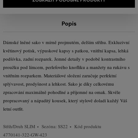
Popis
Dámské lněné sako v mírně projmutém, delším střihu. Exkluzivní
květinový potisk, výpuskové kapsy s patkou, vnitřní kapsa, lehká
podšívka, zadní rozparek. Jemné detaily v podobě kontrastního
proužku pod límcem, perleťového knoflíku a manžety na rukávu s
vnitřním rozparkem. Materiálové složení zaručuje perfektní
splývavost, prodyšnost a lehkost. Sako je díky celkovému
zpracování maximálně pohodlné a příjemné na omak. Skvěle
propracovaný a nápaditý kousek, který stylově doladí každý Váš
letní outfit.
Střih/Druh
SLIM
Sezóna: SS22
Kód produktu
4770141-322-GW-423