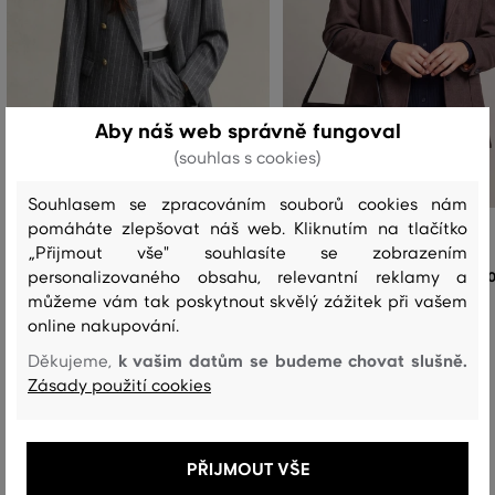
Aby náš web správně fungoval
(souhlas s cookies)
Souhlasem se zpracováním souborů cookies nám
pomáháte zlepšovat náš web. Kliknutím na tlačítko
SAKO GANT REG PINSTRIPE CLUB
SAKO GANT SLIM PIQUE BLAZER
„Přijmout vše" souhlasíte se zobrazením
BLAZER
personalizovaného obsahu, relevantní reklamy a
10
12 999 Kč
můžeme vám tak poskytnout skvělý zážitek při vašem
Dostupné velikosti:
online nakupování.
Dostupné velikosti:
+2 další
34
,
36
,
38
,
40
,
42
+1 další
34
,
36
,
38
,
40
,
42
k vašim datům se budeme chovat slušně.
Děkujeme,
Zásady použití cookies
Recenze
PŘIJMOUT VŠE