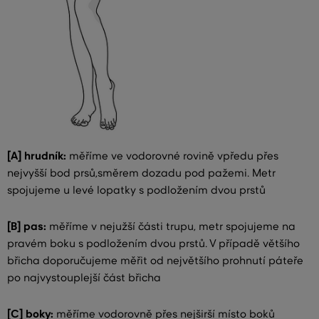
[A] hrudník:
měříme ve vodorovné rovině vpředu přes
nejvyšší bod prsů,směrem dozadu pod pažemi. Metr
spojujeme u levé lopatky s podložením dvou prstů
[B] pas:
měříme v nejužší části trupu, metr spojujeme na
pravém boku s podložením dvou prstů. V případě většího
břicha doporučujeme měřit od největšího prohnutí páteře
po najvystouplejší část břicha
[C] boky:
měříme vodorovně přes nejširší místo boků