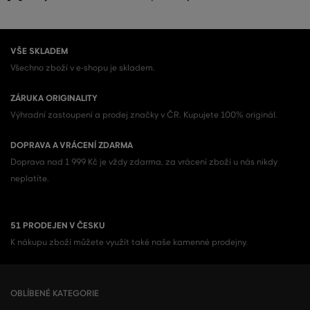
VŠE SKLADEM
Všechno zboží v e-shopu je skladem.
ZÁRUKA ORIGINALITY
Výhradní zastoupení a prodej značky v ČR. Kupujete 100% originál.
DOPRAVA A VRÁCENÍ ZDARMA
Doprava nad 1 999 Kč je vždy zdarma, za vrácení zboží u nás nikdy
neplatíte.
51 PRODEJEN V ČESKU
K nákupu zboží můžete využít také naše kamenné prodejny.
OBLÍBENÉ KATEGORIE