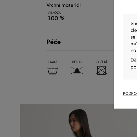
vrchní materiál
VISKÓZA
100 %
So
zl
se
Péče
mů
na
Dě
PRANÍ
BĚLENÍ
SUŠENÍ
ŽEHLENÍ
po
PODROB