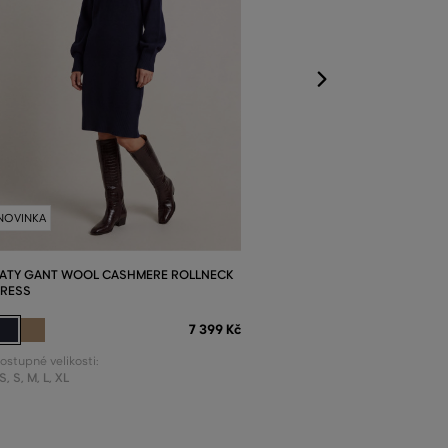
XS
,
S
,
M
,
L
,
XL
NOVINKA
ATY GANT WOOL CASHMERE ROLLNECK
RESS
7 399 Kč
ostupné velikosti:
S
,
S
,
M
,
L
,
XL