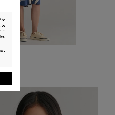
áte
íte
y a
ine
ady