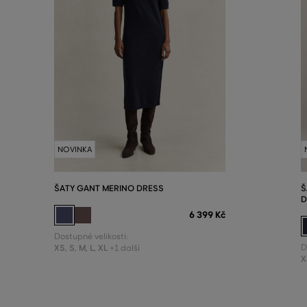
NOVINKA
ŠATY GANT MERINO DRESS
Š
D
6 399 Kč
Dostupné velikosti:
XS
,
S
,
M
,
L
,
XL
D
+1 další
X