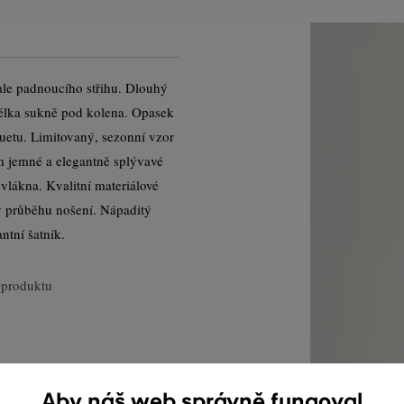
ale padnoucího střihu. Dlouhý
élka sukně pod kolena. Opasek
luetu. Limitovaný, sezonní vzor
m jemné a elegantně splývavé
lákna. Kvalitní materiálové
v průběhu nošení. Nápaditý
ntní šatník.
produktu
Aby náš web správně fungoval