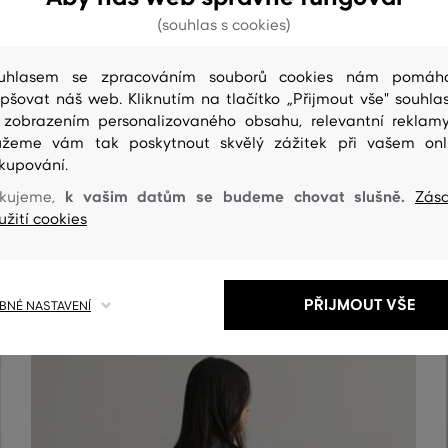
(souhlas s cookies)
uhlasem se zpracováním souborů cookies nám pomáh
epšovat náš web. Kliknutím na tlačítko „Přijmout vše" souhlas
 zobrazením personalizovaného obsahu, relevantní reklam
žeme vám tak poskytnout skvělý zážitek při vašem onl
kupování.
k vašim datům se budeme chovat slušně.
kujeme,
Zás
ČIŠTENÍ
užití cookies
PŘIJMOUT VŠE
NÉ NASTAVENÍ