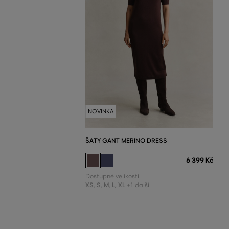
NOVINKA
ŠATY GANT MERINO DRESS
6 399 Kč
Dostupné velikosti:
XS
,
S
,
M
,
L
,
XL
+1 další