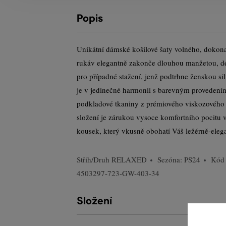
Popis
Unikátní dámské košilové šaty volného, dokon
rukáv elegantně zakonče dlouhou manžetou, d
pro případné stažení, jenž podtrhne ženskou si
je v jedinečné harmonii s barevným provedení
podkladové tkaniny z prémiového viskozového v
složení je zárukou vysoce komfortního pocitu 
kousek, který vkusně obohatí Váš ležérně-elega
Střih/Druh
RELAXED
Sezóna: PS24
Kód 
4503297-723-GW-403-34
Složení