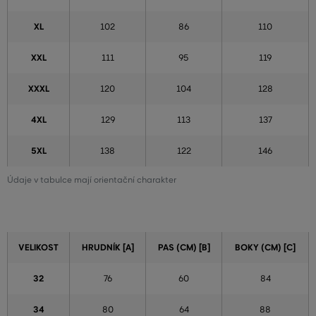
XL
102
86
110
XXL
111
95
119
XXXL
120
104
128
4XL
129
113
137
5XL
138
122
146
Údaje v tabulce mají orientační charakter
VELIKOST
HRUDNÍK [A]
PAS (CM) [B]
BOKY (CM) [C]
32
76
60
84
34
80
64
88