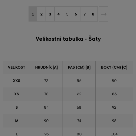
1
2
3
4
5
6
7
8
Velikostní tabulka - Šaty
VELIKOST
HRUDNÍK [A]
PAS (CM) [B]
BOKY (CM) [C]
XXS
72
56
80
XS
78
62
86
S
84
68
92
M
90
74
98
L
96
80
104