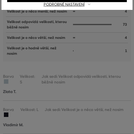
nosím
PODROBNÉ NASTAVENÍ
Velikost je o něco menší, než nosím
4
Velikost odpovídá velikosti, kterou
73
běžně nosím
Velikost je o něco větší, než nosím
4
Velikost je o hodně větší, než
1
nosím
Barva
Velikost:
Jak sedí: Velikost odpovídá velikosti, kterou
S
běžně nosím
Zlata T.
Barva
Velikost: L
Jak sedí: Velikost je o něco větší, než nosím
Vladimír M.