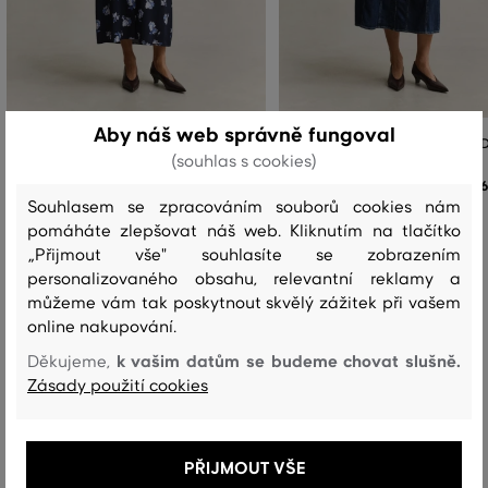
Aby náš web správně fungoval
ŠATY GANT FLORAL PRINTED FLUID
ŠATY GANT BELTED DENIM MIDI 
(souhlas s cookies)
SHIRT DRESS
6
6 199 Kč
Souhlasem se zpracováním souborů cookies nám
Dostupné velikosti:
pomáháte zlepšovat náš web. Kliknutím na tlačítko
Dostupné velikosti:
+2 další
32
,
34
,
36
,
38
,
40
„Přijmout vše" souhlasíte se zobrazením
+2 další
32
,
34
,
36
,
38
,
40
personalizovaného obsahu, relevantní reklamy a
můžeme vám tak poskytnout skvělý zážitek při vašem
online nakupování.
k vašim datům se budeme chovat slušně.
Děkujeme,
Recenze
Zásady použití cookies
JAK SEDĚLA VYBRANÁ VELIKOST NAŠIM ZÁKAZNÍKŮM
PŘIJMOUT VŠE
Velikost je o hodně menší, než
1