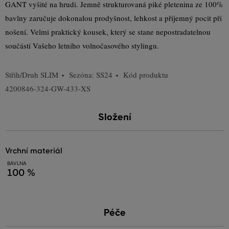
GANT vyšité na hrudi. Jemně strukturovaná piké pletenina ze 100%
bavlny zaručuje dokonalou prodyšnost, lehkost a příjemný pocit při
nošení. Velmi praktický kousek, který se stane nepostradatelnou
součástí Vašeho letního volnočasového stylingu.
Střih/Druh
SLIM
Sezóna: SS24
Kód produktu
4200846-324-GW-433-XS
Složení
vrchní materiál
BAVLNA
100 %
Péče