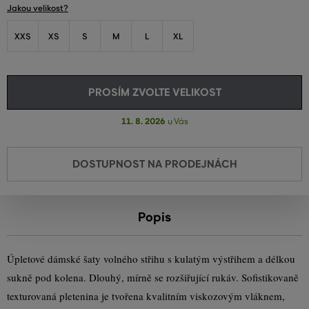
Jakou velikost?
XXS
XS
S
M
L
XL
PROSÍM ZVOLTE VELIKOST
11. 8. 2026
u Vás
DOSTUPNOST NA PRODEJNÁCH
Popis
Úpletové dámské šaty volného střihu s kulatým výstřihem a délkou
sukně pod kolena. Dlouhý, mírně se rozšiřující rukáv. Sofistikovaně
texturovaná pletenina je tvořena kvalitním viskozovým vláknem,