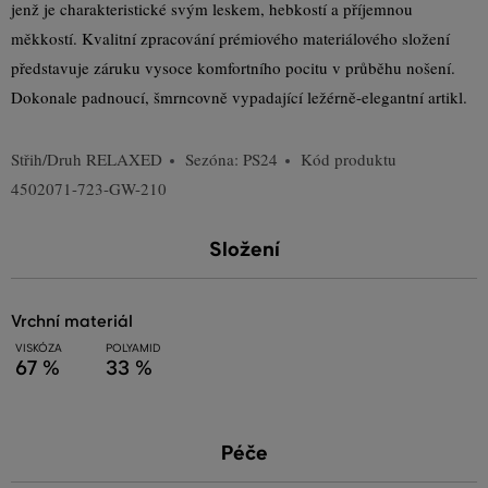
jenž je charakteristické svým leskem, hebkostí a příjemnou
měkkostí. Kvalitní zpracování prémiového materiálového složení
představuje záruku vysoce komfortního pocitu v průběhu nošení.
Dokonale padnoucí, šmrncovně vypadající ležérně-elegantní artikl.
Střih/Druh
RELAXED
Sezóna: PS24
Kód produktu
4502071-723-GW-210
Složení
vrchní materiál
VISKÓZA
POLYAMID
67 %
33 %
Péče