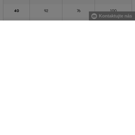
40
92
76
100
Kontaktujte nás
42
96
80
104
44
100
84
108
46
104
88
112
48
108
92
116
50
112
96
120
52
116
100
124
54
122
106
130
56
128
112
136
Údaje v tabulce mají orientační charakter