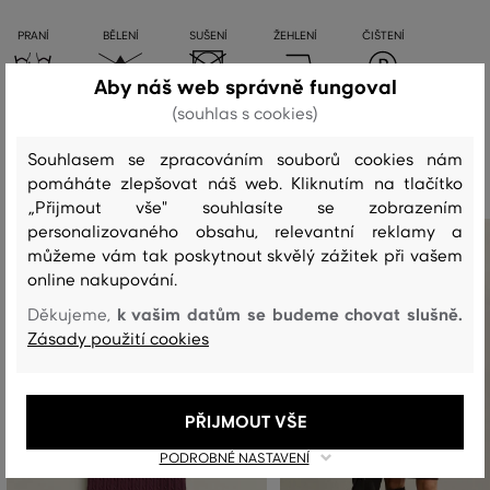
PRANÍ
BĚLENÍ
SUŠENÍ
ŽEHLENÍ
ČIŠTENÍ
Aby náš web správně fungoval
(souhlas s cookies)
Doporučené produkty
Souhlasem se zpracováním souborů cookies nám
pomáháte zlepšovat náš web. Kliknutím na tlačítko
„Přijmout vše" souhlasíte se zobrazením
personalizovaného obsahu, relevantní reklamy a
můžeme vám tak poskytnout skvělý zážitek při vašem
online nakupování.
k vašim datům se budeme chovat slušně.
Děkujeme,
Zásady použití cookies
PŘIJMOUT VŠE
PODROBNÉ NASTAVENÍ