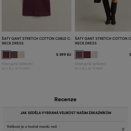
ŠATY GANT STRETCH COTTON CABLE C-
ŠATY GANT STRETCH COTTON C
NECK DRESS
NECK DRESS
5 599 Kč
Dostupné velikosti:
Dostupné velikosti:
+2 další
+2 další
XS
,
S
,
M
,
L
,
XL
XS
,
S
,
M
,
L
,
XL
Recenze
JAK SEDĚLA VYBRANÁ VELIKOST NAŠIM ZÁKAZNÍKŮM
Velikost je o hodně menší, než
0