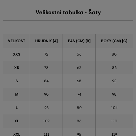
Velikostní tabulka - Šaty
VELIKOST
HRUDNÍK [A]
PAS (CM) [B]
BOKY (CM) [C]
XXS
72
56
80
XS
78
62
86
S
84
68
92
M
90
74
98
L
96
80
104
XL
102
86
110
XXL
111
95
119