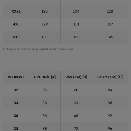
XXXL
120
104
128
4XL
129
113
137
5XL
138
122
146
Údaje v tabulce mají orientační charakter
VELIKOST
HRUDNÍK [A]
PAS (CM) [B]
BOKY (CM) [C]
32
76
60
84
34
80
64
88
36
84
68
92
38
88
72
96