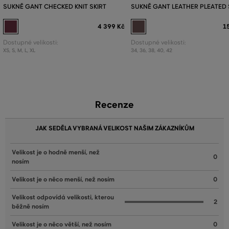
SUKNĚ GANT CHECKED KNIT SKIRT
SUKNĚ GANT LEATHER PLEATED 
4 399 Kč
1
Dostupné velikosti:
Dostupné velikosti:
XS
,
S
,
M
,
L
,
XL
34
,
36
,
38
,
40
,
42
Recenze
JAK SEDĚLA VYBRANÁ VELIKOST NAŠIM ZÁKAZNÍKŮM
Velikost je o hodně menší, než
0
nosím
Velikost je o něco menší, než nosím
0
Velikost odpovídá velikosti, kterou
2
běžně nosím
Velikost je o něco větší, než nosím
0