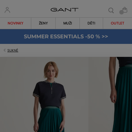
NOVINKY
ŽENY
MUŽI
DĚTI
OUTLET
SUMMER ESSENTIALS -50 % >>
SUKNĚ