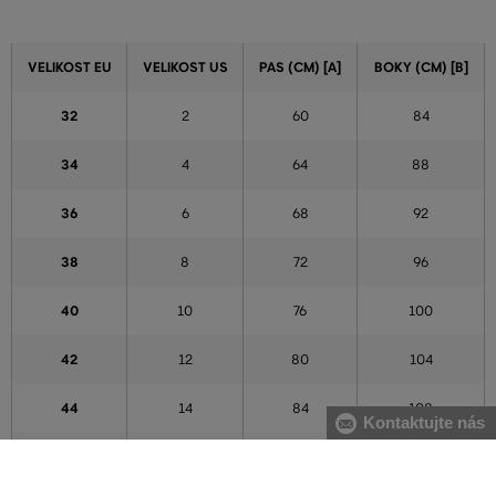
VELIKOST EU
VELIKOST US
PAS (CM) [A]
BOKY (CM) [B]
32
2
60
84
34
4
64
88
36
6
68
92
38
8
72
96
40
10
76
100
42
12
80
104
44
14
84
108
Kontaktujte nás
46
16
88
112