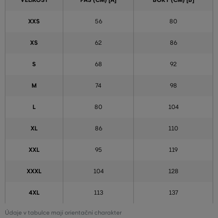
VELIKOST
PAS (CM) [A]
BOKY (CM) [B]
XXS
56
80
XS
62
86
S
68
92
M
74
98
L
80
104
XL
86
110
XXL
95
119
XXXL
104
128
4XL
113
137
Údaje v tabulce mají orientační charakter