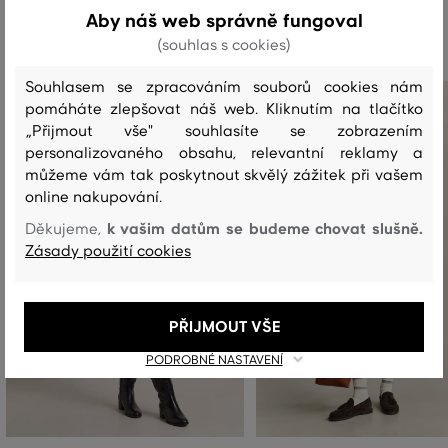
Doporučené produkty
Aby náš web správně fungoval
(souhlas s cookies)
Souhlasem se zpracováním souborů cookies nám
pomáháte zlepšovat náš web. Kliknutím na tlačítko
„Přijmout vše" souhlasíte se zobrazením
personalizovaného obsahu, relevantní reklamy a
můžeme vám tak poskytnout skvělý zážitek při vašem
online nakupování.
k vašim datům se budeme chovat slušně.
Děkujeme,
Zásady použití cookies
PŘIJMOUT VŠE
PODROBNÉ NASTAVENÍ