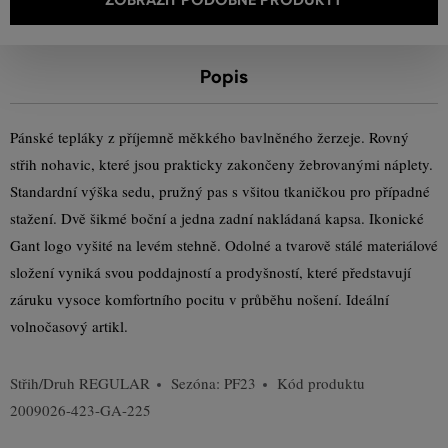
Popis
Pánské tepláky z příjemně měkkého bavlněného žerzeje. Rovný
střih nohavic, které jsou prakticky zakončeny žebrovanými náplety.
Standardní výška sedu, pružný pas s všitou tkaničkou pro případné
stažení. Dvě šikmé boční a jedna zadní nakládaná kapsa. Ikonické
Gant logo vyšité na levém stehně. Odolné a tvarově stálé materiálové
složení vyniká svou poddajností a prodyšností, které představují
záruku vysoce komfortního pocitu v průběhu nošení. Ideální
volnočasový artikl.
Střih/Druh
REGULAR
Sezóna: PF23
Kód produktu
2009026-423-GA-225