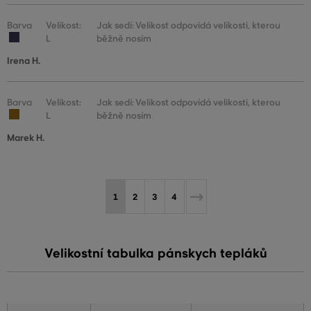
Barva
Velikost:
Jak sedí: Velikost odpovídá velikosti, kterou
L
běžně nosím
Irena H.
Barva
Velikost:
Jak sedí: Velikost odpovídá velikosti, kterou
L
běžně nosím
Marek H.
1
2
3
4
Velikostní tabulka pánskych tepláků