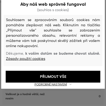
 velikosti:
Dostupné velikosti:
Aby náš web správně fungoval
+2 další
S
,
M
,
L
,
XL
,
XXL
(souhlas s cookies)
Souhlasem se zpracováním souborů cookies nám
pomáháte zlepšovat náš web. Kliknutím na tlačítko
Recenze
„Přijmout vše" souhlasíte se zobrazením
personalizovaného obsahu, relevantní reklamy a
můžeme vám tak poskytnout skvělý zážitek při vašem
JAK SEDĚLA VYBRANÁ VELIKOST NAŠIM ZÁKAZNÍKŮM
online nakupování.
Velikost je o hodně menší, než
k vašim datům se budeme chovat slušně.
Děkujeme,
0
nosím
Zásady použití cookies
Velikost je o něco menší, než nosím
1
Velikost odpovídá velikosti, kterou
34
PŘIJMOUT VŠE
běžně nosím
PODROBNÉ NASTAVENÍ
Velikost je o něco větší, než nosím
1
Velikost je o hodně větší, než
0
nosím