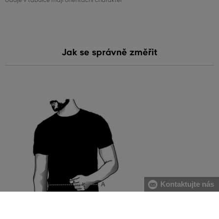
Údaje v tabulce mají orientační charakter
Jak se správně změřit
Kontaktujte nás