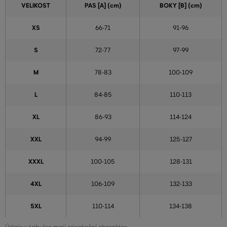
VELIKOST
PAS [A] (cm)
BOKY [B] (cm)
XS
66-71
91-96
S
72-77
97-99
M
78-83
100-109
L
84-85
110-113
XL
86-93
114-124
XXL
94-99
125-127
XXXL
100-105
128-131
4XL
106-109
132-133
5XL
110-114
134-138