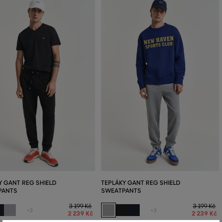
Y GANT REG SHIELD
TEPLÁKY GANT REG SHIELD
PANTS
SWEATPANTS
3 199 Kč
3 199 Kč
+3
+3
2 239 Kč
2 239 Kč