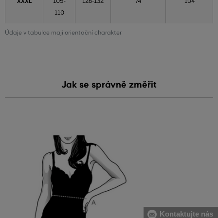
XXXL
105-
126-132
74
104
110
Údaje v tabulce mají orientační charakter
Jak se správně změřit
Kontaktujte nás