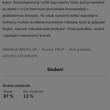
kapes. Samozřejmostí je vyšité logo značky Gant, jenž je umístěné
na stehně a svým barevným provedením koresponduje s
podkladovým žerzejem. Na omak sametově hebké materiálové
složení je tvořeno kvalitním bavlněným vláknem, které je příjemně
hřejivé, zároveň však dokonale prodyšné. Velmi pohodlný, stylově
vypadající volnočasový kousek.
Střih/Druh
REGULAR
Sezóna: FW25
Kód produktu
4202591-625-GW-659
Složení
vrchní materiál
BAVLNA
REC. POLYESTER
87 %
13 %