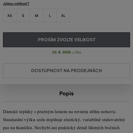
Jakou velikost?
XS
S
M
L
XL
PROSÍM ZVOLTE VELIKOST
10. 8. 2026
u Vás
DOSTUPNOST NA PRODEJNÁCH
Popis
Dámské tepláky s pružným lemem na rovném střihu nohavic.
Standardní výšku sedu doplňuje elastický, variabilně stahovatelný
pas na tkaničku. Nechybí ani praktický detail šikmých bočních