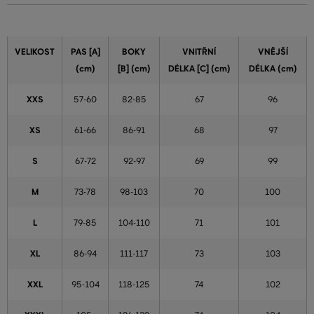
VELIKOST
PAS [A]
BOKY
VNITŘNÍ
VNĚJŠÍ
(cm)
[B] (cm)
DÉLKA [C] (cm)
DÉLKA (cm)
XXS
57-60
82-85
67
96
XS
61-66
86-91
68
97
S
67-72
92-97
69
99
M
73-78
98-103
70
100
L
79-85
104-110
71
101
XL
86-94
111-117
73
103
XXL
95-104
118-125
74
102