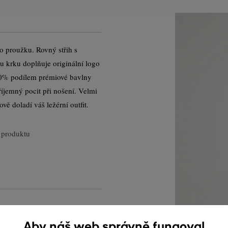
 proužku. Rovný střih s
u krku doplňuje originální logo
100% podílem prémiové bavlny
íjemný pocit při nošení. Velmi
vě doladí váš ležérní outfit.
 produktu
Aby náš web správně fungoval