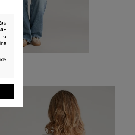
áte
íte
y a
ine
ady