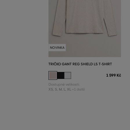
NOVINKA
TRIČKO GANT REG SHIELD LS T-SHIRT
1 599 Kč
Dostupné velikosti:
XS
,
S
,
M
,
L
,
XL
+1 další