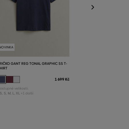
NOVINKA
RIČKO GANT REG TONAL GRAPHIC SS T-
HIRT
1 699 Kč
ostupné velikosti:
S
,
S
,
M
,
L
,
XL
+1 další