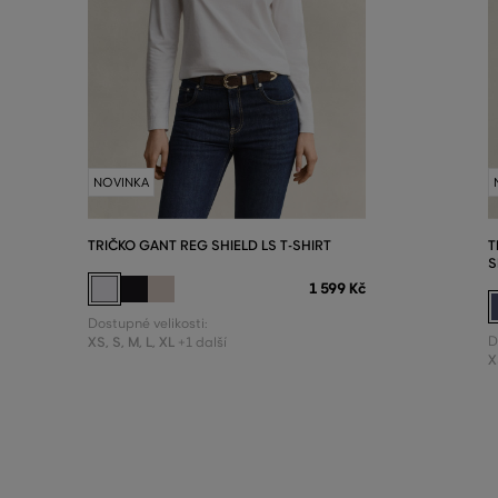
NOVINKA
TRIČKO GANT REG SHIELD LS T-SHIRT
T
S
1 599 Kč
Dostupné velikosti:
XS
,
S
,
M
,
L
,
XL
D
+1 další
X