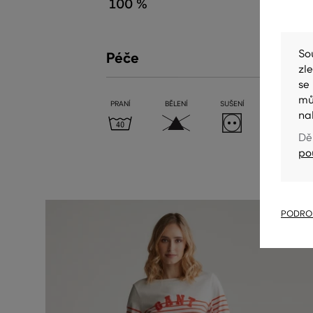
100 %
So
Péče
zl
se
mů
PRANÍ
BĚLENÍ
SUŠENÍ
ŽEHLENÍ
na
Dě
po
PODROB