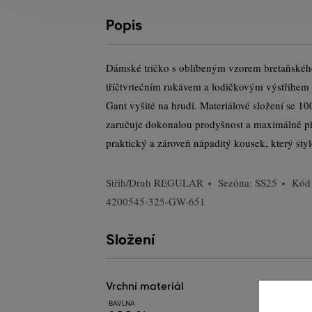
Popis
Dámské tričko s oblíbeným vzorem bretaňského
tříčtvrtečním rukávem a lodičkovým výstřihem 
Gant vyšité na hrudi. Materiálové složení se 
zaručuje dokonalou prodyšnost a maximálně př
praktický a zároveň nápaditý kousek, který stylo
Střih/Druh
REGULAR
Sezóna: SS25
Kód
4200545-325-GW-651
Složení
vrchní materiál
BAVLNA