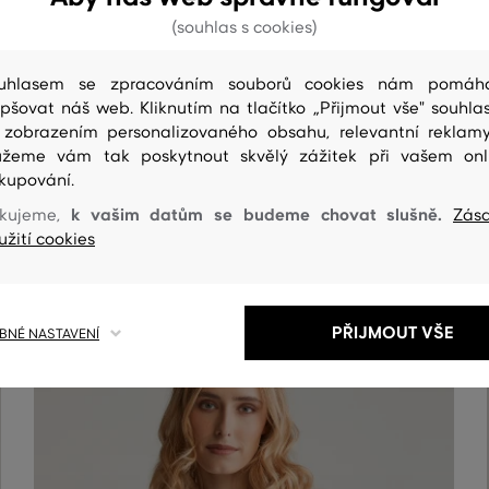
(souhlas s cookies)
uhlasem se zpracováním souborů cookies nám pomáh
epšovat náš web. Kliknutím na tlačítko „Přijmout vše" souhlas
 zobrazením personalizovaného obsahu, relevantní reklam
žeme vám tak poskytnout skvělý zážitek při vašem onl
ČIŠTENÍ
kupování.
k vašim datům se budeme chovat slušně.
kujeme,
Zás
užití cookies
PŘIJMOUT VŠE
NÉ NASTAVENÍ