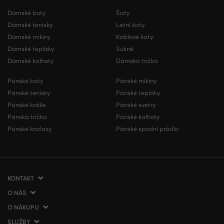
Dámské boty
Šaty
Dámské tenisky
Letní šaty
Dámské mikiny
Košilové šaty
Dámské tepláky
Sukně
Dámské kalhoty
Dámská trička
Pánské boty
Pánské mikiny
Pánské tenisky
Pánské tepláky
Pánské košile
Pánské svetry
Pánská trička
Pánské kalhoty
Pánské kraťasy
Pánské spodní prádlo
KONTAKT
O NÁS
VERMONT Services Slovakia s. r. o.
Vlčie hrdlo 53
O NÁKUPU
O společnosti
821 07 Bratislava
Kontakt
SLUŽBY
Jak nakupovat