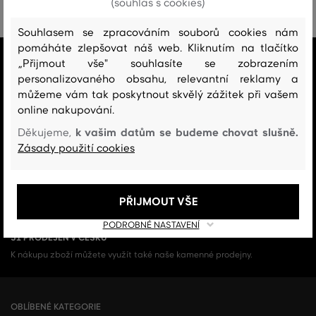
(souhlas s cookies)
Souhlasem se zpracováním souborů cookies nám
pomáháte zlepšovat náš web. Kliknutím na tlačítko
VŠE SKLADEM
„Přijmout vše" souhlasíte se zobrazením
Všechno zboží v e-shopu je skladem.
personalizovaného obsahu, relevantní reklamy a
můžeme vám tak poskytnout skvělý zážitek při vašem
ZÁRUKA ORIGINALITY
online nakupování.
Výhradní zastoupení a prodej značky v ČR. Kupujete 100% originál.
k vašim datům se budeme chovat slušně.
Děkujeme,
Zásady použití cookies
DOPRAVA A VRÁCENÍ ZDARMA
Doprava nad 1 999 Kč je vždy zdarma, za vrácení zboží u nás nikdy
neplatíte.
PŘIJMOUT VŠE
PODROBNÉ NASTAVENÍ
51 PRODEJEN V ČESKU
K nákupu zboží můžete využít také naše kamenné prodejny.
OBLÍBENÉ KATEGORIE