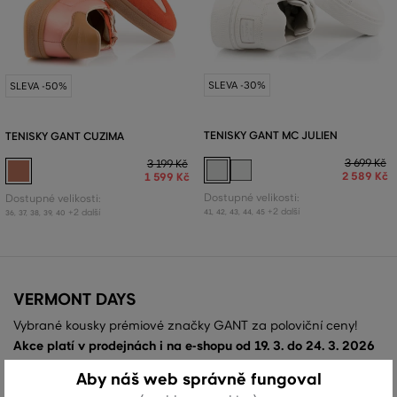
SLEVA -30%
SLEVA -50%
TENISKY GANT MC JULIEN
TENISKY GANT CUZIMA
3 699 Kč
3 199 Kč
2 589 Kč
1 599 Kč
Dostupné velikosti:
Dostupné velikosti:
+2 další
+2 další
41
,
42
,
43
,
44
,
45
36
,
37
,
38
,
39
,
40
VERMONT DAYS
Vybrané kousky prémiové značky GANT za poloviční ceny!
Akce platí v prodejnách i na e-shopu od 19. 3. do 24. 3. 2026
nebo do vyprodání zásob. Doprava nad 1 999 Kč a případné
Aby náš web správně fungoval
vrácení zboží je zdarma.