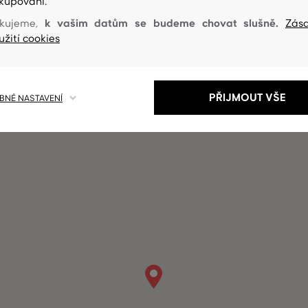
kupování.
k vašim datům se budeme chovat slušně.
kujeme,
Zás
užití cookies
Prodejna na mapě
PŘIJMOUT VŠE
NÉ NASTAVENÍ