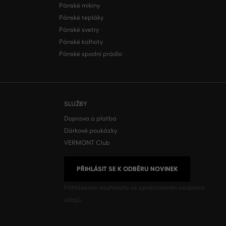
Pánské mikiny
Pánské tepláky
Pánské svetry
Pánské kalhoty
Pánské spodní prádlo
SLUŽBY
Doprava a platba
Dárkové poukázky
VERMONT Club
PŘIHLÁSIT SE K ODBĚRU NOVINEK
Přihlášením souhlasíte se
zpracováním osobních
údajů.