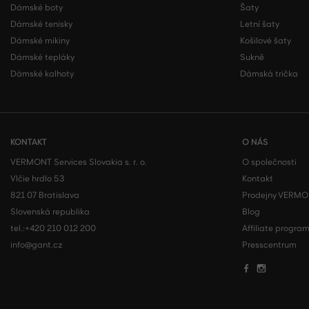
Dámské boty
Šaty
Dámské tenisky
Letní šaty
Dámské mikiny
Košilové šaty
Dámské tepláky
Sukně
Dámské kalhoty
Dámská trička
KONTAKT
O NÁS
VERMONT Services Slovakia s. r. o.
O společnosti
Vlčie hrdlo 53
Kontakt
821 07 Bratislava
Prodejny VERM
Slovenská republika
Blog
tel.:
+420 210 012 200
Affiliate progra
info@gant.cz
Presscentrum