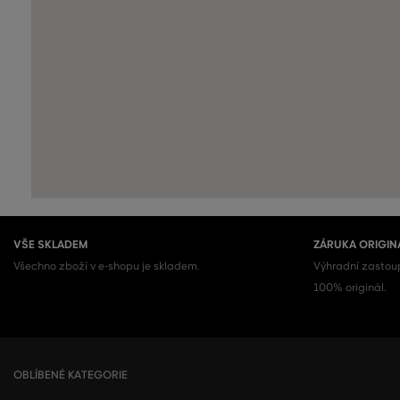
VŠE SKLADEM
ZÁRUKA ORIGIN
Všechno zboží v e-shopu je skladem.
Výhradní zastoup
100% originál.
OBLÍBENÉ KATEGORIE