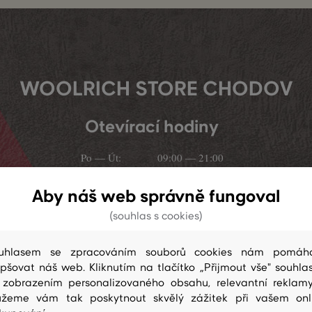
WOOLRICH STORE CHODOV
Otevírací hodiny
Po — Út:
09:00 — 21:00
St:
09:00 — 12:00
Aby náš web správně fungoval
(souhlas s cookies)
Čt — Pá:
Zavřeno
So — Ne:
09:00 — 21:00
uhlasem se zpracováním souborů cookies nám pomáh
epšovat náš web. Kliknutím na tlačítko „Přijmout vše" souhlas
 zobrazením personalizovaného obsahu, relevantní reklam
žeme vám tak poskytnout skvělý zážitek při vašem onl