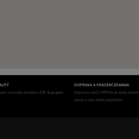
ALITY
DOPRAVA A VRÁCENÍ ZDARMA
ení a prodej značky v ČR. Kupujete
Doprava nad 1 999 Kč je vždy zdarm
zboží u nás nikdy neplatíte.