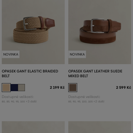
NOVINKA
NOVINKA
OPASEK GANT ELASTIC BRAIDED
OPASEK GANT LEATHER SUEDE
BELT
MIXED BELT
2 199 Kč
2 599 Kč
Dostupné velikosti:
Dostupné velikosti:
+3 další
+2 další
80
,
85
,
90
,
95
,
100
85
,
90
,
95
,
100
,
105