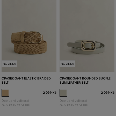
NOVINKA
NOVINKA
OPASEK GANT ELASTIC BRAIDED
OPASEK GANT ROUNDED BUCKLE
BELT
SLIM LEATHER BELT
2 099 Kč
2 099 Kč
Dostupné velikosti:
Dostupné velikosti:
+2 další
+2 další
70
,
75
,
80
,
85
,
90
70
,
75
,
80
,
85
,
90