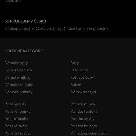
neplatíte.
51 PRODEJEN V ČESKU
K nákupu zboží můžete využít také naše kamenné prodejny.
OBLÍBENÉ KATEGORIE
Dámské boty
Šaty
Dámské tenisky
Letní šaty
Dámské mikiny
Košilové šaty
Dámské tepláky
Sukně
Dámské kalhoty
Dámská trička
Pánské boty
Pánské mikiny
Pánské tenisky
Pánské tepláky
Pánské košile
Pánské svetry
Pánská trička
Pánské kalhoty
Pánské kraťasy
Pánské spodní prádlo