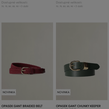
Dostupné velikosti:
Dostupné velikosti:
+3 další
+3 další
70
,
75
,
80
,
85
,
90
70
,
75
,
80
,
85
,
90
NOVINKA
NOVINKA
OPASEK GANT BRAIDED BELT
OPASEK GANT CHUNKY KEEPER