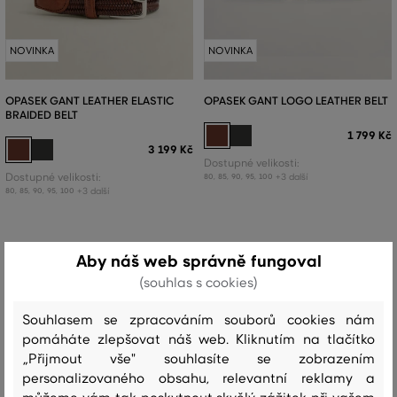
NOVINKA
NOVINKA
OPASEK GANT LEATHER ELASTIC
OPASEK GANT LOGO LEATHER BELT
BRAIDED BELT
1 799 Kč
3 199 Kč
Dostupné velikosti:
Dostupné velikosti:
+3 další
80
,
85
,
90
,
95
,
100
+3 další
80
,
85
,
90
,
95
,
100
Aby náš web správně fungoval
(souhlas s cookies)
Souhlasem se zpracováním souborů cookies nám
pomáháte zlepšovat náš web. Kliknutím na tlačítko
„Přijmout vše" souhlasíte se zobrazením
personalizovaného obsahu, relevantní reklamy a