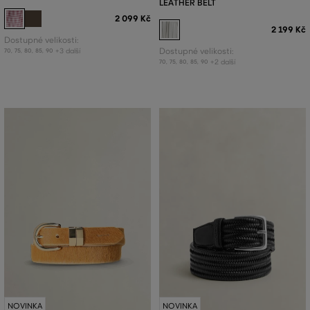
LEATHER BELT
2 099 Kč
2 199 Kč
Dostupné velikosti:
+3 další
Dostupné velikosti:
70
,
75
,
80
,
85
,
90
+2 další
70
,
75
,
80
,
85
,
90
NOVINKA
NOVINKA