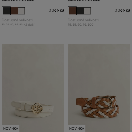
2 299 Kč
2 299 Kč
Dostupné velikosti:
Dostupné velikosti:
+2 další
75
,
85
,
90
,
95
,
100
70
,
75
,
80
,
85
,
90
NOVINKA
NOVINKA