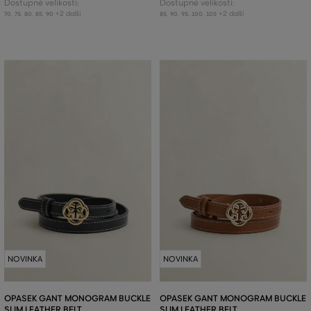
Dostupné velikosti:
Dostupné velikosti:
+2 další
+2 další
70
,
75
,
80
,
85
,
90
85
,
90
,
95
,
100
,
105
NOVINKA
NOVINKA
OPASEK GANT MONOGRAM BUCKLE
OPASEK GANT MONOGRAM BUCKLE
SLIM LEATHER BELT
SLIM LEATHER BELT