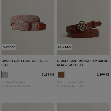
NOVINKA
NOVINKA
OPASEK GANT ELASTIC BRAIDED
OPASEK GANT MONOGRAM BUCKLE
BELT
SLIM CROCO BELT
2 199 Kč
2 299 Kč
Dostupné velikosti:
Dostupné velikosti:
+3 další
+3 další
80
,
85
,
90
,
95
,
100
70
,
75
,
80
,
85
,
90