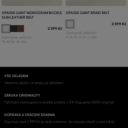
OPASEK GANT MONOGRAM BUCKLE
OPASEK GANT BRAID BELT
SLIM LEATHER BELT
2 599 Kč
2 299 Kč
Dostupné velikosti:
Dostupné velikosti:
+1 další
75
,
80
,
85
,
90
,
95
75
,
85
,
90
,
95
,
100
VŠE SKLADEM
Všechno zboží v e-shopu je skladem.
ZÁRUKA ORIGINALITY
Výhradní zastoupení a prodej značky v ČR. Kupujete 100% originál.
DOPRAVA A VRÁCENÍ ZDARMA
Doprava nad 1 999 Kč je vždy zdarma, za vrácení zboží u nás nikdy