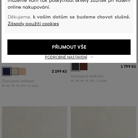
můžeme vám tak poskytnout skvělý zážitek při vašem
online nakupování.
k vašim datům se budeme chovat slušně.
Děkujeme,
Zásady použití cookies
NOVINKA
NOVINKA
PŘIJMOUT VŠE
OPASEK GANT ELASTIC BRAIDED
OPASEK GANT LOGO LEATHER BELT
PODROBNÉ NASTAVENÍ
BELT
1 799 Kč
2 199 Kč
Dostupné velikosti:
Dostupné velikosti:
+3 další
80
,
85
,
90
,
95
,
100
+3 další
80
,
85
,
90
,
95
,
100