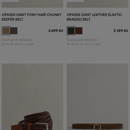
OPASEK GANT PONY HAIR CHUNKY
OPASEK GANT LEATHER ELASTIC
KEEPER BELT
BRAIDED BELT
2 699 Kč
3 199 Kč
Dostupné velikosti:
Dostupné velikosti:
+2 další
+3 další
70
,
75
,
80
,
85
,
90
80
,
85
,
90
,
95
,
100