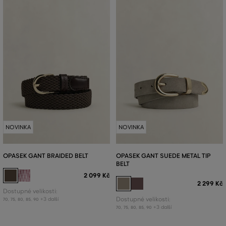
NOVINKA
NOVINKA
OPASEK GANT BRAIDED BELT
OPASEK GANT SUEDE METAL TIP
BELT
2 099 Kč
2 299 Kč
Dostupné velikosti:
+3 další
Dostupné velikosti:
70
,
75
,
80
,
85
,
90
+3 další
70
,
75
,
80
,
85
,
90