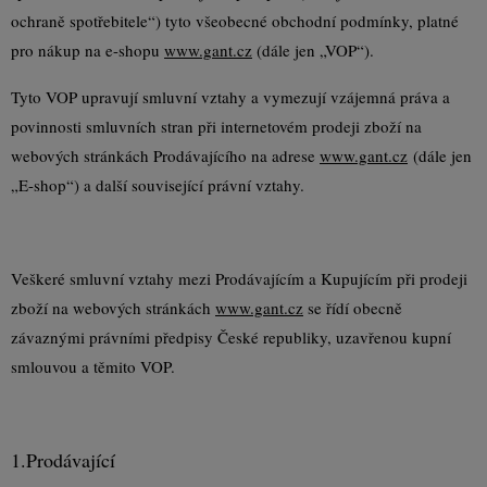
ochraně spotřebitele“) tyto všeobecné obchodní podmínky, platné
pro nákup na e-shopu
www.gant.cz
(dále jen „VOP“).
Tyto VOP upravují smluvní vztahy a vymezují vzájemná práva a
povinnosti smluvních stran při internetovém prodeji zboží na
webových stránkách Prodávajícího na adrese
www.gant.cz
(dále jen
„E-shop“) a další související právní vztahy.
Veškeré smluvní vztahy mezi Prodávajícím a Kupujícím při prodeji
zboží na webových stránkách
www.gant.cz
se řídí obecně
závaznými právními předpisy České republiky, uzavřenou kupní
smlouvou a těmito VOP.
1.
Prodávající