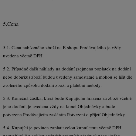
5.
Cena
5.1. Cena nabízeného zboží na E-shopu Prodávajícího je vždy
uvedena včetně DPH.
5.2. Případné další náklady na dodání (zejména poplatek na dodání
nebo dobírku) zboží budou uvedeny samostatně a mohou se lišit dle
zvoleného způsobu dodání zboží a platební metody.
5.3. Konečná částka, která bude Kupujícím hrazena za zboží včetně
jeho dodání, je uvedena vždy na konci Objednávky a bude
potvrzena Prodávajícím zasláním Potvrzení o přijetí Objednávky.
5.4. Kupující je povinen zaplatit celou kupní cenu včetně DPH,
nevyplývá-li z aplikovatelných právních předpisů něco jiného.