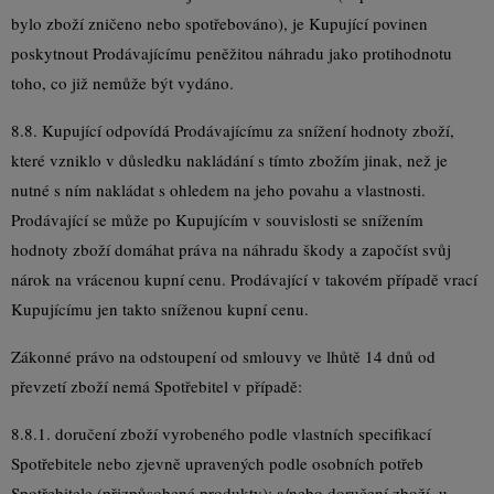
bylo zboží zničeno nebo spotřebováno), je Kupující povinen
poskytnout Prodávajícímu peněžitou náhradu jako protihodnotu
toho, co již nemůže být vydáno.
8.8. Kupující odpovídá Prodávajícímu za snížení hodnoty zboží,
které vzniklo v důsledku nakládání s tímto zbožím jinak, než je
nutné s ním nakládat s ohledem na jeho povahu a vlastnosti.
Prodávající se může po Kupujícím v souvislosti se snížením
hodnoty zboží domáhat práva na náhradu škody a započíst svůj
nárok na vrácenou kupní cenu. Prodávající v takovém případě vrací
Kupujícímu jen takto sníženou kupní cenu.
Zákonné právo na odstoupení od smlouvy ve lhůtě 14 dnů od
převzetí zboží nemá Spotřebitel v případě:
8.8.1. doručení zboží vyrobeného podle vlastních specifikací
Spotřebitele nebo zjevně upravených podle osobních potřeb
Spotřebitele (přizpůsobené produkty); a/nebo doručení zboží, u