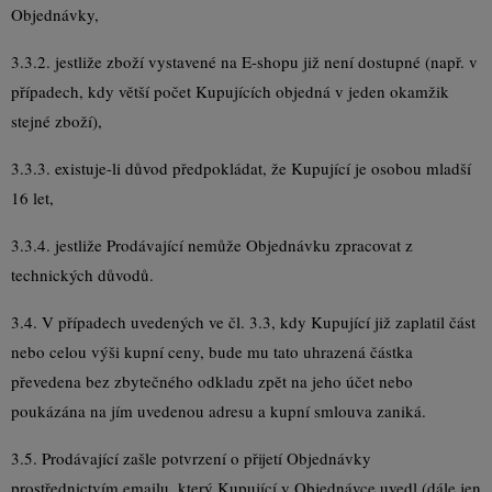
Objednávky,
3.3.2. jestliže zboží vystavené na E-shopu již není dostupné (např. v
případech, kdy větší počet Kupujících objedná v jeden okamžik
stejné zboží),
3.3.3. existuje-li důvod předpokládat, že Kupující je osobou mladší
16 let,
3.3.4. jestliže Prodávající nemůže Objednávku zpracovat z
technických důvodů.
3.4. V případech uvedených ve čl. 3.3, kdy Kupující již zaplatil část
nebo celou výši kupní ceny, bude mu tato uhrazená částka
převedena bez zbytečného odkladu zpět na jeho účet nebo
poukázána na jím uvedenou adresu a kupní smlouva zaniká.
3.5. Prodávající zašle potvrzení o přijetí Objednávky
prostřednictvím emailu, který Kupující v Objednávce uvedl (dále jen