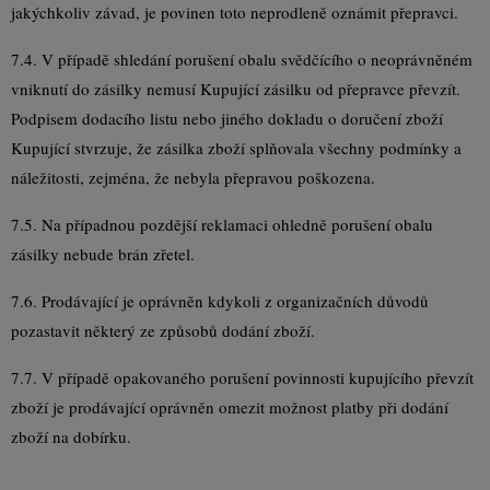
jakýchkoliv závad, je povinen toto neprodleně oznámit přepravci.
7.4. V případě shledání porušení obalu svědčícího o neoprávněném
vniknutí do zásilky nemusí Kupující zásilku od přepravce převzít.
Podpisem dodacího listu nebo jiného dokladu o doručení zboží
Kupující stvrzuje, že zásilka zboží splňovala všechny podmínky a
náležitosti, zejména, že nebyla přepravou poškozena.
7.5. Na případnou pozdější reklamaci ohledně porušení obalu
zásilky nebude brán zřetel.
7.6. Prodávající je oprávněn kdykoli z organizačních důvodů
pozastavit některý ze způsobů dodání zboží.
7.7. V případě opakovaného porušení povinnosti kupujícího převzít
zboží je prodávající oprávněn omezit možnost platby při dodání
zboží na dobírku.