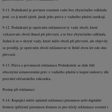
9.11. Podnikatel je povinen oznámit vadu bez zbytečného odkladu
poté, co ji mohl zjistit, jinak jeho práva z vadného plnění zanikají.
9.12. Podnikatel je oprávněn reklamovat ty vady zboží, které
vykazovalo zboží ihned při převzetí, a to bez zbytečného odkladu.
Jedná-li se o skryté vady, které mělo zboží při převzetí, ale objevily
se později, je oprávněn zboží reklamovat ve lhůtě dvou let ode dne
převzetí.
9.13. Práva a povinnosti reklamace Podnikatele se dále řídí
obecnými ustanoveními práv z vadného plnění u kupní smlouvy dle
pravidel občanského zákoníku.
Postup při reklamaci
9.14. Kupující může uplatnit reklamaci písemnou nebi digitální
formou (přičemž písemnou formou se pro účely reklamace rozumí i