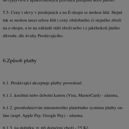
5.5. Ceny i slevy v prodejnách a na E-shopu se mohou lišit. Stejně
tak se mohou mezi sebou lišit i ceny obdobného či stejného zboží
na e-shopu, a to na základě stáří zboží nebo i z jakéhokoli jiného
důvodu, dle úvahy Prodávajícího.
6.
Způsob platby
6.1. Prodávající akceptuje platby provedené:
6.1.1. kreditní nebo debetní kartou (Visa, MasterCard) - zdarma,
6.1.2. prostřednictvím internetového platebního systému platby on-
line (např. Apple Pay, Google Pay) - zdarma,
6.1.3. na dobírku, tj. při doručení zboží - 25 Kč,