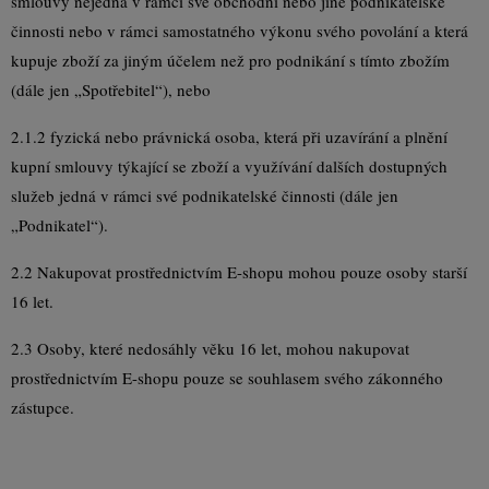
smlouvy nejedná v rámci své obchodní nebo jiné podnikatelské
činnosti nebo v rámci samostatného výkonu svého povolání a která
kupuje zboží za jiným účelem než pro podnikání s tímto zbožím
(dále jen „Spotřebitel“), nebo
2.1.2 fyzická nebo právnická osoba, která při uzavírání a plnění
kupní smlouvy týkající se zboží a využívání dalších dostupných
služeb jedná v rámci své podnikatelské činnosti (dále jen
„Podnikatel“).
2.2 Nakupovat prostřednictvím E-shopu mohou pouze osoby starší
16 let.
2.3 Osoby, které nedosáhly věku 16 let, mohou nakupovat
prostřednictvím E-shopu pouze se souhlasem svého zákonného
zástupce.