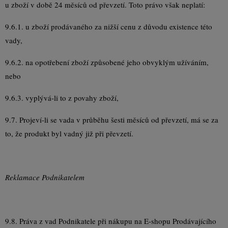
u zboží v době 24 měsíců od převzetí. Toto právo však neplatí:
9.6.1. u zboží prodávaného za nižší cenu z důvodu existence této
vady,
9.6.2. na opotřebení zboží způsobené jeho obvyklým užíváním,
nebo
9.6.3. vyplývá-li to z povahy zboží,
9.7. Projeví-li se vada v průběhu šesti měsíců od převzetí, má se za
to, že produkt byl vadný již při převzetí.
Reklamace Podnikatelem
9.8. Práva z vad Podnikatele při nákupu na E-shopu Prodávajícího