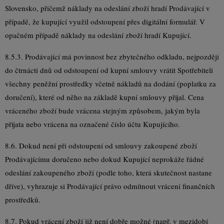
Slovensko, přičemž náklady na odeslání zboží hradí Prodávající v
případě, že kupující využil odstoupení přes digitální formulář. V
opačném případě náklady na odeslání zboží hradí Kupující.
8.5.3. Prodávající má povinnost bez zbytečného odkladu, nejpozději
do čtrnácti dnů od odstoupení od kupní smlouvy vrátit Spotřebiteli
všechny peněžní prostředky včetně nákladů na dodání (poplatku za
doručení), které od něho na základě kupní smlouvy přijal. Cena
vráceného zboží bude vrácena stejným způsobem, jakým byla
přijata nebo vrácena na označené číslo účtu Kupujícího.
8.6. Dokud není při odstoupení od smlouvy zakoupené zboží
Prodávajícímu doručeno nebo dokud Kupující neprokáže řádné
odeslání zakoupeného zboží (podle toho, která skutečnost nastane
dříve), vyhrazuje si Prodávající právo odmítnout vrácení finančních
prostředků.
8.7. Pokud vrácení zboží již není dobře možné (např. v mezidobí