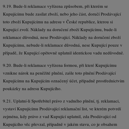
9.19. Bude-li reklamace vyřízena způsobem, při kterém se
Kupujícímu bude zasílat zboží, nebo jeho část, doručí Prodávající
toto zboží Kupujícímu na adresu v České republice, kterou si
Kupující zvolí. Náklady na doručení zboží Kupujícímu, bude-li
reklamace důvodná, nese Prodávající. Náklady na doručení zboží
Kupujícímu, nebude-li reklamace důvodná, nese Kupující pouze v
případě, že Kupující opětovně uplatnil identickou vadu nedůvodně.
9.20. Bude-li reklamace vyřízena formou, při které Kupujícímu
vznikne nárok na peněžité plnění, zašle toto plnění Prodávající
Kupujícímu na Kupujícím označený účet, případně prostřednictvím
poukázky na adresu Kupujícího.
9.21. Uplatní-li Spotřebitel právo z vadného plnění, tj. reklamaci,
vystaví Kupujícímu Prodávající reklamační list, ve kterém potvrdí
zejména, kdy právo z vad Kupující uplatnil, zda Prodávající od
Kupujícího věc převzal, případně v jakém stavu, co je obsahem