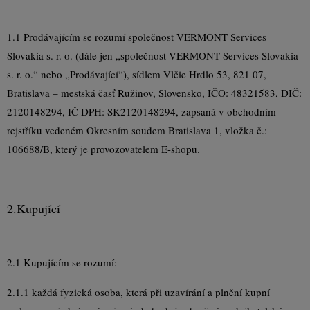
1.1 Prodávajícím se rozumí společnost VERMONT Services
Slovakia s. r. o. (dále jen „společnost VERMONT Services Slovakia
s. r. o.“ nebo „Prodávající“), sídlem Vlčie Hrdlo 53, 821 07,
Bratislava – mestská časť Ružinov, Slovensko, IČO: 48321583, DIČ:
2120148294, IČ DPH: SK2120148294, zapsaná v obchodním
rejstříku vedeném Okresním soudem Bratislava 1, vložka č.:
106688/B, který je provozovatelem E-shopu.
2.
Kupující
2.1 Kupujícím se rozumí:
2.1.1 každá fyzická osoba, která při uzavírání a plnění kupní