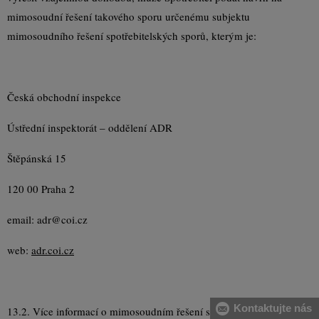
mimosoudní řešení takového sporu určenému subjektu
mimosoudního řešení spotřebitelských sporů, kterým je:
Česká obchodní inspekce
Ústřední inspektorát – oddělení ADR
Štěpánská 15
120 00 Praha 2
email: adr@coi.cz
web:
adr.coi.cz
Kontaktujte nás
13.2. Více informací o mimosoudním řešení sporů lze nalézt též na