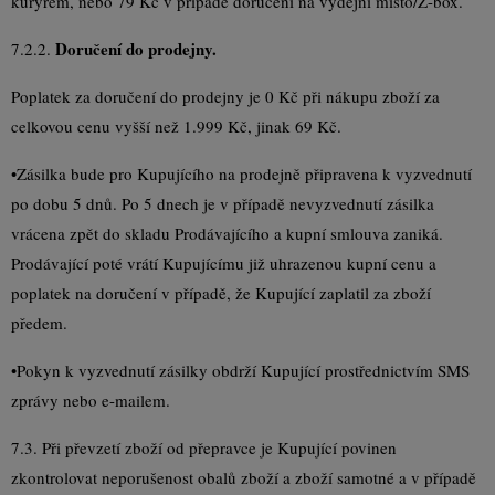
kurýrem, nebo 79 Kč v případě doručení na výdejní místo/Z-box.
Doručení do prodejny.
7.2.2.
Poplatek za doručení do prodejny je 0 Kč při nákupu zboží za
celkovou cenu vyšší než 1.999 Kč, jinak 69 Kč.
•
Zásilka bude pro Kupujícího na prodejně připravena k vyzvednutí
po dobu 5 dnů. Po 5 dnech je v případě nevyzvednutí zásilka
vrácena zpět do skladu Prodávajícího a kupní smlouva zaniká.
Prodávající poté vrátí Kupujícímu již uhrazenou kupní cenu a
poplatek na doručení v případě, že Kupující zaplatil za zboží
předem.
•
Pokyn k vyzvednutí zásilky obdrží Kupující prostřednictvím SMS
zprávy nebo e-mailem.
7.3. Při převzetí zboží od přepravce je Kupující povinen
zkontrolovat neporušenost obalů zboží a zboží samotné a v případě