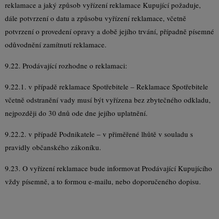
reklamace a jaký způsob vyřízení reklamace Kupující požaduje,
dále potvrzení o datu a způsobu vyřízení reklamace, včetně
potvrzení o provedení opravy a době jejího trvání, případně písemné
odůvodnění zamítnutí reklamace.
9.22. Prodávající rozhodne o reklamaci:
9.22.1. v případě reklamace Spotřebitele – Reklamace Spotřebitele
včetně odstranění vady musí být vyřízena bez zbytečného odkladu,
nejpozději do 30 dnů ode dne jejího uplatnění.
9.22.2. v případě Podnikatele – v přiměřené lhůtě v souladu s
pravidly občanského zákoníku.
9.23. O vyřízení reklamace bude informovat Prodávající Kupujícího
vždy písemně, a to formou e-mailu, nebo doporučeného dopisu.