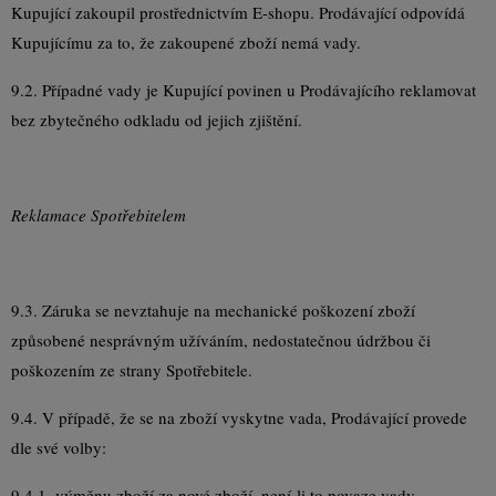
Kupující zakoupil prostřednictvím E-shopu. Prodávající odpovídá
Kupujícímu za to, že zakoupené zboží nemá vady.
9.2. Případné vady je Kupující povinen u Prodávajícího reklamovat
bez zbytečného odkladu od jejich zjištění.
Reklamace Spotřebitelem
9.3. Záruka se nevztahuje na mechanické poškození zboží
způsobené nesprávným užíváním, nedostatečnou údržbou či
poškozením ze strany Spotřebitele.
9.4. V případě, že se na zboží vyskytne vada, Prodávající provede
dle své volby:
9.4.1. výměnu zboží za nové zboží, není-li to povaze vady