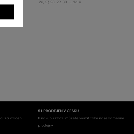
26
,
27
,
28
,
29
,
30
+1 další
51 PRODEJEN V ČESKU
a, za vrácení
K nákupu zboží můžete využít také naše kamenné
prodejny.