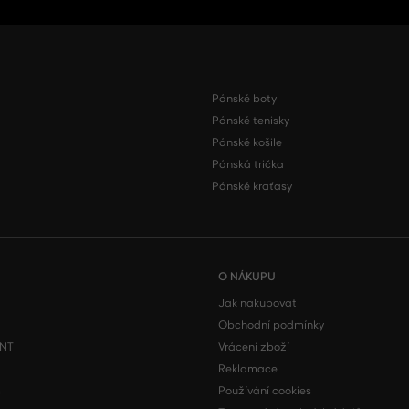
Pánské boty
Pánské tenisky
Pánské košile
Pánská trička
Pánské kraťasy
O NÁKUPU
Jak nakupovat
Obchodní podmínky
ONT
Vrácení zboží
Reklamace
m
Používání cookies