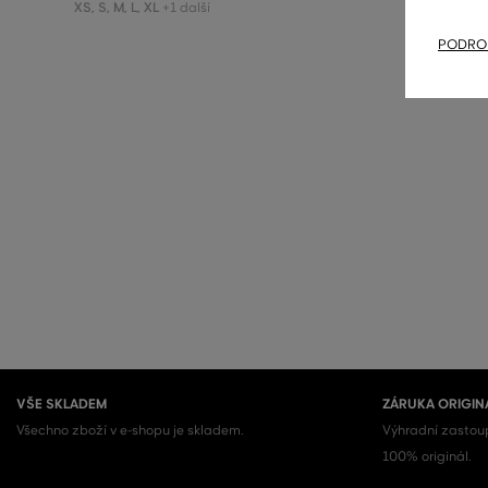
XS
,
S
,
M
,
L
,
XL
XS
,
S
,
M
,
L
+1 další
PODROB
VŠE SKLADEM
ZÁRUKA ORIGIN
Všechno zboží v e-shopu je skladem.
Výhradní zastoup
100% originál.