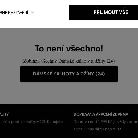
,
XL
PŘIJMOUT VŠE
NÉ NASTAVENÍ
To není všechno!
Zobrazit všechny Dámské kalhoty a džíny (24)
DÁMSKÉ KALHOTY A DŽÍNY (24)
ALITY
DOPRAVA A VRÁCENÍ ZDARMA
ení a prodej značky v ČR. Kupujete
Doprava nad 1 999 Kč je vždy zdarm
zboží u nás nikdy neplatíte.