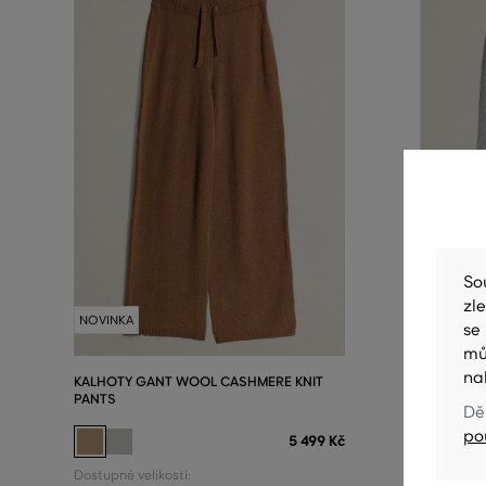
So
zl
NOVINKA
NOVINKA
se
mů
na
KALHOTY GANT WOOL CASHMERE KNIT
KALHOTY 
PANTS
PANTS
Dě
po
5 499 Kč
Dostupné velikosti:
Dostupné v