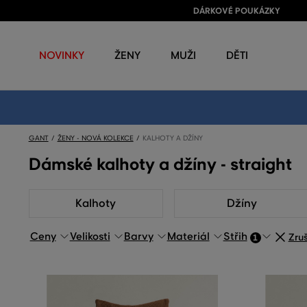
DÁRKOVÉ POUKÁZKY
NOVINKY
ŽENY
MUŽI
DĚTI
GANT
ŽENY - NOVÁ KOLEKCE
KALHOTY A DŽÍNY
Dámské kalhoty a džíny - straight
Kalhoty
Džíny
Ceny
Velikosti
Barvy
Materiál
Střih
Zruš
1