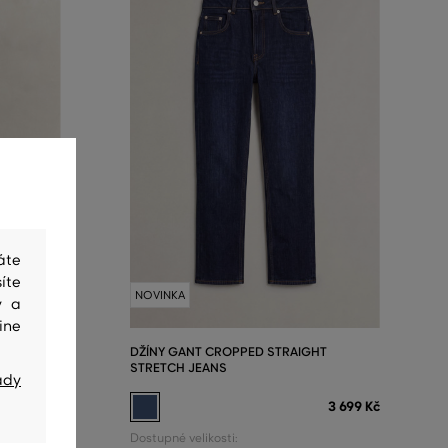
áte
íte
NOVINKA
y a
ine
H JEANS
DŽÍNY GANT CROPPED STRAIGHT
STRETCH JEANS
ady
3 899 Kč
3 699 Kč
2
Dostupné velikosti:
+4 další