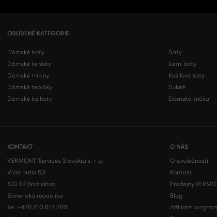
OBLÍBENÉ KATEGORIE
Dámské boty
Šaty
Dámské tenisky
Letní šaty
Dámské mikiny
Košilové šaty
Dámské tepláky
Sukně
Dámské kalhoty
Dámská trička
KONTAKT
O NÁS
VERMONT Services Slovakia s. r. o.
O společnosti
Vlčie hrdlo 53
Kontakt
821 07 Bratislava
Prodejny VERM
Slovenská republika
Blog
tel.:
+420 210 012 200
Affiliate progra