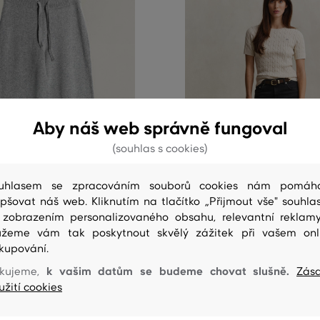
Aby náš web správně fungoval
(souhlas s cookies)
uhlasem se zpracováním souborů cookies nám pomáh
epšovat náš web. Kliknutím na tlačítko „Přijmout vše" souhlas
NOVINKA
 zobrazením personalizovaného obsahu, relevantní reklam
žeme vám tak poskytnout skvělý zážitek při vašem onl
kupování.
GANT WOOL CASHMERE KNIT
DŽÍNY GANT STRAIGHT STRETC
k vašim datům se budeme chovat slušně.
kujeme,
Zás
užití cookies
5 499 Kč
Dostupné velikosti:
elikosti:
25/32
,
26/32
,
27/32
,
28/32
,
29/3