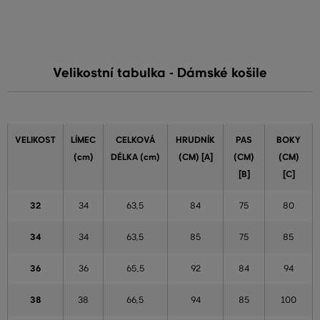
Velikostní tabulka - Dámské košile
VELIKOST
LÍMEC
CELKOVÁ
HRUDNÍK
PAS
BOKY
(cm)
DÉLKA (cm)
(CM) [A]
(CM)
(CM)
[B]
[C]
32
34
63,5
84
75
80
34
34
63,5
85
75
85
36
36
65,5
92
84
94
38
38
66,5
94
85
100