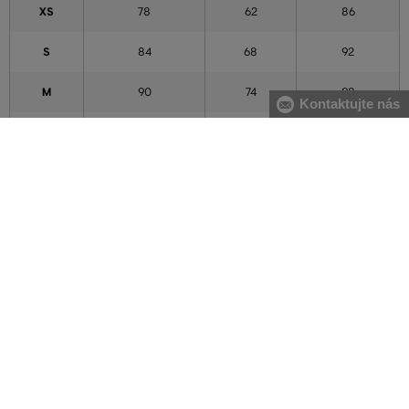
XS
78
62
86
S
84
68
92
M
90
74
98
Kontaktujte nás
L
96
80
104
XL
102
86
110
XXL
111
95
119
3XL
120
104
128
4XL
129
113
137
5XL
138
122
146
Údaje v tabulce mají orientační charakter