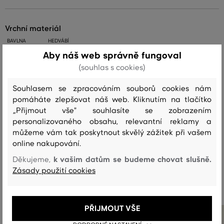
vrchní materiál
BAVLNA
HEDVÁBÍ
70 %
30 %
Aby náš web správně fungoval
(souhlas s cookies)
Péče
Souhlasem se zpracováním souborů cookies nám
pomáháte zlepšovat náš web. Kliknutím na tlačítko
„Přijmout vše" souhlasíte se zobrazením
personalizovaného obsahu, relevantní reklamy a
PRANÍ
BĚLENÍ
SUŠENÍ
ŽEHLENÍ
ČIŠTENÍ
můžeme vám tak poskytnout skvělý zážitek při vašem
online nakupování.
k vašim datům se budeme chovat slušně.
Děkujeme,
Doporučené produkty
Zásady použití cookies
PŘIJMOUT VŠE