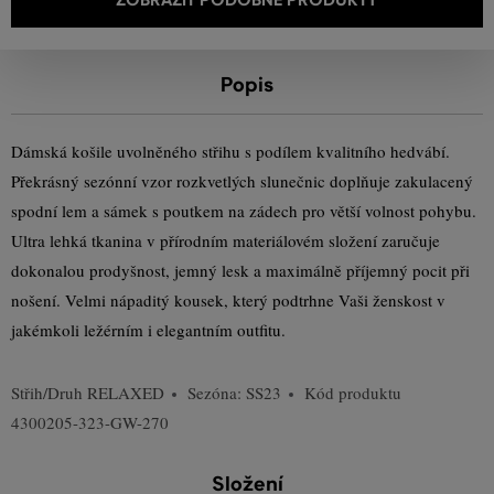
Popis
Dámská košile uvolněného střihu s podílem kvalitního hedvábí.
Překrásný sezónní vzor rozkvetlých slunečnic doplňuje zakulacený
spodní lem a sámek s poutkem na zádech pro větší volnost pohybu.
Ultra lehká tkanina v přírodním materiálovém složení zaručuje
dokonalou prodyšnost, jemný lesk a maximálně příjemný pocit při
nošení. Velmi nápaditý kousek, který podtrhne Vaši ženskost v
jakémkoli ležérním i elegantním outfitu.
Střih/Druh
RELAXED
Sezóna: SS23
Kód produktu
4300205-323-GW-270
Složení