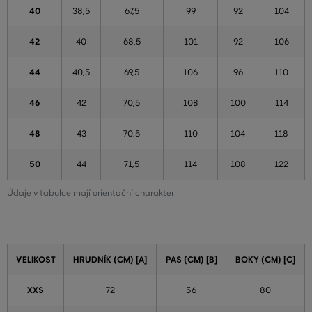
40
38,5
67,5
99
92
104
42
40
68,5
101
92
106
44
40,5
69,5
106
96
110
46
42
70,5
108
100
114
48
43
70,5
110
104
118
50
44
71,5
114
108
122
Údaje v tabulce mají orientační charakter
VELIKOST
HRUDNÍK (CM) [A]
PAS (CM) [B]
BOKY (CM) [C]
XXS
72
56
80