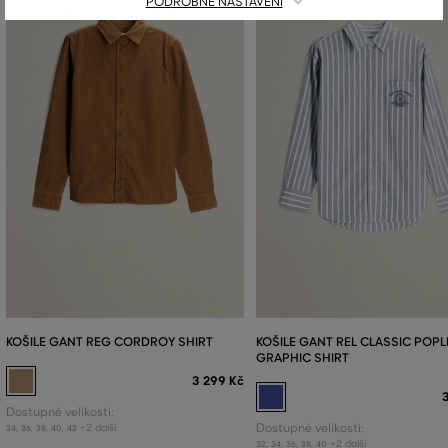
PODROBNÉ NASTAVENÍ
KOŠILE GANT REG CORDROY SHIRT
KOŠILE GANT REL CLASSIC POPL
GRAPHIC SHIRT
3 299 Kč
Dostupné velikosti:
+2 další
Dostupné velikosti:
34
,
36
,
38
,
40
,
42
+2 další
32
,
34
,
36
,
38
,
40