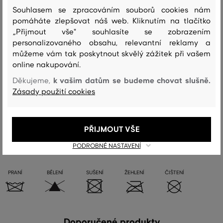
Složení
Souhlasem se zpracováním souborů cookies nám
pomáháte zlepšovat náš web. Kliknutím na tlačítko
„Přijmout vše" souhlasíte se zobrazením
podšívka
personalizovaného obsahu, relevantní reklamy a
BAVLNA
můžeme vám tak poskytnout skvělý zážitek při vašem
100 %
online nakupování.
k vašim datům se budeme chovat slušně.
vrchní materiál
Děkujeme,
Zásady použití cookies
HOVĚZÍ KŮŽE
100 %
PŘIJMOUT VŠE
Péče
PODROBNÉ NASTAVENÍ
PRANÍ
BĚLENÍ
SUŠENÍ
ŽEHLENÍ
ČIŠTENÍ
Doporučené produkty