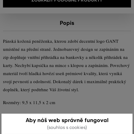
Popis
Pánská kožená peněženka, kterou zdobí decentní logo GANT
umístěné na přední straně. Jednobarevný design se zapínáním na
zip doplňuje vnitřní přihrádka na bankovky a několik přihrádek na
karty. Nechybí kapsička na mince s klopou a zapínáním. Povrchový
materiál tvoří hladká hovězí useň prémiové kvality, která vyniká
svojí pevností a odolností. Dokonalý dárek i maximálně praktický
doplněk, který podtrhne Váš životní styl.
Rozměry: 9,5 x 11,5 x 2 cm
Sezóna: SS24
Kód produktu
9970072-324-GC-203
Aby náš web správně fungoval
(souhlas s cookies)