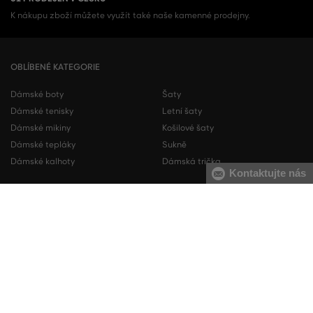
K nákupu zboží můžete využít také naše kamenné prodejny.
OBLÍBENÉ KATEGORIE
Dámské boty
Šaty
Dámské tenisky
Letní šaty
Dámské mikiny
Košilové šaty
Dámské tepláky
Sukně
Dámské kalhoty
Dámská trička
Kontaktujte nás
Pánské boty
Pánské mikiny
Pánské tenisky
Pánské tepláky
Pánské košile
Pánské svetry
Pánská trička
Pánské kalhoty
Pánské kraťasy
Pánské spodní prádlo