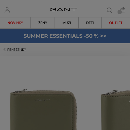
NOVINKY
ŽENY
MUŽI
DĚTI
OUTLET
SUMMER ESSENTIALS -50 % >>
PENĚŽENKY