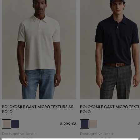
POLOKOŠILE GANT MICRO TEXTURE SS
POLOKOŠILE GANT MICRO TEXT
POLO
POLO
3 299 Kč
Dostupné velikosti:
Dostupné velikosti:
+2 další
+3 další
S
,
M
,
L
,
XL
,
XXL
S
,
M
,
L
,
XL
,
XXL