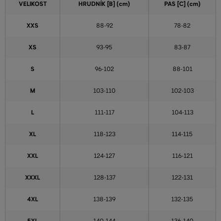
VELIKOST
HRUDNÍK [B] (cm)
PAS [C] (cm)
XXS
88-92
78-82
XS
93-95
83-87
S
96-102
88-101
M
103-110
102-103
L
111-117
104-113
XL
118-123
114-115
XXL
124-127
116-121
XXXL
128-137
122-131
4XL
138-139
132-135