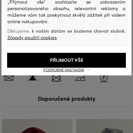
„Přijmout vše" souhlasíte se zobrazením
personalizovaného obsahu, relevantní reklamy a
vrchní materiál
můžeme vám tak poskytnout skvělý zážitek při vašem
online nakupování.
VLNA
100 %
k vašim datům se budeme chovat slušně.
Děkujeme,
Zásady použití cookies
Péče
PŘIJMOUT VŠE
PRANÍ
BĚLENÍ
SUŠENÍ
ŽEHLENÍ
ČIŠTENÍ
PODROBNÉ NASTAVENÍ
Doporučené produkty