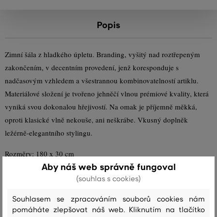
Popis
Zimní šála z hladkého úpletu. Branding, vyšitý nad roztřepeným
zakončením, v decentním provedení, jenž koresponduje s
nadčasovým vzhledem a všestrannou kombinovatelností artiklu.
Materiálové složení je tvořeno jehněčí vlnou prémiové kvality, která
vyniká svou dokonalou hřejivostí. Na omak je příjemně měkká,
oproti klasické vlně nekouše, ani neškrábe. Vkusný doplněk
ležérně-elegantního stylingu.
Rozměry: 180 x 30 cm
Aby náš web správně fungoval
(souhlas s cookies)
Sezóna: FW23
Kód produktu
9920203-623-GC-5
Souhlasem se zpracováním souborů cookies nám
Složení
pomáháte zlepšovat náš web. Kliknutím na tlačítko