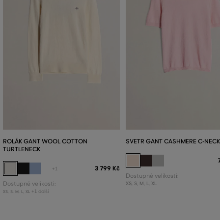
ROLÁK GANT WOOL COTTON
SVETR GANT CASHMERE C-NECK
TURTLENECK
3 799 Kč
+1
Dostupné velikosti:
Dostupné velikosti:
XS
,
S
,
M
,
L
,
XL
+1 další
XS
,
S
,
M
,
L
,
XL