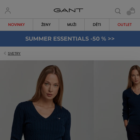
NOVINKY
ŽENY
MUŽI
DĚTI
OUTLET
SUMMER ESSENTIALS -50 % >>
SVETRY