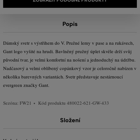
Popis
Dámský svetr s výstřihem do V. Pružné lemy v pase a na rukávech,
Gant logo vyšité na hrudi. Bavlněný pružný úplet skvěle drží svůj
původní tvar, je velmi komfortní na nošení a jednoduchý na údržbu.
Nadčasový a velmi oblíbený copánkový vzor je celoročně nabízen v
několika barevných variantách. Svetr představuje nestárnoucí
evergreen značky Gant.
Sezóna: FW21
Kód produktu
480022-621-GW-433
Složení