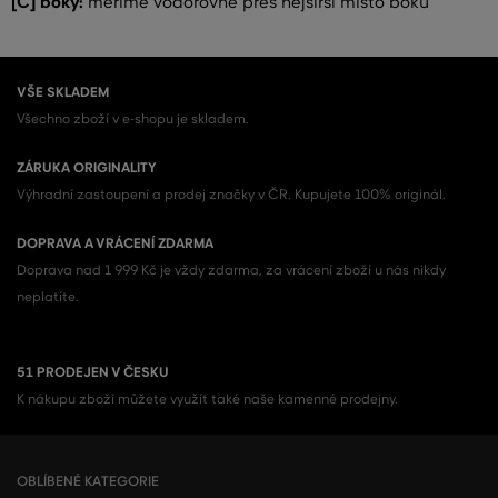
[C] boky:
měříme vodorovně přes nejširší místo boků
VŠE SKLADEM
Všechno zboží v e-shopu je skladem.
ZÁRUKA ORIGINALITY
Výhradní zastoupení a prodej značky v ČR. Kupujete 100% originál.
DOPRAVA A VRÁCENÍ ZDARMA
Doprava nad 1 999 Kč je vždy zdarma, za vrácení zboží u nás nikdy
neplatíte.
51 PRODEJEN V ČESKU
K nákupu zboží můžete využít také naše kamenné prodejny.
OBLÍBENÉ KATEGORIE