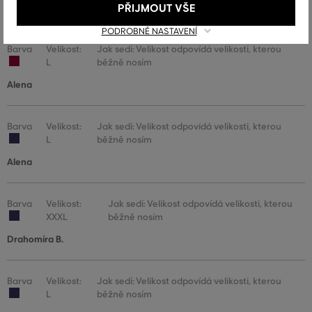
PŘIJMOUT VŠE
Jana
PODROBNÉ NASTAVENÍ
Barva
Velikost:
Jak sedí: Velikost odpovídá velikosti, kterou
L
běžně nosím
Alena
Barva
Velikost:
Jak sedí: Velikost odpovídá velikosti, kterou
L
běžně nosím
Alena
Barva
Velikost:
Jak sedí: Velikost odpovídá velikosti, kterou
XXXL
běžně nosím
Drahomíra B.
Barva
Velikost:
Jak sedí: Velikost odpovídá velikosti, kterou
L
běžně nosím