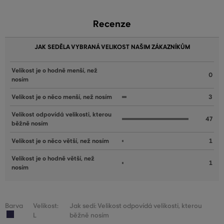
Recenze
JAK SEDĚLA VYBRANÁ VELIKOST NAŠIM ZÁKAZNÍKŮM
Velikost je o hodně menší, než
0
nosím
Velikost je o něco menší, než nosím
3
Velikost odpovídá velikosti, kterou
47
běžně nosím
Velikost je o něco větší, než nosím
1
Velikost je o hodně větší, než
1
nosím
Barva
Velikost:
Jak sedí: Velikost odpovídá velikosti, kterou
L
běžně nosím