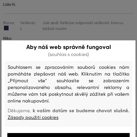
Lida H.
Barva
Velikost:
Jak sedí: Velikost odpovídá velikosti, kterou
L
běžně nosím
Nika
Aby náš web správně fungoval
(souhlas s cookies)
Barva
Velikost:
Jak sedí: Velikost odpovídá velikosti, kterou
M
běžně nosím
Souhlasem se zpracováním souborů cookies nám
Aida
pomáháte zlepšovat náš web. Kliknutím na tlačítko
„Přijmout vše" souhlasíte se zobrazením
personalizovaného obsahu, relevantní reklamy a
Barva
Velikost:
Jak sedí: Velikost odpovídá velikosti, kterou
můžeme vám tak poskytnout skvělý zážitek při vašem
S
běžně nosím
online nakupování.
Lenka
k vašim datům se budeme chovat slušně.
Děkujeme,
Zásady použití cookies
Barva
Velikost:
Jak sedí: Velikost odpovídá velikosti, kterou
XXXL
běžně nosím