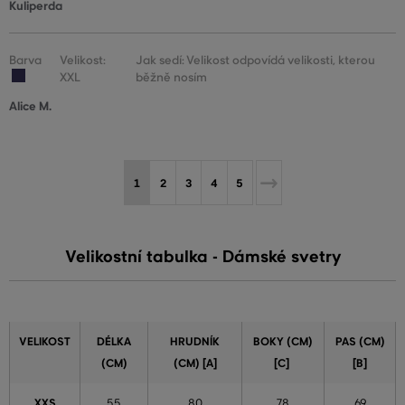
Kuliperda
Barva
Velikost:
Jak sedí: Velikost odpovídá velikosti, kterou
XXL
běžně nosím
Alice M.
1
2
3
4
5
Velikostní tabulka - Dámské svetry
VELIKOST
DÉLKA
HRUDNÍK
BOKY (CM)
PAS (CM)
(CM)
(CM) [A]
[C]
[B]
XXS
55
80
78
69