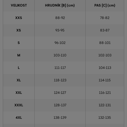
VELIKOST
HRUDNÍK [B] (cm)
PAS [C] (cm)
XXS
88-92
78-82
XS
93-95
83-87
S
96-102
88-101
M
103-110
102-103
L
111-117
104-113
XL
118-123
114-115
XXL
124-127
116-121
XXXL
128-137
122-131
4XL
138-139
132-135