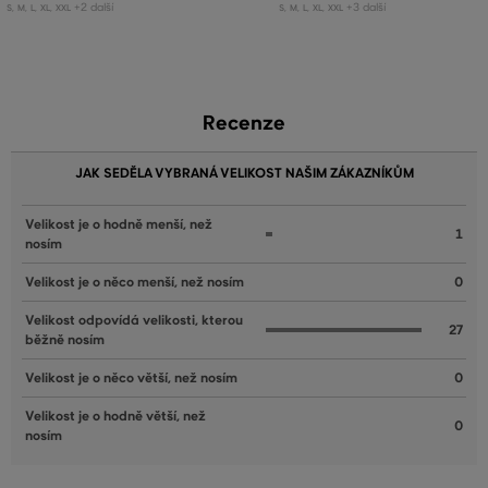
+2 další
+3 další
S
,
M
,
L
,
XL
,
XXL
S
,
M
,
L
,
XL
,
XXL
Recenze
JAK SEDĚLA VYBRANÁ VELIKOST NAŠIM ZÁKAZNÍKŮM
Velikost je o hodně menší, než
1
nosím
Velikost je o něco menší, než nosím
0
Velikost odpovídá velikosti, kterou
27
běžně nosím
Velikost je o něco větší, než nosím
0
Velikost je o hodně větší, než
0
nosím