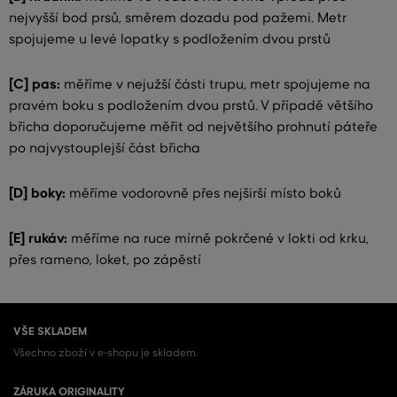
nejvyšší bod prsů, směrem dozadu pod pažemi. Metr
spojujeme u levé lopatky s podložením dvou prstů
[C] pas:
měříme v nejužší části trupu, metr spojujeme na
pravém boku s podložením dvou prstů. V případě většího
břicha doporučujeme měřit od největšího prohnutí páteře
po najvystouplejší část břicha
[D] boky:
měříme vodorovně přes nejširší místo boků
[E] rukáv:
měříme na ruce mírně pokrčené v lokti od krku,
přes rameno, loket, po zápěstí
VŠE SKLADEM
Všechno zboží v e-shopu je skladem.
ZÁRUKA ORIGINALITY