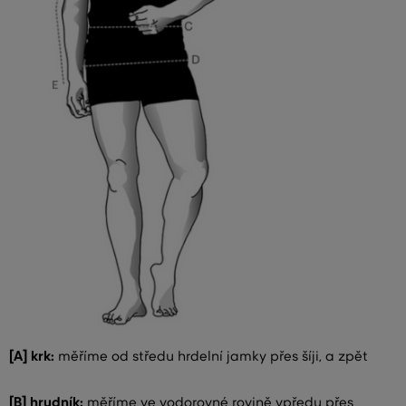
[A] krk:
měříme od středu hrdelní jamky přes šíji, a zpět
[B] hrudník:
měříme ve vodorovné rovině vpředu přes