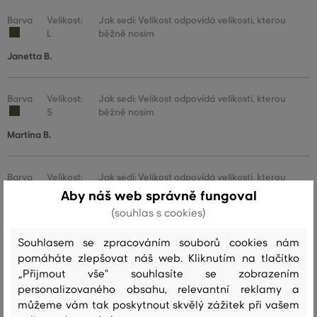
Barva
Velikost:
Jak sedí: Velikost odpovídá velikosti, kterou
L
běžně nosím
Janetta B.
Barva
Velikost:
Jak sedí: Velikost odpovídá velikosti, kterou
S
běžně nosím
Martina B.
Barva
Velikost:
Jak sedí: Velikost odpovídá velikosti, kterou
L
běžně nosím
Aby náš web správně fungoval
(souhlas s cookies)
Martina B.
Souhlasem se zpracováním souborů cookies nám
Barva
Velikost:
Jak sedí: Velikost odpovídá velikosti, kterou
pomáháte zlepšovat náš web. Kliknutím na tlačítko
XL
běžně nosím
„Přijmout vše" souhlasíte se zobrazením
personalizovaného obsahu, relevantní reklamy a
Martina B.
můžeme vám tak poskytnout skvělý zážitek při vašem