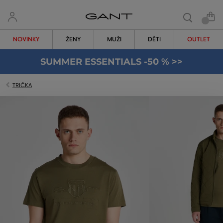
NOVINKY
ŽENY
MUŽI
DĚTI
OUTLET
SUMMER ESSENTIALS -50 % >>
TRIČKA