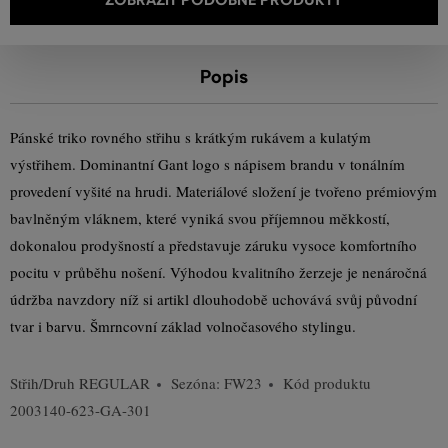
Popis
Pánské triko rovného střihu s krátkým rukávem a kulatým
výstřihem. Dominantní Gant logo s nápisem brandu v tonálním
provedení vyšité na hrudi. Materiálové složení je tvořeno prémiovým
bavlněným vláknem, které vyniká svou příjemnou měkkostí,
dokonalou prodyšností a představuje záruku vysoce komfortního
pocitu v průběhu nošení. Výhodou kvalitního žerzeje je nenáročná
údržba navzdory níž si artikl dlouhodobě uchovává svůj původní
tvar i barvu. Šmrncovní základ volnočasového stylingu.
Střih/Druh
REGULAR
Sezóna: FW23
Kód produktu
2003140-623-GA-301