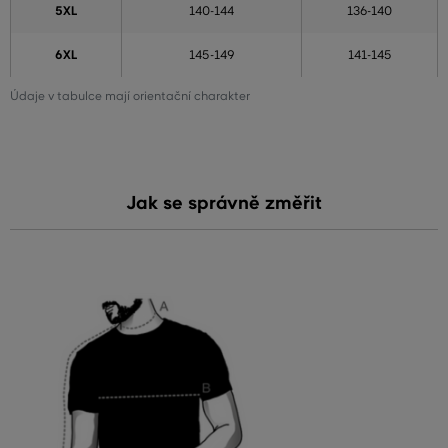
5XL
140-144
136-140
6XL
145-149
141-145
Údaje v tabulce mají orientační charakter
Jak se správně změřit