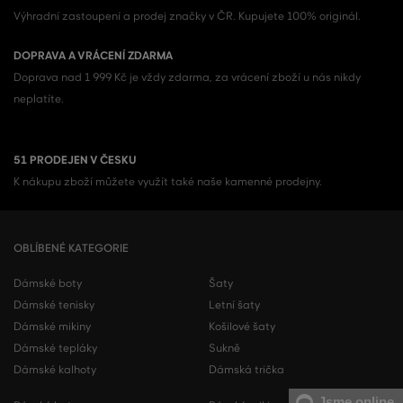
Výhradní zastoupení a prodej značky v ČR. Kupujete 100% originál.
DOPRAVA A VRÁCENÍ ZDARMA
Doprava nad 1 999 Kč je vždy zdarma, za vrácení zboží u nás nikdy
neplatíte.
51 PRODEJEN V ČESKU
K nákupu zboží můžete využít také naše kamenné prodejny.
OBLÍBENÉ KATEGORIE
Dámské boty
Šaty
Dámské tenisky
Letní šaty
Dámské mikiny
Košilové šaty
Dámské tepláky
Sukně
Dámské kalhoty
Dámská trička
Jsme online