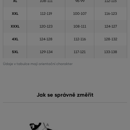
XL
108-111
96-99
112-115
XXL
112-119
100-107
116-123
XXXL
120-123
108-111
124-127
4XL
124-128
112-116
128-132
5XL
129-134
117-121
133-138
Údaje v tabulce mají orientační charakter
Jak se správně změřit