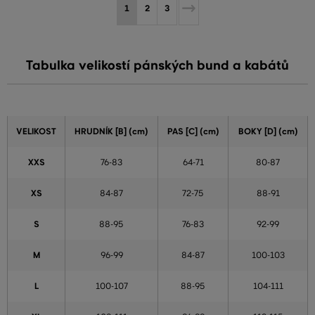
1
2
3
Tabulka velikostí pánských bund a kabátů
VELIKOST
HRUDNÍK [B] (cm)
PAS [C] (cm)
BOKY [D] (cm)
XXS
76-83
64-71
80-87
XS
84-87
72-75
88-91
S
88-95
76-83
92-99
M
96-99
84-87
100-103
L
100-107
88-95
104-111