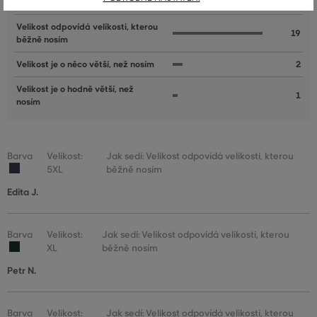
Velikost je o něco menší, než nosím
0
Velikost odpovídá velikosti, kterou
19
běžně nosím
Velikost je o něco větší, než nosím
2
Velikost je o hodně větší, než
1
nosím
Barva
Velikost:
Jak sedí: Velikost odpovídá velikosti, kterou
5XL
běžně nosím
Edita J.
Barva
Velikost:
Jak sedí: Velikost odpovídá velikosti, kterou
XL
běžně nosím
Petr N.
Barva
Velikost:
Jak sedí: Velikost odpovídá velikosti, kterou