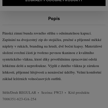
Popis
Pánská zimní bunda rovného střihu s odnímatelnou kapucí.
Zapínání na dvojcestný zip do stojáčku, pružné a příjemně měkké
náplety v rukách, branding na hrudi, dvě boční kapsy. Materiálové
složení svrchní části je tvořeno pevnou tkaninou z kvalitního
syntetického vlákna, které díky prvotřídnímu zpracování odolá
lehkému dešti a neprofoukne. Výplň z dutého vlákna je zárukou
lehkosti, příjemné hřejivosti a nenáročné údržby. Velmi komfortní
základ ležérních volnočasových outfitů.
Střih/Druh
REGULAR
Sezóna: FW23
Kód produktu
7006351-623-GA-254