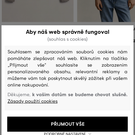
BUNDA GANT INSULATED FLANNEL
BUNDA GANT HANDSTITCHED J
Aby náš web správně fungoval
JACKET
(souhlas s cookies)
12
9 999 Kč
Dostupné velikosti:
Souhlasem se zpracováním souborů cookies nám
Dostupné velikosti:
M
,
L
,
XL
,
XXL
pomáháte zlepšovat náš web. Kliknutím na tlačítko
+1 další
S
,
M
,
L
,
XL
,
XXL
„Přijmout vše" souhlasíte se zobrazením
personalizovaného obsahu, relevantní reklamy a
můžeme vám tak poskytnout skvělý zážitek při vašem
online nakupování.
Recenze
k vašim datům se budeme chovat slušně.
Děkujeme,
Zásady použití cookies
JAK SEDĚLA VYBRANÁ VELIKOST NAŠIM ZÁKAZNÍKŮM
Velikost je o hodně menší, než
0
PŘIJMOUT VŠE
nosím
PODROBNÉ NASTAVENÍ