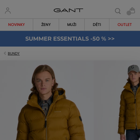
NOVINKY
ŽENY
MUŽI
DĚTI
OUTLET
SUMMER ESSENTIALS -50 % >>
BUNDY