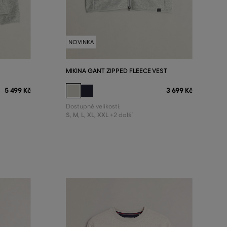
NOVINKA
MIKINA GANT ZIPPED FLEECE VEST
5 499 Kč
3 699 Kč
Dostupné velikosti:
S
,
M
,
L
,
XL
,
XXL
+2 další