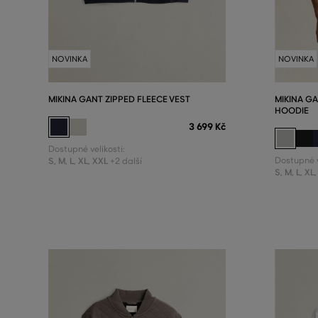
NOVINKA
NOVINKA
MIKINA GANT ZIPPED FLEECE VEST
MIKINA GA
HOODIE
3 699 Kč
Dostupné velikosti:
S
,
M
,
L
,
XL
,
XXL
Dostupné v
+2 další
S
,
M
,
L
,
XL
,