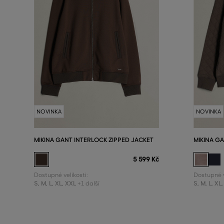
NOVINKA
NOVINKA
MIKINA GANT INTERLOCK ZIPPED JACKET
MIKINA GA
5 599 Kč
Dostupné velikosti:
Dostupné v
S
,
M
,
L
,
XL
,
XXL
S
,
M
,
L
,
XL
,
+1 další