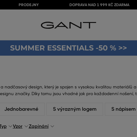
PRODEJNY
DOPRAVA NAD 1 999 KČ ZDARMA
SUMMER ESSENTIALS -50 % >>
a nadčasový design, který je spojen s vysokou kvalitou materiálů a
esignu značky. Díky tomu jsou vhodné jak pro každodenní nošení, tak
Jednobarevné
S výrazným logem
S nápisem
Typ
Vzor
Zapínání