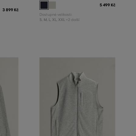
5 499 Kč
3 899 Kč
Dostupné velikosti:
S
,
M
,
L
,
XL
,
XXL
+2 další