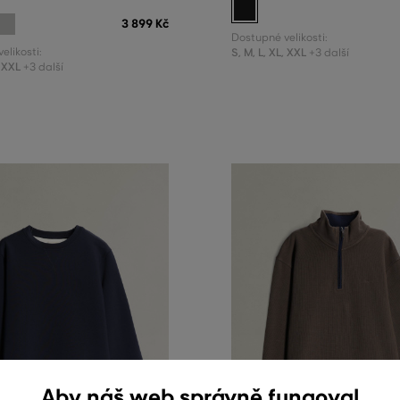
3 899 Kč
Dostupné velikosti:
elikosti:
S
,
M
,
L
,
XL
,
XXL
+3 další
XXL
+3 další
Aby náš web správně fungoval