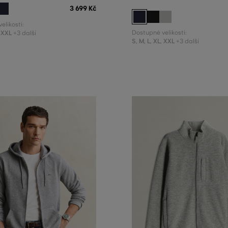
3 699 Kč
elikosti:
XXL
Dostupné velikosti:
+3 další
S
,
M
,
L
,
XL
,
XXL
+3 další