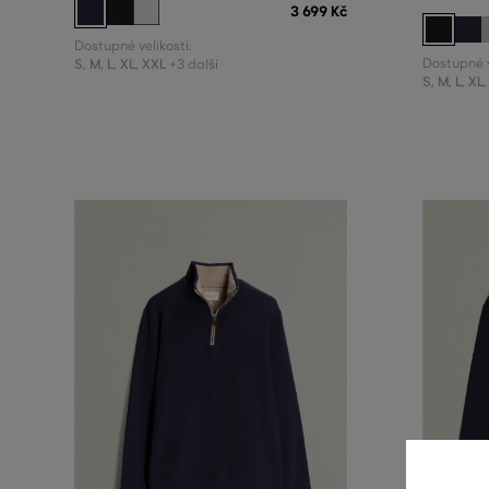
3 699 Kč
Dostupné velikosti:
S
,
M
,
L
,
XL
,
XXL
Dostupné v
+3 další
S
,
M
,
L
,
XL
,