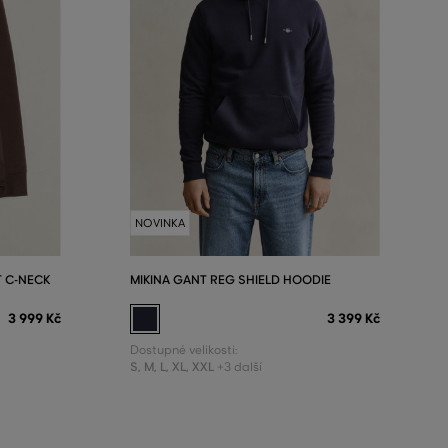
NOVINKA
T C-NECK
MIKINA GANT REG SHIELD HOODIE
3 999 Kč
3 399 Kč
Dostupné velikosti:
S
,
M
,
L
,
XL
,
XXL
+3 další