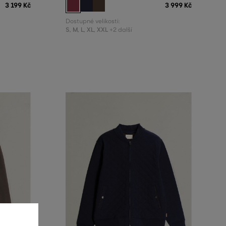
3 199 Kč
3 999 Kč
Dostupné velikosti:
S
,
M
,
L
,
XL
,
XXL
+2 další