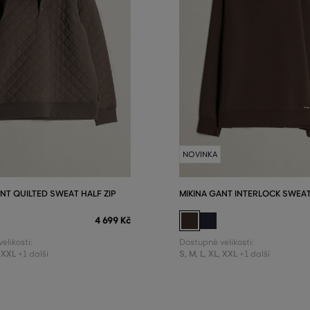
NOVINKA
NT QUILTED SWEAT HALF ZIP
MIKINA GANT INTERLOCK SWEA
4 699 Kč
elikosti:
Dostupné velikosti:
XXL
S
,
M
,
L
,
XL
,
XXL
+1 další
+1 další