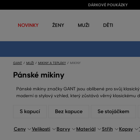
DÁRKOVÉ POUKÁZKY
NOVINKY
ŽENY
MUŽI
DĚTI
GANT
MUŽI
MIKINY A TEPLÁKY
MIKINY
Pánské mikiny
Pánské mikiny značky GANT jsou oblíbené pro svůj klasický 
moderní a stylový vzhled, který zůstává věrný klasickému d
S kapucí
Bez kapuce
Se stojáčkem
Ceny
Velikosti
Barvy
Materiál
Střih
Kapsy