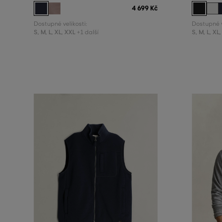
4 699 Kč
Dostupné velikosti:
Dostupné v
S
,
M
,
L
,
XL
,
XXL
S
,
M
,
L
,
XL
,
+1 další