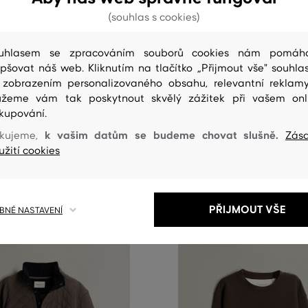
(souhlas s cookies)
uhlasem se zpracováním souborů cookies nám pomáh
NOVINKA
epšovat náš web. Kliknutím na tlačítko „Přijmout vše" souhlas
 zobrazením personalizovaného obsahu, relevantní reklam
ANT INTERLOCK SWEAT C-NECK
MIKINA GANT SACKER RIB HALF 
žeme vám tak poskytnout skvělý zážitek při vašem onl
kupování.
3 999 Kč
k vašim datům se budeme chovat slušně.
kujeme,
Zás
elikosti:
Dostupné velikosti:
užití cookies
XXL
S
,
M
,
L
,
XL
,
XXL
+2 další
+3 další
PŘIJMOUT VŠE
NÉ NASTAVENÍ