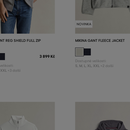
NOVINKA
NT REG SHIELD FULL ZIP
MIKINA GANT FLEECE JACKET
3 899 Kč
Dostupné velikosti:
elikosti:
S
,
M
,
L
,
XL
,
XXL
+2 další
XXL
+3 další