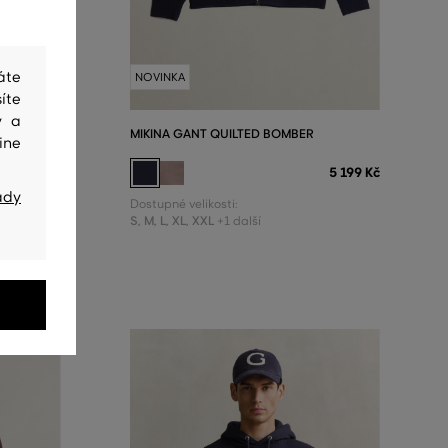
áte
NOVINKA
íte
y a
ZIP
MIKINA GANT QUILTED BOMBER
ine
3 999 Kč
5 199 Kč
ady
Dostupné velikosti:
S
,
M
,
L
,
XL
,
XXL
+1 další