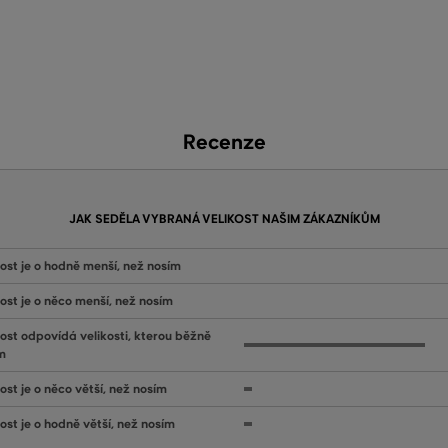
Recenze
JAK SEDĚLA VYBRANÁ VELIKOST NAŠIM ZÁKAZNÍKŮM
kost je o hodně menší, než nosím
kost je o něco menší, než nosím
kost odpovídá velikosti, kterou běžně
m
ost je o něco větší, než nosím
kost je o hodně větší, než nosím