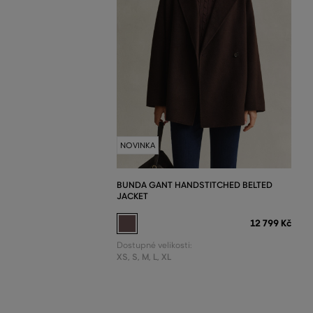
NOVINKA
BUNDA GANT HANDSTITCHED BELTED
JACKET
12 799 Kč
Dostupné velikosti:
XS
,
S
,
M
,
L
,
XL