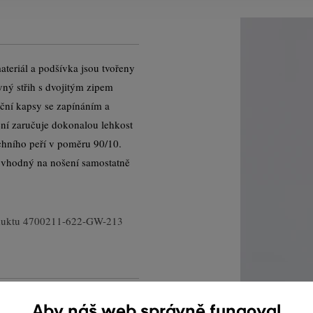
teriál a podšívka jsou tvořeny
ý střih s dvojitým zipem
ční kapsy se zapínáním a
žení zaručuje dokonalou lehkost
achního peří v poměru 90/10.
 vhodný na nošení samostatně
duktu
4700211-622-GW-213
Aby náš web správně fungoval