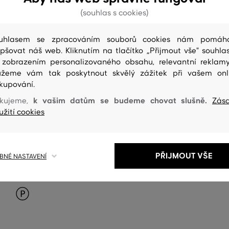
(souhlas s cookies)
uhlasem se zpracováním souborů cookies nám pomáh
epšovat náš web. Kliknutím na tlačítko „Přijmout vše" souhlas
 zobrazením personalizovaného obsahu, relevantní reklam
žeme vám tak poskytnout skvělý zážitek při vašem onl
kupování.
k vašim datům se budeme chovat slušně.
kujeme,
Zás
užití cookies
PŘIJMOUT VŠE
NÉ NASTAVENÍ
ČIŠTENÍ