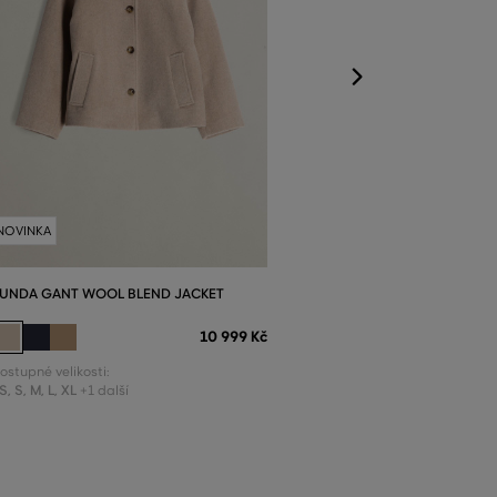
NOVINKA
UNDA GANT WOOL BLEND JACKET
10 999 Kč
ostupné velikosti:
S
,
S
,
M
,
L
,
XL
+1 další