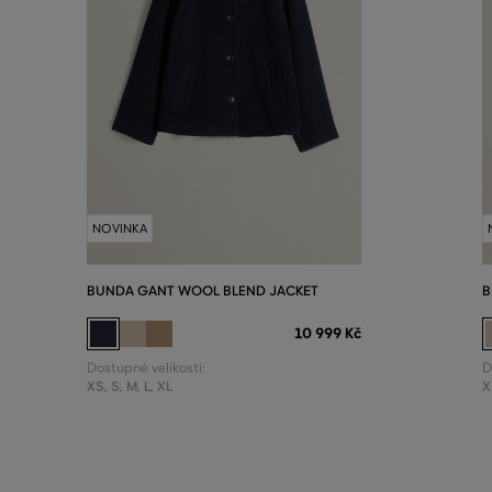
NOVINKA
BUNDA GANT WOOL BLEND JACKET
B
10 999 Kč
Dostupné velikosti:
D
XS
,
S
,
M
,
L
,
XL
X