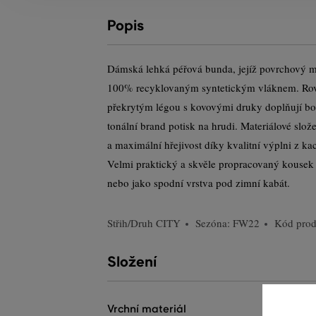
Popis
Dámská lehká péřová bunda, jejíž povrchový ma
100% recyklovaným syntetickým vláknem. Rovn
překrytým légou s kovovými druky doplňují bo
tonální brand potisk na hrudi. Materiálové slo
a maximální hřejivost díky kvalitní výplni z k
Velmi praktický a skvěle propracovaný kousek
nebo jako spodní vrstva pod zimní kabát.
Střih/Druh
CITY
Sezóna: FW22
Kód pro
Složení
vrchní materiál