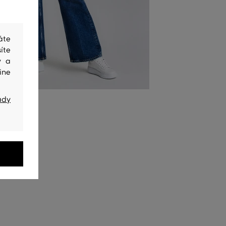
áte
íte
y a
ine
ady