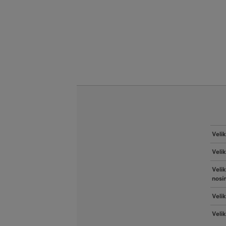
Veli
Veli
Veli
nosí
Velik
Veli