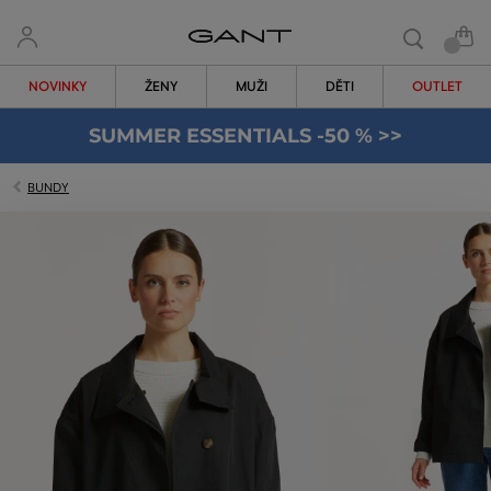
NOVINKY
ŽENY
MUŽI
DĚTI
OUTLET
SUMMER ESSENTIALS -50 % >>
BUNDY