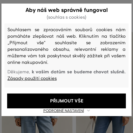
Aby náš web správně fungoval
Doporučené produkty
(souhlas s cookies)
Souhlasem se zpracováním souborů cookies nám
pomáháte zlepšovat náš web. Kliknutím na tlačítko
„Přijmout vše" souhlasíte se zobrazením
personalizovaného obsahu, relevantní reklamy a
můžeme vám tak poskytnout skvělý zážitek při vašem
online nakupování.
k vašim datům se budeme chovat slušně.
Děkujeme,
Zásady použití cookies
PŘIJMOUT VŠE
PODROBNÉ NASTAVENÍ