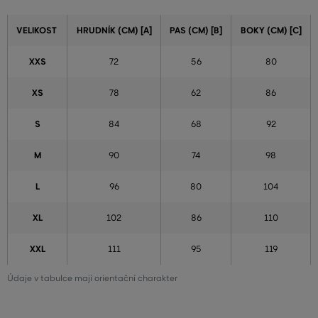
VELIKOST
HRUDNÍK (CM) [A]
PAS (CM) [B]
BOKY (CM) [C]
XXS
72
56
80
XS
78
62
86
S
84
68
92
M
90
74
98
L
96
80
104
XL
102
86
110
XXL
111
95
119
Údaje v tabulce mají orientační charakter