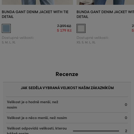
BUNDA GANT DENIM JACKET WITH TIE
BUNDA GANT DENIM JACKET WIT
DETAIL
DETAIL
7 399 Kč
7
5 179 Kč
5
Dostupné velikosti:
Dostupné velikosti:
S
,
M
,
L
,
XL
XS
,
S
,
M
,
L
,
XL
Recenze
JAK SEDĚLA VYBRANÁ VELIKOST NAŠIM ZÁKAZNÍKŮM
Velikost je o hodně menší, než
0
nosím
Velikost je o něco menší, než nosím
0
Velikost odpovídá velikosti, kterou
2
běžně nosím