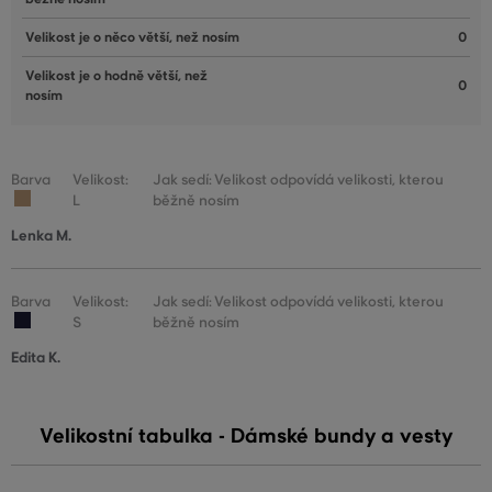
Velikost je o něco větší, než nosím
0
Velikost je o hodně větší, než
0
nosím
Barva
Velikost:
Jak sedí: Velikost odpovídá velikosti, kterou
L
běžně nosím
Lenka M.
Barva
Velikost:
Jak sedí: Velikost odpovídá velikosti, kterou
S
běžně nosím
Edita K.
Velikostní tabulka - Dámské bundy a vesty