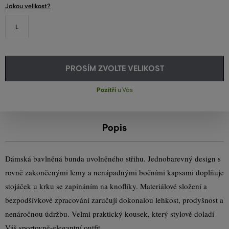
Jakou velikost?
L
PROSÍM ZVOLTE VELIKOST
Pozítří
u Vás
Popis
Dámská bavlněná bunda uvolněného střihu. Jednobarevný design s
rovně zakončenými lemy a nenápadnými bočními kapsami doplňuje
stojáček u krku se zapínáním na knoflíky. Materiálové složení a
bezpodšívkové zpracování zaručují dokonalou lehkost, prodyšnost a
nenáročnou údržbu. Velmi praktický kousek, který stylově doladí
Váš sportovně-elegantní outfit.