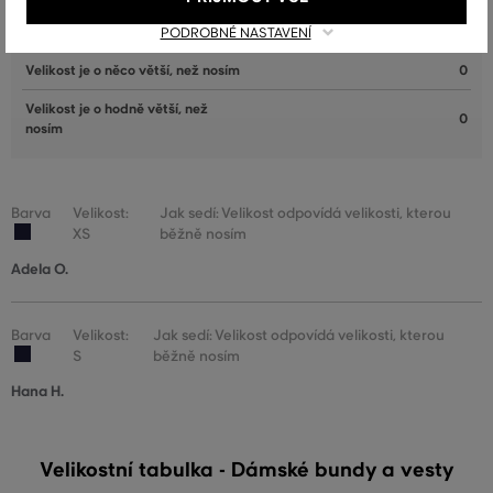
Velikost odpovídá velikosti, kterou
2
běžně nosím
PODROBNÉ NASTAVENÍ
Velikost je o něco větší, než nosím
0
Velikost je o hodně větší, než
0
nosím
Barva
Velikost:
Jak sedí: Velikost odpovídá velikosti, kterou
XS
běžně nosím
Adela O.
Barva
Velikost:
Jak sedí: Velikost odpovídá velikosti, kterou
S
běžně nosím
Hana H.
Velikostní tabulka - Dámské bundy a vesty