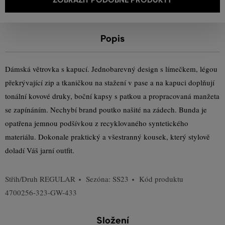
Popis
Dámská větrovka s kapucí. Jednobarevný design s límečkem, légou
překrývající zip a tkaničkou na stažení v pase a na kapuci doplňují
tonální kovové druky, boční kapsy s patkou a propracovaná manžeta
se zapínáním. Nechybí brand poutko našité na zádech. Bunda je
opatřena jemnou podšívkou z recyklovaného syntetického
materiálu. Dokonale praktický a všestranný kousek, který stylově
doladí Váš jarní outfit.
Střih/Druh
REGULAR
Sezóna: SS23
Kód produktu
4700256-323-GW-433
Složení