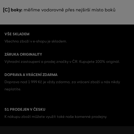
[C] boky:
měříme vodorovně přes nejširší místo boků
VŠE SKLADEM
Všechno zboží v e-shopu je skladem.
ZÁRUKA ORIGINALITY
Výhradní zastoupení a prodej značky v ČR. Kupujete 100% originál.
DOPRAVA A VRÁCENÍ ZDARMA
Doprava nad 1 999 Kč je vždy zdarma, za vrácení zboží u nás nikdy
neplatíte.
51 PRODEJEN V ČESKU
K nákupu zboží můžete využít také naše kamenné prodejny.