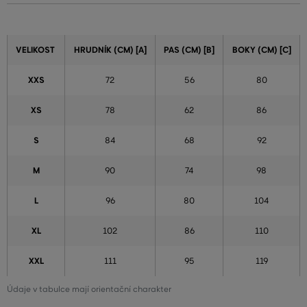
VELIKOST
HRUDNÍK (CM) [A]
PAS (CM) [B]
BOKY (CM) [C]
XXS
72
56
80
XS
78
62
86
S
84
68
92
M
90
74
98
L
96
80
104
XL
102
86
110
XXL
111
95
119
Údaje v tabulce mají orientační charakter