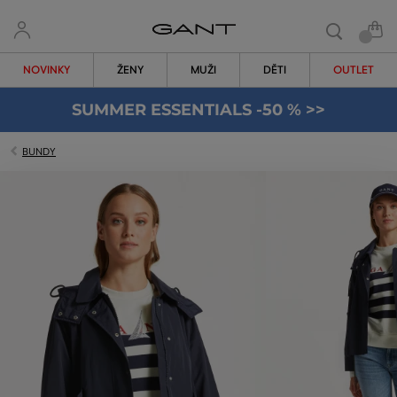
NOVINKY
ŽENY
MUŽI
DĚTI
OUTLET
SUMMER ESSENTIALS -50 % >>
BUNDY