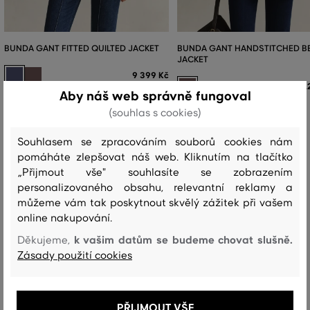
BUNDA GANT FITTED QUILTED JACKET
BUNDA GANT HANDSTITCHED B
JACKET
9 399 Kč
1
Aby náš web správně fungoval
Dostupné velikosti:
XS
,
S
,
M
,
L
,
XL
Dostupné velikosti:
(souhlas s cookies)
XS
,
S
,
M
,
L
,
XL
Souhlasem se zpracováním souborů cookies nám
pomáháte zlepšovat náš web. Kliknutím na tlačítko
„Přijmout vše" souhlasíte se zobrazením
personalizovaného obsahu, relevantní reklamy a
Recenze
můžeme vám tak poskytnout skvělý zážitek při vašem
online nakupování.
JAK SEDĚLA VYBRANÁ VELIKOST NAŠIM ZÁKAZNÍKŮM
k vašim datům se budeme chovat slušně.
Děkujeme,
Zásady použití cookies
Velikost je o hodně menší, než
0
nosím
Velikost je o něco menší, než nosím
0
PŘIJMOUT VŠE