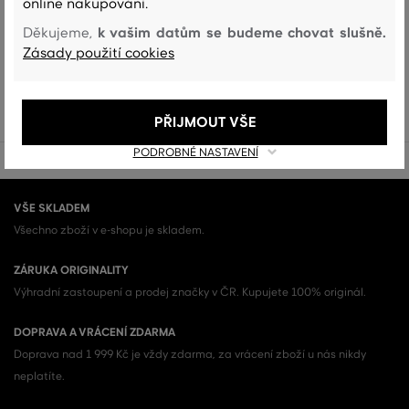
online nakupování.
To není všechno!
k vašim datům se budeme chovat slušně.
Děkujeme,
Zobrazit všechny Dámské bundy a vesty (7)
Zásady použití cookies
DÁMSKÉ BUNDY A VESTY (7)
PŘIJMOUT VŠE
PODROBNÉ NASTAVENÍ
VŠE SKLADEM
Všechno zboží v e-shopu je skladem.
ZÁRUKA ORIGINALITY
Výhradní zastoupení a prodej značky v ČR. Kupujete 100% originál.
DOPRAVA A VRÁCENÍ ZDARMA
Doprava nad 1 999 Kč je vždy zdarma, za vrácení zboží u nás nikdy
neplatíte.