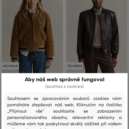
NOVINKA
NOVINKA
Aby náš web správně fungoval
BUNDA GANT LEATHER VARSITY
BUNDA GANT LEATHER BOMBER
(souhlas s cookies)
JACKET
JACKET
Souhlasem se zpracováním souborů cookies nám
38 299 Kč
32 999 Kč
pomáháte zlepšovat náš web. Kliknutím na tlačítko
Dostupné velikosti:
Dostupné velikosti:
„Přijmout vše" souhlasíte se zobrazením
XS
,
S
,
M
,
L
XS
,
S
,
M
,
L
,
XL
personalizovaného obsahu, relevantní reklamy a
můžeme vám tak poskytnout skvělý zážitek při vašem