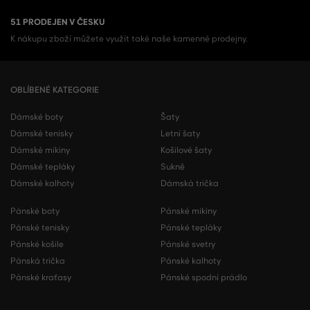
51 PRODEJEN V ČESKU
K nákupu zboží můžete využít také naše kamenné prodejny.
OBLÍBENÉ KATEGORIE
Dámské boty
Šaty
Dámské tenisky
Letní šaty
Dámské mikiny
Košilové šaty
Dámské tepláky
Sukně
Dámské kalhoty
Dámská trička
Pánské boty
Pánské mikiny
Pánské tenisky
Pánské tepláky
Pánské košile
Pánské svetry
Pánská trička
Pánské kalhoty
Pánské kraťasy
Pánské spodní prádlo