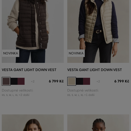
NOVINKA
NOVINKA
VESTA GANT LIGHT DOWN VEST
VESTA GANT LIGHT DOWN VEST
6 799 Kč
6 799 Kč
+2
+2
Dostupné velikosti:
Dostupné velikosti:
+2 další
+1 další
XS
,
S
,
M
,
L
,
XL
XS
,
S
,
M
,
L
,
XL