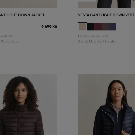
NT LIGHT DOWN JACKET
VESTA GANT LIGHT DOWN VEST
9 699 Kč
elikosti:
Dostupné velikosti:
,
XL
XS
,
S
,
M
,
L
,
XL
+1 další
+1 další