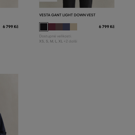
VESTA GANT LIGHT DOWN VEST
6 799 Kč
6 799 Kč
Dostupné velikosti:
XS
,
S
,
M
,
L
,
XL
+2 další