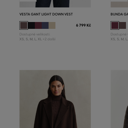
VESTA GANT LIGHT DOWN VEST
BUNDA GA
6 799 Kč
Dostupné velikosti:
Dostupné v
XS
,
S
,
M
,
L
,
XL
XS
,
S
,
M
,
L
+2 další