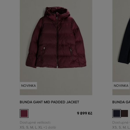
NOVINKA
NOVINKA
BUNDA GANT MID PADDED JACKET
BUNDA G
9 899 Kč
Dostupné velikosti:
Dostupné v
XS
,
S
,
M
,
L
,
XL
XS
,
S
,
M
,
L
+1 další