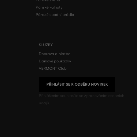
Pánské svetry
Pánské kalhoty
Pánské spodní prádlo
SLUŽBY
Doprava a platba
Dárkové poukázky
VERMONT Club
PŘIHLÁSIT SE K ODBĚRU NOVINEK
Přihlášením souhlasíte se
zpracováním osobních
údajů.