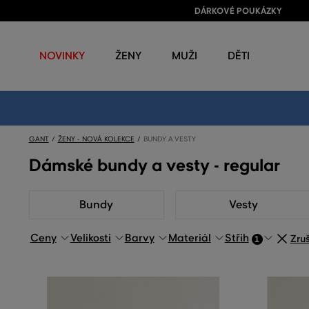
DÁRKOVÉ POUKÁZKY
NOVINKY
ŽENY
MUŽI
DĚTI
GANT
ŽENY - NOVÁ KOLEKCE
BUNDY A VESTY
Dámské bundy a vesty - regular
Bundy
Vesty
Ceny
Velikosti
Barvy
Materiál
Střih
Zruš
1