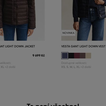
NOVINKA
NT LIGHT DOWN JACKET
VESTA GANT LIGHT DOWN VEST
9 699 Kč
elikosti:
Dostupné velikosti:
,
XL
XS
,
S
,
M
,
L
,
XL
+2 další
+2 další