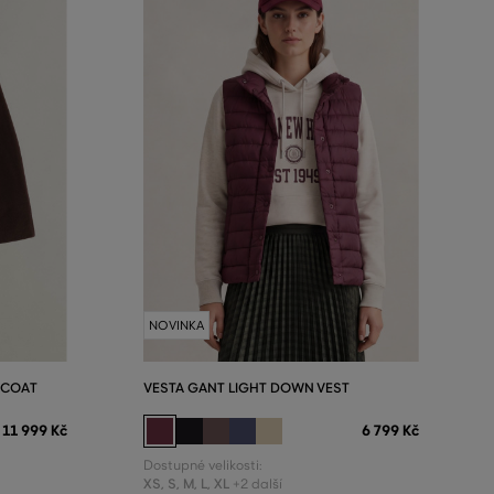
NOVINKA
ACOAT
VESTA GANT LIGHT DOWN VEST
11 999 Kč
6 799 Kč
Dostupné velikosti:
XS
,
S
,
M
,
L
,
XL
+2 další