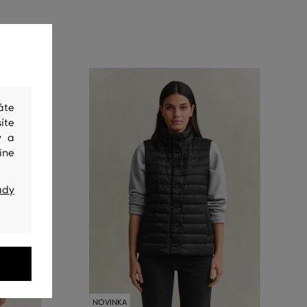
áte
íte
y a
ine
ady
NOVINKA