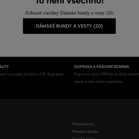
To není všechno!
Zobrazit všechny Dámské bundy a vesty (20)
DÁMSKÉ BUNDY A VESTY (20)
ALITY
DOPRAVA A VRÁCENÍ ZDARMA
ení a prodej značky v ČR. Kupujete
Doprava nad 1 999 Kč je vždy zdarm
zboží u nás nikdy neplatíte.
Pánské boty
Pánské tenisky