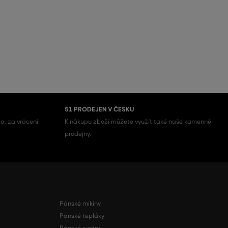
51 PRODEJEN V ČESKU
a, za vrácení
K nákupu zboží můžete využít také naše kamenné
prodejny.
Pánské mikiny
Pánské tepláky