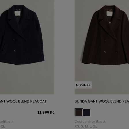
NOVINKA
ANT WOOL BLEND PEACOAT
BUNDA GANT WOOL BLEND PE
11 999 Kč
elikosti:
Dostupné velikosti:
,
XL
XS
,
S
,
M
,
L
,
XL