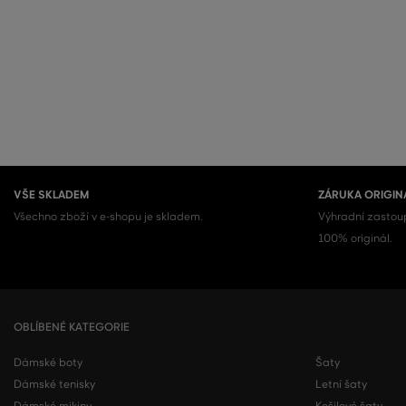
VŠE SKLADEM
ZÁRUKA ORIGIN
Všechno zboží v e-shopu je skladem.
Výhradní zastoup
100% originál.
OBLÍBENÉ KATEGORIE
Dámské boty
Šaty
Dámské tenisky
Letní šaty