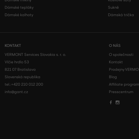
Dámské mikiny
Košilové šaty
Dámské tepláky
Sukně
Dámské kalhoty
Dámská trička
KONTAKT
O NÁS
VERMONT Services Slovakia s. r. o.
O společnosti
Vlčie hrdlo 53
Kontakt
821 07 Bratislava
Prodejny VERM
Slovenská republika
Blog
tel.:
+420 210 012 200
Affiliate progra
info@gant.cz
Presscentrum