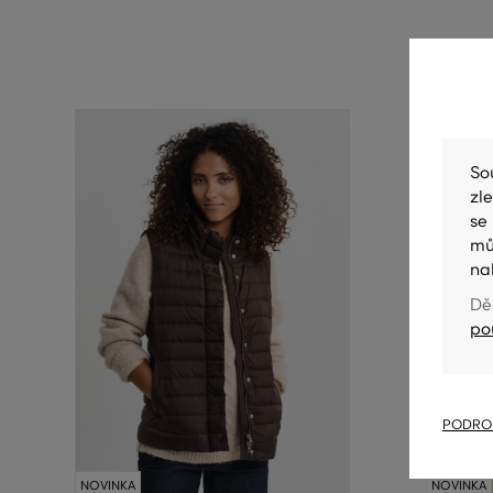
So
zl
se
mů
na
Dě
po
PODROB
NOVINKA
NOVINKA