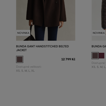
NOVINKA
NOVINKA
BUNDA GANT HANDSTITCHED BELTED
BUNDA GA
JACKET
12 799 Kč
Dostupné v
Dostupné velikosti:
XS
,
S
,
M
,
L
XS
,
S
,
M
,
L
,
XL