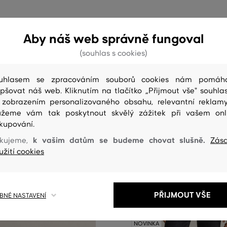
Aby náš web správně fungoval
(souhlas s cookies)
uhlasem se zpracováním souborů cookies nám pomáh
epšovat náš web. Kliknutím na tlačítko „Přijmout vše" souhlas
 zobrazením personalizovaného obsahu, relevantní reklam
žeme vám tak poskytnout skvělý zážitek při vašem onl
kupování.
k vašim datům se budeme chovat slušně.
kujeme,
Zás
užití cookies
PŘIJMOUT VŠE
NÉ NASTAVENÍ
NOVINKA