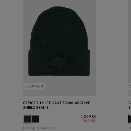
SLEVA -30%
ČEPICE 7-16 LET GANT TONAL ARCHIVE
Č
SHIELD BEANIE
S
1 299 Kč
909 Kč
Dostupné velikosti:
D