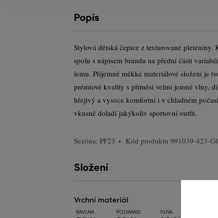
Popis
Stylová dětská čepice z texturované pleteniny.
spolu s nápisem brandu na přední části variabi
lemu. Příjemně měkké materiálové složení je 
prémiové kvality s příměsí velmi jemné vlny, dí
hřejivý a vysoce komfortní i v chladném počasí
vkusně doladí jakýkoliv sportovní outfit.
Sezóna: PF23
Kód produktu
991039-423-G
Složení
vrchní materiál
BAVLNA
POLYAMID
VLNA