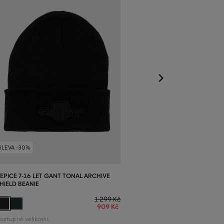
Dostupné velikost
S/M
,
L/XL
SLEVA -30%
EPICE 7-16 LET GANT TONAL ARCHIVE
HIELD BEANIE
1 299 Kč
909 Kč
ostupné velikosti: