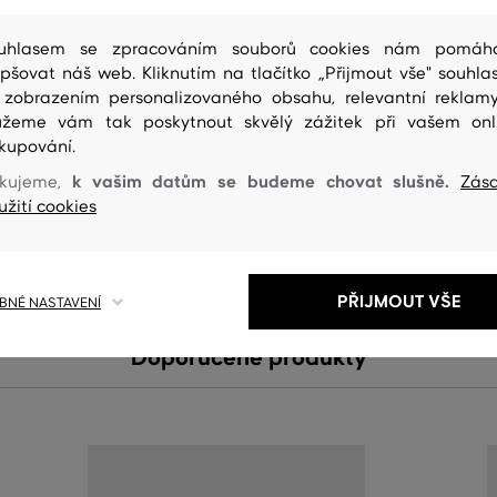
uhlasem se zpracováním souborů cookies nám pomáh
epšovat náš web. Kliknutím na tlačítko „Přijmout vše" souhlas
 zobrazením personalizovaného obsahu, relevantní reklam
žeme vám tak poskytnout skvělý zážitek při vašem onl
kupování.
ČIŠTENÍ
k vašim datům se budeme chovat slušně.
kujeme,
Zás
užití cookies
PŘIJMOUT VŠE
NÉ NASTAVENÍ
Doporučené produkty