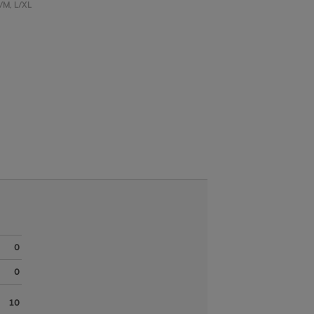
/M
,
L/XL
0
0
10