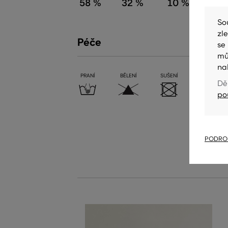
58 %
32 %
10 %
So
zl
Péče
se
mů
na
PRANÍ
BĚLENÍ
SUŠENÍ
ŽEHLENÍ
Dě
po
PODROB