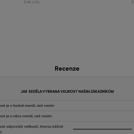
S/M
,
L/XL
S
Recenze
JAK SEDĚLA VYBRANÁ VELIKOST NAŠIM ZÁKAZNÍKŮM
kost je o hodně menší, než nosím
kost je o něco menší, než nosím
kost odpovídá velikosti, kterou běžně
m