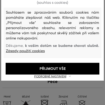
(souhlas s cookies)
celý den cítit spokojeně.
Souhlasem se zpracováním souborů cookies nám
pomáháte zlepšovat náš web. Kliknutím na tlačítko
Střih/Druh
REGULAR
Sezóna: PS24
Kód produktu
„Přijmout vše" souhlasíte se zobrazením
599127-723-GC-433-0
personalizovaného obsahu, relevantní reklamy a
můžeme vám tak poskytnout skvělý zážitek při vašem
Složení
online nakupování.
k vašim datům se budeme chovat slušně.
Děkujeme,
Zásady použití cookies
vrchní materiál
BAVLNA
100 %
PŘIJMOUT VŠE
PODROBNÉ NASTAVENÍ
Péče
PRANÍ
BĚLENÍ
SUŠENÍ
ŽEHLENÍ
ČIŠTENÍ