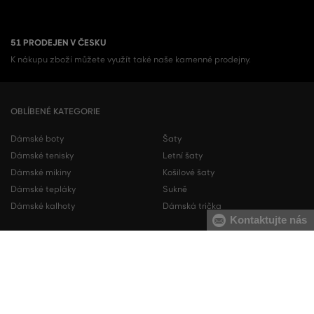
51 PRODEJEN V ČESKU
K nákupu zboží můžete využít také naše kamenné prodejny.
OBLÍBENÉ KATEGORIE
Dámské boty
Šaty
Dámské tenisky
Letní šaty
Dámské mikiny
Košilové šaty
Dámské tepláky
Sukně
Dámské kalhoty
Dámská trička
Kontaktujte nás
Pánské boty
Pánské mikiny
Pánské tenisky
Pánské tepláky
Pánské košile
Pánské svetry
Pánská trička
Pánské kalhoty
Pánské kraťasy
Pánské spodní prádlo