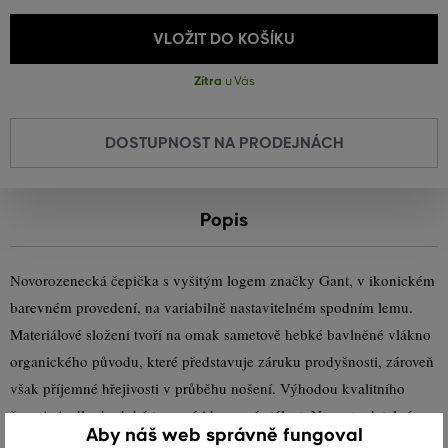
VLOŽIT DO KOŠÍKU
Zítra
u Vás
DOSTUPNOST NA PRODEJNÁCH
Popis
Novorozenecká čepička s vyšitým logem značky Gant, v ikonickém
barevném provedení, na variabilně nastavitelném spodním lemu.
Materiálové složení tvoří na omak sametově hebké bavlněné vlákno
organického původu, které představuje záruku prodyšnosti, zároveň
však příjemné hřejivosti v průběhu nošení. Výhodou kvalitního
žerzeje je dlouhodobá tvarová i barevná stálost. Nepostradatelný a
Aby náš web správně fungoval
velmi pohodlný doplněk, díky němuž se Vaše miminko bude po