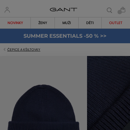
NOVINKY
ŽENY
MUŽI
DĚTI
OUTLET
SUMMER ESSENTIALS -50 % >>
ČEPICE A KŠILTOVKY