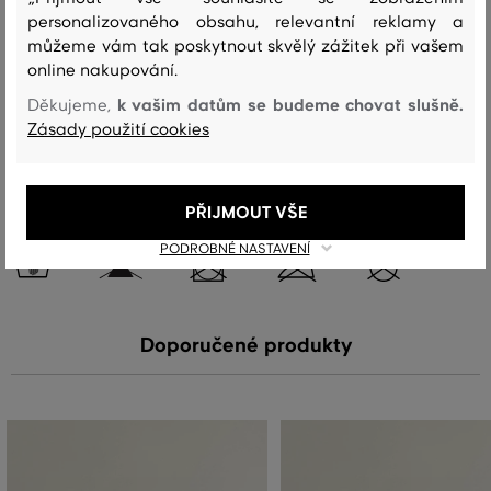
personalizovaného obsahu, relevantní reklamy a
vrchní materiál
můžeme vám tak poskytnout skvělý zážitek při vašem
BAVLNA
POLYAMID
VLNA
online nakupování.
60 %
30 %
10 %
k vašim datům se budeme chovat slušně.
Děkujeme,
Zásady použití cookies
Péče
PŘIJMOUT VŠE
PRANÍ
BĚLENÍ
SUŠENÍ
ŽEHLENÍ
ČIŠTENÍ
PODROBNÉ NASTAVENÍ
Doporučené produkty