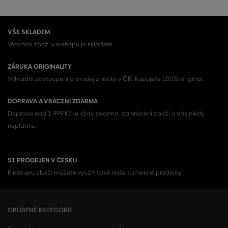
VŠE SKLADEM
Všechno zboží v e-shopu je skladem.
ZÁRUKA ORIGINALITY
Výhradní zastoupení a prodej značky v ČR. Kupujete 100% originál.
DOPRAVA A VRÁCENÍ ZDARMA
Doprava nad 1 999 Kč je vždy zdarma, za vrácení zboží u nás nikdy
neplatíte.
51 PRODEJEN V ČESKU
K nákupu zboží můžete využít také naše kamenné prodejny.
OBLÍBENÉ KATEGORIE