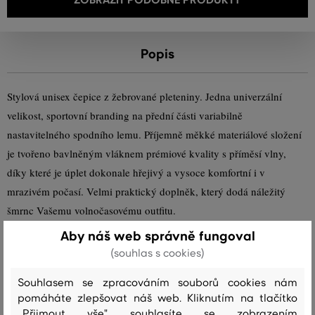
Popis
Stylová unisex čepice z žebrované pleteniny. Jedna univerzální
velikost, sportovní branding na přední části variabilně
nastavitelného spodního lemu. Příjemně měkké materiálové složení
je tvořeno bavlněným vláknem prémiové kvality s příměsí vlny,
díky které je úplet dokonale hřejivý a vysoce komfortní i v
mrazivém počasí. Velmi praktický doplněk, který dodá náležitý
šmrnc Vašemu volnočasovému outfitu.
Aby náš web správně fungoval
Sezóna: FW23
Kód produktu
9910024-623-GC-433
(souhlas s cookies)
Souhlasem se zpracováním souborů cookies nám
Složení
pomáháte zlepšovat náš web. Kliknutím na tlačítko
„Přijmout vše" souhlasíte se zobrazením