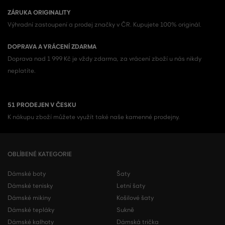
ZÁRUKA ORIGINALITY
Výhradní zastoupení a prodej značky v ČR. Kupujete 100% originál.
DOPRAVA A VRÁCENÍ ZDARMA
Doprava nad 1 999 Kč je vždy zdarma, za vrácení zboží u nás nikdy
neplatíte.
51 PRODEJEN V ČESKU
K nákupu zboží můžete využít také naše kamenné prodejny.
OBLÍBENÉ KATEGORIE
Dámské boty
Šaty
Dámské tenisky
Letní šaty
Dámské mikiny
Košilové šaty
Dámské tepláky
Sukně
Dámské kalhoty
Dámská trička