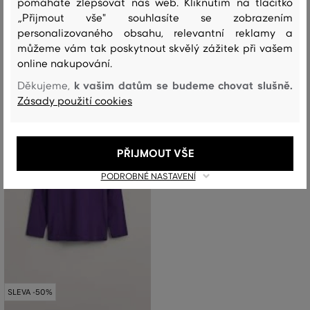
pomáháte zlepšovat náš web. Kliknutím na tlačítko
1 099 Kč
5 999 Kč
+1
„Přijmout vše" souhlasíte se zobrazením
549 Kč
2 999 Kč
personalizovaného obsahu, relevantní reklamy a
Dostupné velikosti:
Dostupné velikosti:
můžeme vám tak poskytnout skvělý zážitek při vašem
S/M
,
L/XL
92
,
98/104
,
110/116
,
122/128
online nakupování.
k vašim datům se budeme chovat slušně.
Děkujeme,
Zásady použití cookies
PŘIJMOUT VŠE
PODROBNÉ NASTAVENÍ
SLEVA -50%