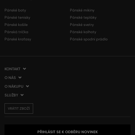
Pánské boty
Pánské mikiny
Pánské tenisky
Pánské tepláky
Pánské košile
Pánské svetry
Pánská trička
Pánské kalhoty
Pánské kraťasy
Pánské spodní prádlo
KONTAKT
O NÁS
VERMONT Services Slovakia s. r. o.
Vlčie hrdlo 53
O NÁKUPU
O společnosti
821 07 Bratislava
Kontakt
SLUŽBY
Jak nakupovat
Slovenská republika
Prodejny VERMONT
Obchodní podmínky
Doprava a platba
tel.:
+420 210 012 200
Blog
VRÁTIT ZBOŽÍ
Vrácení zboží
Dárkové poukázky
info@gant.cz
Affiliate program
Reklamace
VERMONT Club
Presscentrum
Používání cookies
Zpracování osobních údajů
PŘIHLÁSIT SE K ODBĚRU NOVINEK