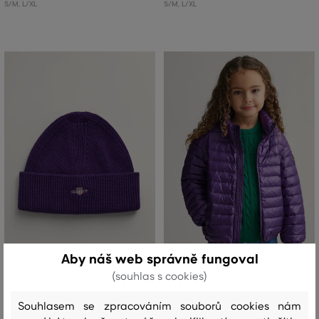
S/M
,
L/XL
S/M
,
L/XL
SLEVA -50%
SLEVA -50%
Aby náš web správně fungoval
(souhlas s cookies)
ČEPICE 7-16 LET GANT SHIELD
BUNDA GANT SHINY LIGHT PADDED
Souhlasem se zpracováním souborů cookies nám
COTTON BEANIE
DOWN JACKET