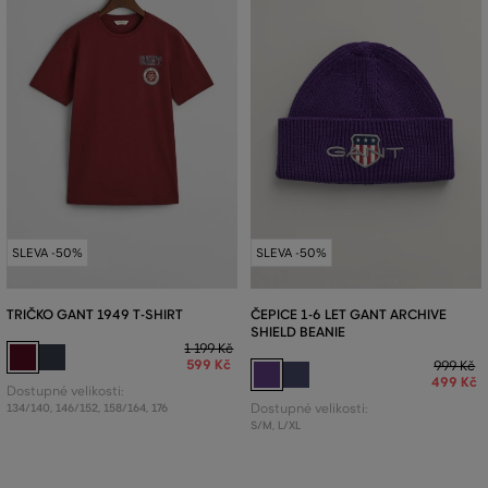
SLEVA -50%
SLEVA -50%
TRIČKO GANT 1949 T-SHIRT
ČEPICE 1-6 LET GANT ARCHIVE
SHIELD BEANIE
1 199 Kč
599 Kč
999 Kč
499 Kč
Dostupné velikosti:
134/140
,
146/152
,
158/164
,
176
Dostupné velikosti:
S/M
,
L/XL