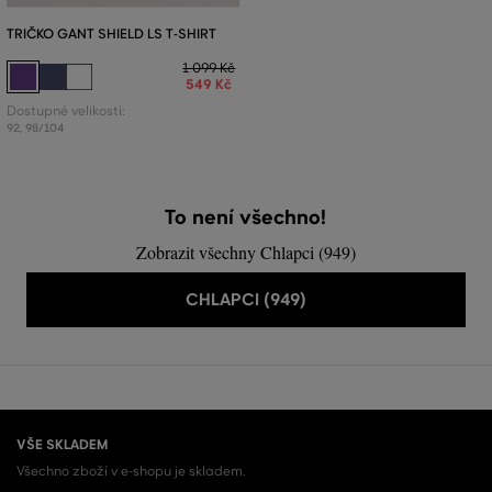
TRIČKO GANT SHIELD LS T-SHIRT
1 099 Kč
549 Kč
Dostupné velikosti:
92
,
98/104
To není všechno!
Zobrazit všechny Chlapci (949)
CHLAPCI (949)
VŠE SKLADEM
Všechno zboží v e-shopu je skladem.