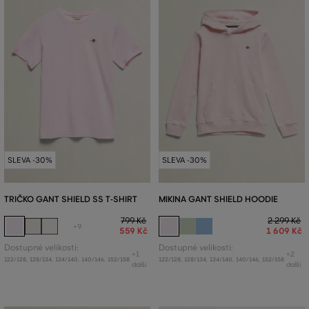
SLEVA -30%
SLEVA -30%
TRIČKO GANT SHIELD SS T-SHIRT
MIKINA GANT SHIELD HOODIE
799 Kč
2 299 Kč
+9
559 Kč
1 609 Kč
Dostupné velikosti:
Dostupné velikosti:
+1
+2
122/128
,
128/134
,
134/140
,
140/146
,
152/158
122/128
,
128/134
,
134/140
,
140/146
,
152/158
další
další