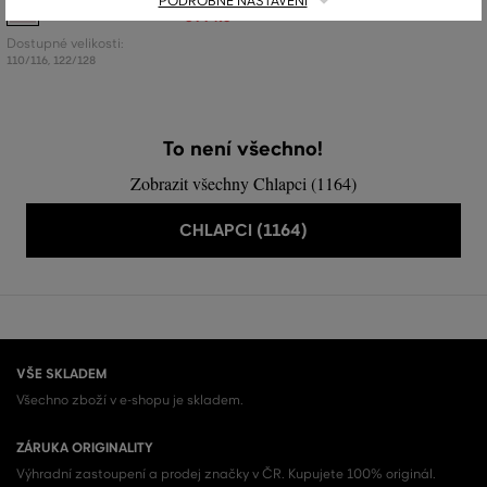
PODROBNÉ NASTAVENÍ
1 799 Kč
899 Kč
Dostupné velikosti:
110/116
,
122/128
To není všechno!
Zobrazit všechny Chlapci (1164)
CHLAPCI (1164)
VŠE SKLADEM
Všechno zboží v e-shopu je skladem.
ZÁRUKA ORIGINALITY
Výhradní zastoupení a prodej značky v ČR. Kupujete 100% originál.