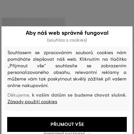
Aby náš web správně fungoval
(souhlas s cookies)
Souhlasem se zpracováním souborů cookies nám
pomáháte zlepšovat náš web. Kliknutím na tlačítko
„Přijmout vše" souhlasíte se zobrazením
personalizovaného obsahu, relevantní reklamy a
můžeme vám tak poskytnout skvělý zážitek při vašem
online nakupování.
k vašim datům se budeme chovat slušně.
Děkujeme,
Zásady použití cookies
SLEVA -50%
KOŠILE GANT CHECKED OXFORD BD
PŘIJMOUT VŠE
LS SHIRT