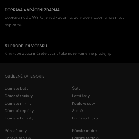
DOPRAVA A VRÁCENÍ ZDARMA
Doprava nad 1 999 Kč je vždy zdarma, za vrácení zboží u nás nikdy
neplatíte.
51 PRODEJEN V ČESKU
K nákupu zboží můžete využít také naše kamenné prodejny.
OBLÍBENÉ KATEGORIE
Dámské boty
Šaty
Dámské tenisky
Letní šaty
Dámské mikiny
Košilové šaty
Dámské tepláky
Sukně
Dámské kalhoty
Dámská trička
Pánské boty
Pánské mikiny
Pánské tenisky
Pánské tepláky