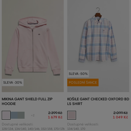
SLEVA -50%
SLEVA -30%
POSLEDNÍ ŠANCE
MIKINA GANT SHIELD FULL ZIP
KOŠILE GANT CHECKED OXFORD BD
HOODIE
LS SHIRT
2 399 Kč
2 099 Kč
+2
1 679 Kč
1 049 Kč
Dostupné velikosti:
Dostupné velikosti:
128/134
,
134/140
,
140/146
,
152/158
,
170/176
134/140
,
170