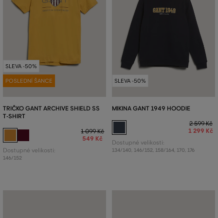
SLEVA -50%
POSLEDNÍ ŠANCE
SLEVA -50%
TRIČKO GANT ARCHIVE SHIELD SS
MIKINA GANT 1949 HOODIE
T-SHIRT
2 599 Kč
1 299 Kč
1 099 Kč
549 Kč
Dostupné velikosti:
Dostupné velikosti:
134/140
,
146/152
,
158/164
,
170
,
176
146/152