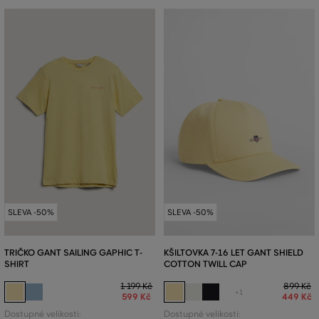
SLEVA -50%
SLEVA -50%
TRIČKO GANT SAILING GAPHIC T-
KŠILTOVKA 7-16 LET GANT SHIELD
SHIRT
COTTON TWILL CAP
1 199 Kč
899 Kč
+1
599 Kč
449 Kč
Dostupné velikosti:
Dostupné velikosti: