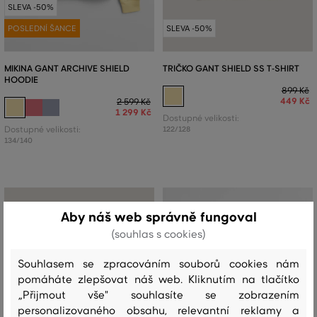
SLEVA -50%
POSLEDNÍ ŠANCE
SLEVA -50%
MIKINA GANT ARCHIVE SHIELD
TRIČKO GANT SHIELD SS T-SHIRT
HOODIE
899 Kč
449 Kč
2 599 Kč
1 299 Kč
Dostupné velikosti:
Dostupné velikosti:
122/128
134/140
Aby náš web správně fungoval
(souhlas s cookies)
Souhlasem se zpracováním souborů cookies nám
pomáháte zlepšovat náš web. Kliknutím na tlačítko
„Přijmout vše" souhlasíte se zobrazením
personalizovaného obsahu, relevantní reklamy a