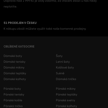
Doprava nad 1 999 Kč je vždy zdarma, za vrácení zboží u nás nikdy
neplatíte.
51 PRODEJEN V ČESKU
K nákupu zboží můžete využít také naše kamenné prodejny.
OBLÍBENÉ KATEGORIE
Dámské boty
Šaty
Dámské tenisky
Letní šaty
Dámské mikiny
Košilové šaty
Dámské tepláky
Sukně
Dámské kalhoty
Dámská trička
Pánské boty
Pánské mikiny
Pánské tenisky
Pánské tepláky
Pánské košile
Pánské svetry
Pánská trička
Pánské kalhoty