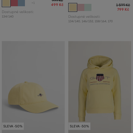
999 Kč
+1
499 Kč
1 599 Kč
799 Kč
Dostupné velikosti:
134/140
Dostupné velikosti:
134/140
,
146/152
,
158/164
,
170
SLEVA -50%
SLEVA -50%