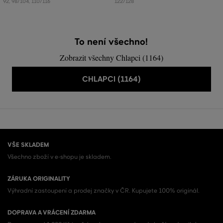
92
,
98/104
,
110/116
122/128
To není všechno!
Zobrazit všechny Chlapci (1164)
CHLAPCI (1164)
VŠE SKLADEM
Všechno zboží v e-shopu je skladem.
ZÁRUKA ORIGINALITY
Výhradní zastoupení a prodej značky v ČR. Kupujete 100% originál.
DOPRAVA A VRÁCENÍ ZDARMA