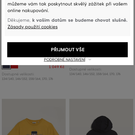
můžeme vám tak poskytnout skvělý zážitek při vašem
online nakupování.
k vašim datům se budeme chovat slušně.
Děkujeme,
Zásady použití cookies
SLEVA -50%
SLEVA -50%
MIKINA GANT 49 ARCH RELAXED C-
MIKINA GANT 1949 RAGLAN C-NECK
PŘIJMOUT VŠE
NECK
2 499 Kč
PODROBNÉ NASTAVENÍ
1 249 Kč
2 099 Kč
1 049 Kč
Dostupné velikosti:
Dostupné velikosti:
134/140
,
146/152
,
158/164
,
170
,
176
134/140
,
146/152
,
158/164
,
170
,
176