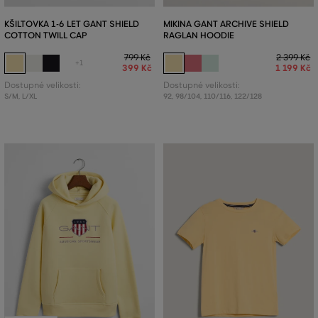
KŠILTOVKA 1-6 LET GANT SHIELD
MIKINA GANT ARCHIVE SHIELD
COTTON TWILL CAP
RAGLAN HOODIE
799 Kč
2 399 Kč
+1
399 Kč
1 199 Kč
Dostupné velikosti:
Dostupné velikosti:
S/M
,
L/XL
92
,
98/104
,
110/116
,
122/128