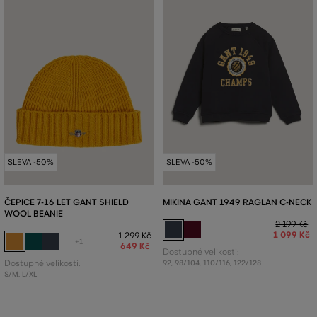
SLEVA -50%
SLEVA -50%
ČEPICE 7-16 LET GANT SHIELD
MIKINA GANT 1949 RAGLAN C-NECK
WOOL BEANIE
2 199 Kč
1 099 Kč
1 299 Kč
+1
649 Kč
Dostupné velikosti:
Dostupné velikosti:
92
,
98/104
,
110/116
,
122/128
S/M
,
L/XL