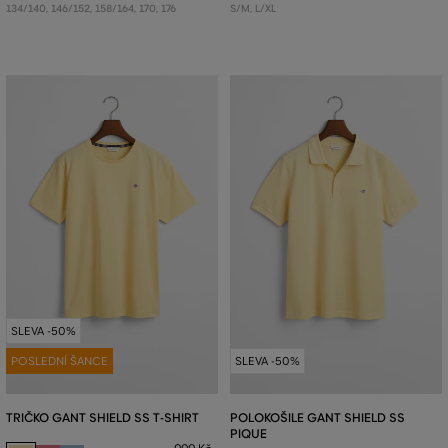
134/140
,
146/152
,
158/164
,
170
,
176
S/M
,
L/XL
SLEVA -50%
POSLEDNÍ ŠANCE
SLEVA -50%
TRIČKO GANT SHIELD SS T-SHIRT
POLOKOŠILE GANT SHIELD SS
PIQUE