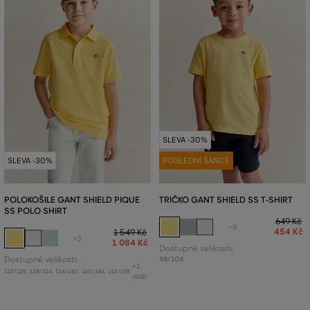
SLEVA -30%
SLEVA -30%
POSLEDNÍ ŠANCE
POLOKOŠILE GANT SHIELD PIQUE
TRIČKO GANT SHIELD SS T-SHIRT
SS POLO SHIRT
649 Kč
+8
454 Kč
1 549 Kč
+5
1 084 Kč
Dostupné velikosti:
Dostupné velikosti:
98/104
+1
122/128
,
128/134
,
134/140
,
140/146
,
152/158
další