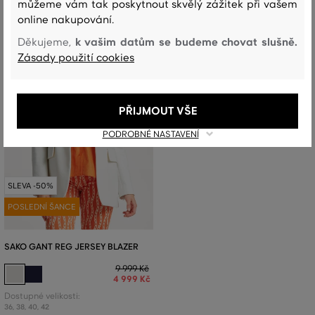
můžeme vám tak poskytnout skvělý zážitek při vašem
online nakupování.
k vašim datům se budeme chovat slušně.
Děkujeme,
Zásady použití cookies
PŘIJMOUT VŠE
PODROBNÉ NASTAVENÍ
SLEVA -50%
POSLEDNÍ ŠANCE
SAKO GANT REG JERSEY BLAZER
9 999 Kč
4 999 Kč
Dostupné velikosti:
36
,
38
,
40
,
42