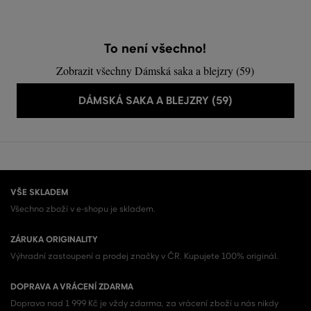
To není všechno!
Zobrazit všechny Dámská saka a blejzry (59)
DÁMSKÁ SAKA A BLEJZRY (59)
VŠE SKLADEM
Všechno zboží v e-shopu je skladem.
ZÁRUKA ORIGINALITY
Výhradní zastoupení a prodej značky v ČR. Kupujete 100% originál.
DOPRAVA A VRÁCENÍ ZDARMA
Doprava nad 1 999 Kč je vždy zdarma, za vrácení zboží u nás nikdy