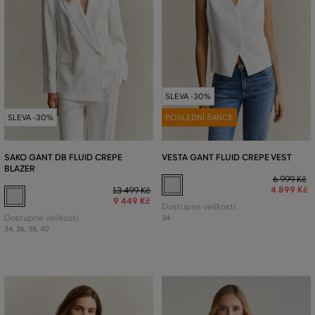
SLEVA -30%
SLEVA -30%
POSLEDNÍ ŠANCE
SAKO GANT DB FLUID CREPE
VESTA GANT FLUID CREPE VEST
BLAZER
6 999 Kč
4 899 Kč
13 499 Kč
9 449 Kč
Dostupné velikosti:
Dostupné velikosti:
34
34
,
36
,
38
,
40