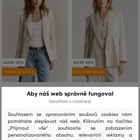
SLEVA -30%
SLEVA -50%
POSLEDNÍ ŠANCE
POSLEDNÍ ŠANCE
SAKO GANT SLIM LINEN STRETCH
BLEJZR GANT PINSTRIPE LINEN
Aby náš web správně fungoval
BLAZER
CLUB BLAZER
(souhlas s cookies)
10 999 Kč
12 999 Kč
7 699 Kč
6 499 Kč
Souhlasem se zpracováním souborů cookies nám
Dostupné velikosti:
Dostupné velikosti:
pomáháte zlepšovat náš web. Kliknutím na tlačítko
42
42
„Přijmout vše" souhlasíte se zobrazením
personalizovaného obsahu, relevantní reklamy a