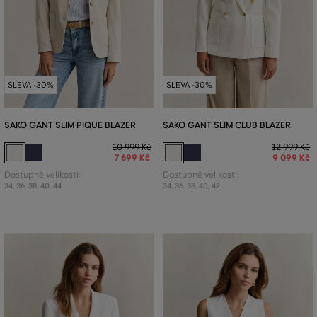
SLEVA -30%
SLEVA -30%
SAKO GANT SLIM PIQUE BLAZER
SAKO GANT SLIM CLUB BLAZER
10 999 Kč
12 999 Kč
7 699 Kč
9 099 Kč
Dostupné velikosti:
Dostupné velikosti:
34
,
36
,
38
,
40
,
44
34
,
36
,
38
,
40
,
42