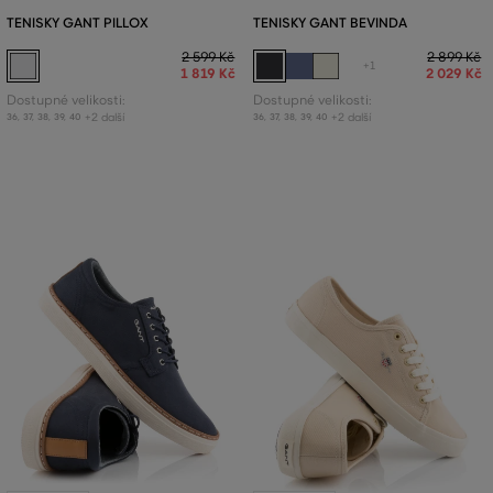
TENISKY GANT PILLOX
TENISKY GANT BEVINDA
2 599 Kč
2 899 Kč
+1
1 819 Kč
2 029 Kč
Dostupné velikosti:
Dostupné velikosti:
+2 další
+2 další
36
,
37
,
38
,
39
,
40
36
,
37
,
38
,
39
,
40