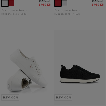
2 799 Kč
2 799 Kč
1 959 Kč
1 959 Kč
Dostupné velikosti:
Dostupné velikosti:
+1 další
+2 další
37
,
38
,
39
,
40
,
41
36
,
37
,
38
,
39
,
40
SLEVA -30%
SLEVA -30%