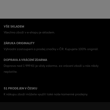
VŠE SKLADEM
Všechno zboží v e-shopu je skladem.
ZÁRUKA ORIGINALITY
Výhradní zastoupení a prodej značky v ČR. Kupujete 100% originál.
DOPRAVA A VRÁCENÍ ZDARMA
Doprava nad 1 999 Kč je vždy zdarma, za vrácení zboží u nás nikdy
neplatíte.
51 PRODEJEN V ČESKU
K nákupu zboží můžete využít také naše kamenné prodejny.