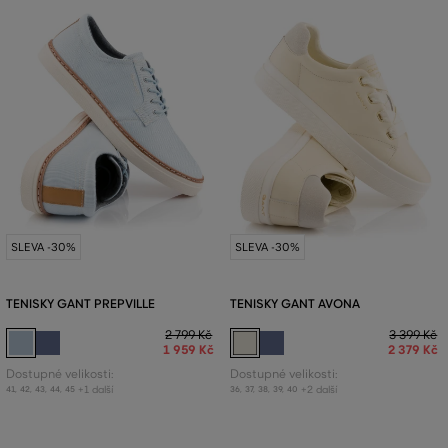
SLEVA -30%
SLEVA -30%
TENISKY GANT PREPVILLE
TENISKY GANT AVONA
2 799 Kč
3 399 Kč
1 959 Kč
2 379 Kč
Dostupné velikosti:
Dostupné velikosti:
+1 další
+2 další
41
,
42
,
43
,
44
,
45
36
,
37
,
38
,
39
,
40