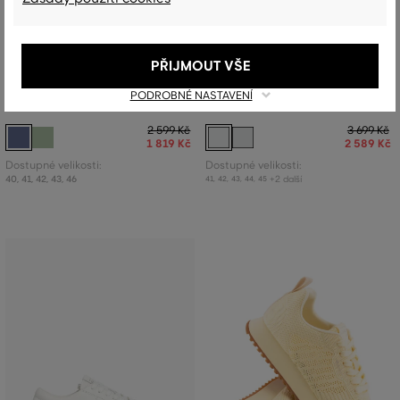
SLEVA -30%
SLEVA -30%
PŘIJMOUT VŠE
PODROBNÉ NASTAVENÍ
TENISKY GANT BEEKER
TENISKY GANT MC JULIEN
2 599 Kč
3 699 Kč
1 819 Kč
2 589 Kč
Dostupné velikosti:
Dostupné velikosti:
40
,
41
,
42
,
43
,
46
+2 další
41
,
42
,
43
,
44
,
45