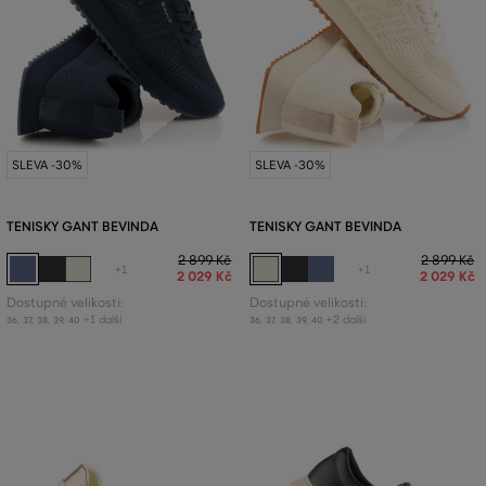
SLEVA -30%
SLEVA -30%
TENISKY GANT BEVINDA
TENISKY GANT BEVINDA
2 899 Kč
2 899 Kč
+1
+1
2 029 Kč
2 029 Kč
Dostupné velikosti:
Dostupné velikosti:
+1 další
+2 další
36
,
37
,
38
,
39
,
40
36
,
37
,
38
,
39
,
40