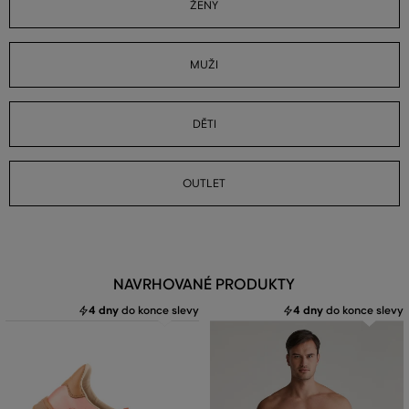
ŽENY
MUŽI
DĚTI
OUTLET
NAVRHOVANÉ PRODUKTY
4 dny
do konce slevy
4 dny
do konce slevy