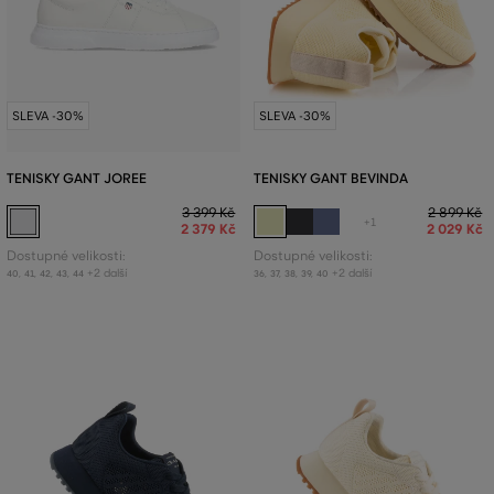
SLEVA -30%
SLEVA -30%
TENISKY GANT JOREE
TENISKY GANT BEVINDA
3 399 Kč
2 899 Kč
+1
2 379 Kč
2 029 Kč
Dostupné velikosti:
Dostupné velikosti:
+2 další
+2 další
40
,
41
,
42
,
43
,
44
36
,
37
,
38
,
39
,
40