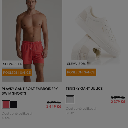
SLEVA -30%
SLEVA -50%
POSLEDNÍ ŠANCE
POSLEDNÍ ŠANCE
TENISKY GANT JULICE
PLAVKY GANT BOAT EMBROIDERY
SWIM SHORTS
3 399 Kč
2 379 Kč
2 899 Kč
1 449 Kč
Dostupné velikosti:
36
,
42
Dostupné velikosti:
S
,
XXL