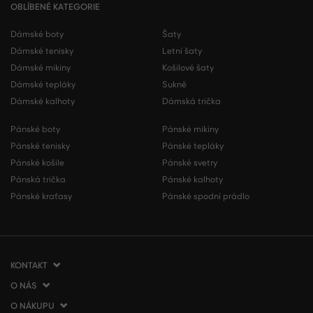
OBLÍBENÉ KATEGORIE
Dámské boty
Šaty
Dámské tenisky
Letní šaty
Dámské mikiny
Košilové šaty
Dámské tepláky
Sukně
Dámské kalhoty
Dámská trička
Pánské boty
Pánské mikiny
Pánské tenisky
Pánské tepláky
Pánské košile
Pánské svetry
Pánská trička
Pánské kalhoty
Pánské kraťasy
Pánské spodní prádlo
KONTAKT
O NÁS
VERMONT Services Slovakia s. r. o.
Vlčie hrdlo 53
O NÁKUPU
O společnosti