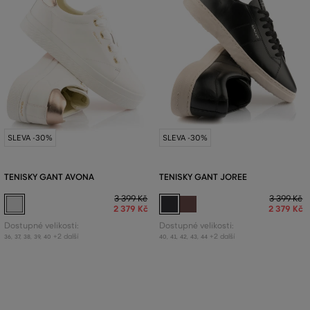
SLEVA -30%
SLEVA -30%
TENISKY GANT AVONA
TENISKY GANT JOREE
3 399 Kč
3 399 Kč
2 379 Kč
2 379 Kč
Dostupné velikosti:
Dostupné velikosti:
+2 další
+2 další
36
,
37
,
38
,
39
,
40
40
,
41
,
42
,
43
,
44