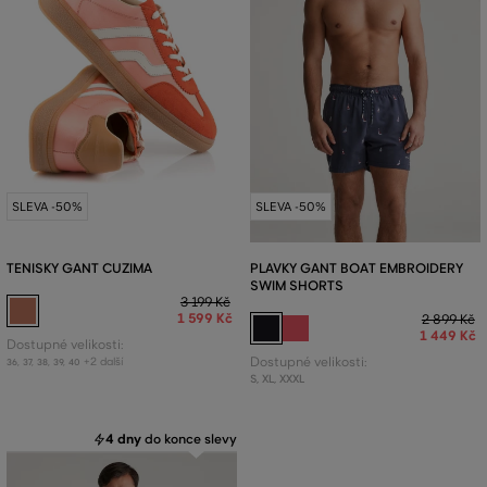
SLEVA -50%
SLEVA -50%
TENISKY GANT CUZIMA
PLAVKY GANT BOAT EMBROIDERY
SWIM SHORTS
3 199 Kč
1 599 Kč
2 899 Kč
1 449 Kč
Dostupné velikosti:
+2 další
Dostupné velikosti:
36
,
37
,
38
,
39
,
40
S
,
XL
,
XXXL
4 dny
do konce slevy