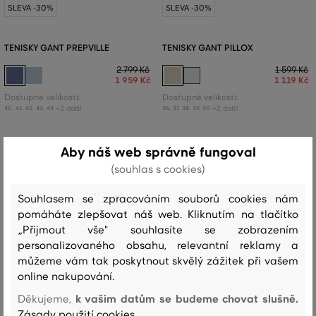
SLEVA -30%
SLEVA -30%
TENISKY GANT PREPVILLE
TENISKY GANT PILLOX
2 799 Kč
1 599 Kč
1 959 Kč
1 119 Kč
Dostupné velikosti:
Dostupné velikosti:
+2 další
+2 další
40
,
41
,
42
,
43
,
44
36
,
37
,
38
,
39
,
40
Aby náš web správně fungoval
(souhlas s cookies)
Souhlasem se zpracováním souborů cookies nám
pomáháte zlepšovat náš web. Kliknutím na tlačítko
„Přijmout vše" souhlasíte se zobrazením
personalizovaného obsahu, relevantní reklamy a
můžeme vám tak poskytnout skvělý zážitek při vašem
online nakupování.
k vašim datům se budeme chovat slušně.
Děkujeme,
Zásady použití cookies