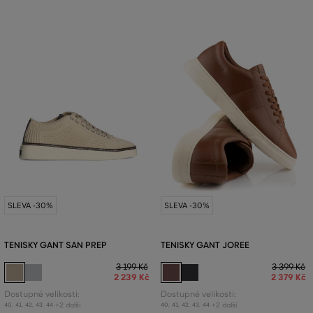
SLEVA -30%
SLEVA -30%
TENISKY GANT SAN PREP
TENISKY GANT JOREE
3 199 Kč
3 399 Kč
2 239 Kč
2 379 Kč
Dostupné velikosti:
Dostupné velikosti:
+2 další
+2 další
40
,
41
,
42
,
43
,
44
40
,
41
,
42
,
43
,
44