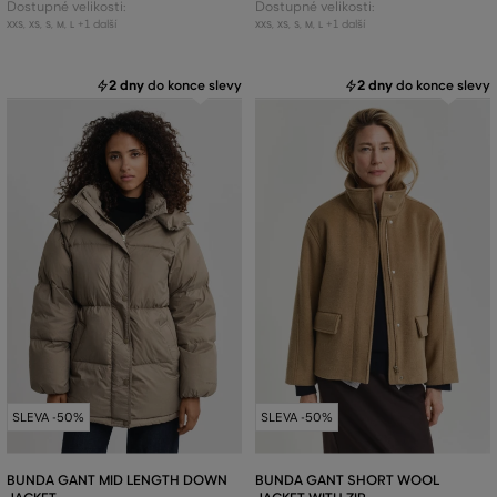
Dostupné velikosti:
Dostupné velikosti:
+1 další
+1 další
XXS
,
XS
,
S
,
M
,
L
XXS
,
XS
,
S
,
M
,
L
2 dny
do konce slevy
2 dny
do konce slevy
SLEVA -50%
SLEVA -50%
BUNDA GANT MID LENGTH DOWN
BUNDA GANT SHORT WOOL