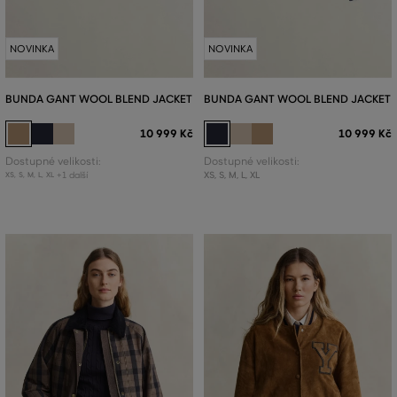
NOVINKA
NOVINKA
BUNDA GANT WOOL BLEND JACKET
BUNDA GANT WOOL BLEND JACKET
10 999 Kč
10 999 Kč
Dostupné velikosti:
Dostupné velikosti:
+1 další
XS
,
S
,
M
,
L
,
XL
XS
,
S
,
M
,
L
,
XL