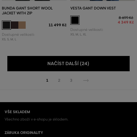
BUNDA GANT SHORT WOOL
VESTA GANT DOWN VEST
JACKET WITH ZIP
8 699 Kč
4 349 Kč
11 499 Kč
Dostupné velikosti:
Dostupné velikosti:
XS
,
M
,
L
,
XL
XS
,
S
,
M
,
L
NAČÍST DALŠÍ (24)
1
2
3
VŠE SKLADEM
Všechno zboží v e-shopu je skladem.
ZÁRUKA ORIGINALITY