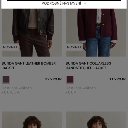
PODROBNÉ NASTAVENÍ
NOVINKA
NOVINKA
BUNDA GANT LEATHER BOMBER
BUNDA GANT COLLARLESS
JACKET
HANDSTITCHED JACKET
32 999 Kč
11 999 Kč
Dostupné velikosti:
Dostupné velikosti:
XS
,
S
,
M
,
L
,
XL
XS
,
S
,
M