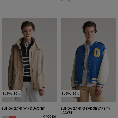
XS
,
S
,
M
,
L
SLEVA -50%
SLEVA -30%
BUNDA GANT WIND JACKET
BUNDA GANT G BADGE VARSITY
JACKET
9 999 Kč