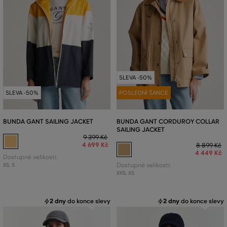
SLEVA -50%
SLEVA -50%
POSLEDNÍ ŠANCE
BUNDA GANT SAILING JACKET
BUNDA GANT CORDUROY COLLAR
SAILING JACKET
9 399 Kč
4 699 Kč
8 899 Kč
4 449 Kč
Dostupné velikosti:
XS
,
S
Dostupné velikosti:
XXS
,
XS
2 dny
do konce slevy
2 dny
do konce slevy