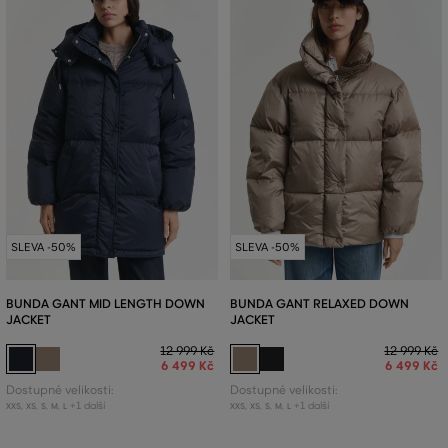
SLEVA -50%
SLEVA -50%
BUNDA GANT MID LENGTH DOWN
BUNDA GANT RELAXED DOWN
JACKET
JACKET
12 999 Kč
12 999 Kč
6 499 Kč
6 499 Kč
Dostupné velikosti:
Dostupné velikosti:
+1 další
+1 další
XXS
,
XS
,
S
,
M
,
L
XXS
,
XS
,
S
,
M
,
L