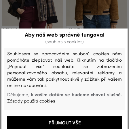
NOVINKA
NOVINKA
Aby náš web správně fungoval
(souhlas s cookies)
BUNDA GANT CHECKED WAXED
BUNDA GANT LEATHER VARSITY
JACKET
JACKET
Souhlasem se zpracováním souborů cookies nám
pomáháte zlepšovat náš web. Kliknutím na tlačítko
12 799 Kč
38 299 Kč
„Přijmout vše" souhlasíte se zobrazením
Dostupné velikosti:
Dostupné velikosti:
personalizovaného obsahu, relevantní reklamy a
XS
,
S
,
M
,
L
XS
,
S
,
M
,
L
můžeme vám tak poskytnout skvělý zážitek při vašem
online nakupování.
k vašim datům se budeme chovat slušně.
Děkujeme,
Zásady použití cookies
PŘIJMOUT VŠE