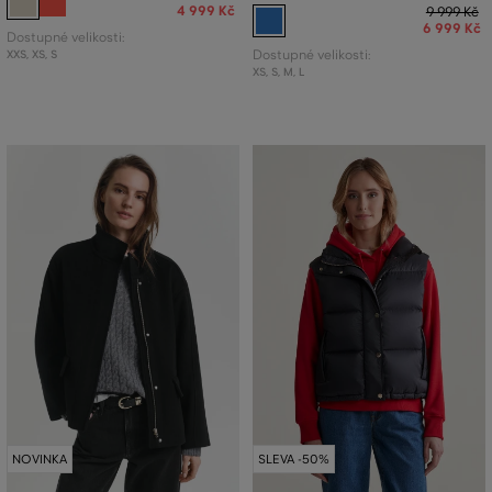
4 999 Kč
9 999 Kč
6 999 Kč
Dostupné velikosti:
XXS
,
XS
,
S
Dostupné velikosti:
XS
,
S
,
M
,
L
NOVINKA
SLEVA -50%