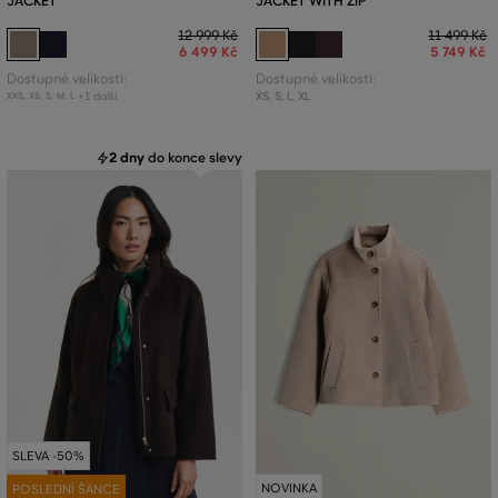
JACKET
JACKET WITH ZIP
12 999 Kč
11 499 Kč
6 499 Kč
5 749 Kč
Dostupné velikosti:
Dostupné velikosti:
+1 další
XS
,
S
,
L
,
XL
XXS
,
XS
,
S
,
M
,
L
2 dny
do konce slevy
SLEVA -50%
NOVINKA
POSLEDNÍ ŠANCE