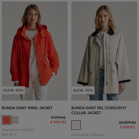
SLEVA -50%
SLEVA -30%
BUNDA GANT WIND JACKET
BUNDA GANT REL CORDUROY
COLLAR JACKET
9 999 Kč
4 999 Kč
10 599 Kč
7 419 Kč
Dostupné velikosti:
XXS
,
XS
,
S
Dostupné velikosti: