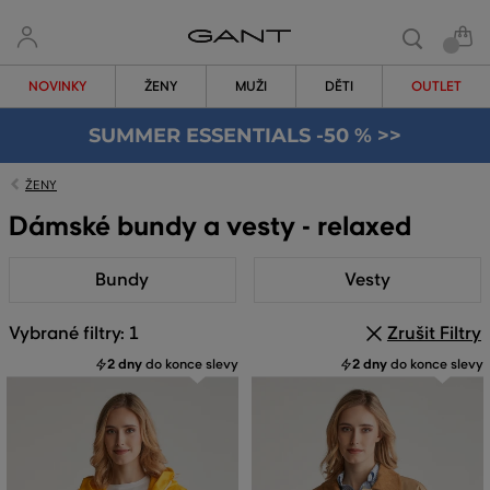
NOVINKY
ŽENY
MUŽI
DĚTI
OUTLET
SUMMER ESSENTIALS -50 % >>
ŽENY
Dámské bundy a vesty - relaxed
Bundy
Vesty
Vybrané filtry: 1
Zrušit Filtry
2 dny
do konce slevy
2 dny
do konce slevy