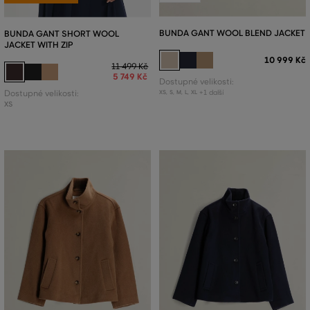
BUNDA GANT WOOL BLEND JACKET
BUNDA GANT SHORT WOOL
JACKET WITH ZIP
10 999 Kč
11 499 Kč
5 749 Kč
Dostupné velikosti:
+1 další
Dostupné velikosti:
XS
,
S
,
M
,
L
,
XL
XS