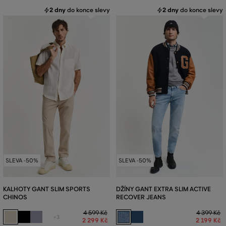
2 dny
do konce slevy
2 dny
do konce slevy
SLEVA -50%
SLEVA -50%
KALHOTY GANT SLIM SPORTS
DŽÍNY GANT EXTRA SLIM ACTIVE
CHINOS
RECOVER JEANS
4 599 Kč
4 399 Kč
+3
2 299 Kč
2 199 Kč