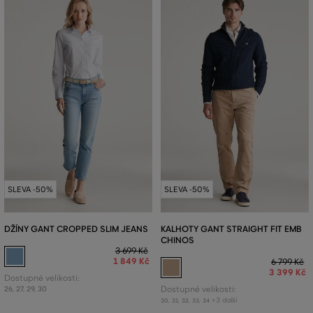
SLEVA -50%
SLEVA -50%
DŽÍNY GANT CROPPED SLIM JEANS
KALHOTY GANT STRAIGHT FIT EMB
CHINOS
3 699 Kč
1 849 Kč
6 799 Kč
3 399 Kč
Dostupné velikosti:
26
,
27
,
29
,
30
Dostupné velikosti:
+3 další
30
,
31
,
32
,
33
,
34