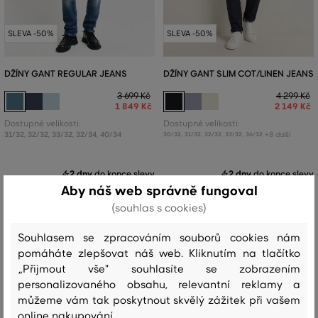
SLEVA -50%
SLEVA -50%
DŽÍNY GANT REGULAR JEANS
DŽÍNY GANT SLIM COT/LINEN JEANS
3 699 Kč
4 299 Kč
1 849 Kč
2 149 Kč
Dostupné velikosti:
Dostupné velikosti:
31/32
,
32/32
,
33/32
,
32/34
,
40/34
+8 další
30/32
,
31/32
,
32/32
,
33/32
,
36/32
2 dny
do konce slevy
2 dny
do konce slevy
Aby náš web správně fungoval
(souhlas s cookies)
Souhlasem se zpracováním souborů cookies nám
pomáháte zlepšovat náš web. Kliknutím na tlačítko
„Přijmout vše" souhlasíte se zobrazením
personalizovaného obsahu, relevantní reklamy a
můžeme vám tak poskytnout skvělý zážitek při vašem
online nakupování.