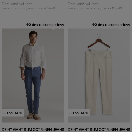
Dostupné velikosti:
Dostupné velikosti:
+7 další
+11 další
29/32
,
30/32
,
32/32
,
38/32
,
42/32
29/32
,
30/32
,
31/32
,
32/32
,
33/32
2 dny
do konce slevy
2 dny
do konce slevy
SLEVA -50%
SLEVA -50%
DŽÍNY GANT SLIM COT/LINEN JEANS
DŽÍNY GANT SLIM COT/LINEN JEANS