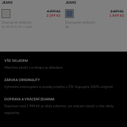
JEANS
JEANS
4 399 Kč
3 699 Kč
2 199 Kč
1 849 Kč
Dostupné velikosti:
Dostupné velikosti:
+1 další
26
26
,
28
,
29
,
31
,
32
VŠE SKLADEM
Všechno zboží v e-shopu je skladem.
ZÁRUKA ORIGINALITY
Výhradní zastoupení a prodej značky v ČR. Kupujete 100% originál.
DOPRAVA A VRÁCENÍ ZDARMA
Doprava nad 1 999 Kč je vždy zdarma, za vrácení zboží u nás nikdy
neplatíte.