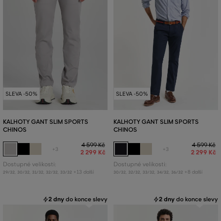
SLEVA -50%
SLEVA -50%
KALHOTY GANT SLIM SPORTS
KALHOTY GANT SLIM SPORTS
CHINOS
CHINOS
4 599 Kč
4 599 Kč
+3
+3
2 299 Kč
2 299 Kč
Dostupné velikosti:
Dostupné velikosti:
+13 další
+8 další
29/32
,
30/32
,
31/32
,
32/32
,
33/32
30/32
,
32/32
,
33/32
,
34/32
,
36/32
2 dny
do konce slevy
2 dny
do konce slevy