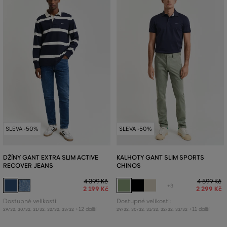
SLEVA -50%
SLEVA -50%
DŽÍNY GANT EXTRA SLIM ACTIVE
KALHOTY GANT SLIM SPORTS
RECOVER JEANS
CHINOS
4 399 Kč
4 599 Kč
+3
2 199 Kč
2 299 Kč
Dostupné velikosti:
Dostupné velikosti:
+12 další
+11 další
29/32
,
30/32
,
31/32
,
32/32
,
33/32
29/32
,
30/32
,
31/32
,
32/32
,
33/32