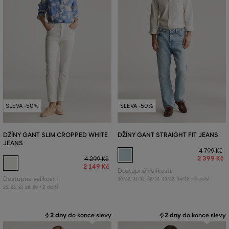
SLEVA -50%
SLEVA -50%
DŽÍNY GANT SLIM CROPPED WHITE
DŽÍNY GANT STRAIGHT FIT JEANS
JEANS
4 799 Kč
2 399 Kč
4 299 Kč
2 149 Kč
Dostupné velikosti:
Dostupné velikosti:
+3 další
30/32
,
31/32
,
32/32
,
33/32
,
34/32
+2 další
25
,
26
,
27
,
28
,
29
2 dny
do konce slevy
2 dny
do konce slevy