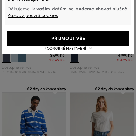
k vašim datům se budeme chovat slušně.
Děkujeme,
Zásady použití cookies
SLEVA -50%
SLEVA -50%
PŘIJMOUT VŠE
DŽÍNY GANT REGULAR JEANS
KALHOTY GANT SLIM CHINOS
PODROBNÉ NASTAVENÍ
3 699 Kč
4 999 Kč
1 849 Kč
2 499 Kč
Dostupné velikosti:
Dostupné velikosti:
+3 další
+8 další
31/32
,
32/32
,
33/32
,
30/34
,
31/34
30/32
,
32/32
,
33/32
,
34/32
,
38/32
2 dny
do konce slevy
2 dny
do konce slevy