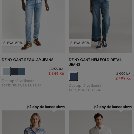
SLEVA -50%
SLEVA -50%
DŽÍNY GANT REGULAR JEANS
DŽÍNY GANT HEM FOLD DETAIL
JEANS
3 699 Kč
1 849 Kč
4 999 Kč
2 499 Kč
Dostupné velikosti:
30/32
,
30/34
,
31/34
,
38/34
Dostupné velikosti:
+2 další
25
,
26
,
27
,
28
,
29
2 dny
do konce slevy
2 dny
do konce slevy