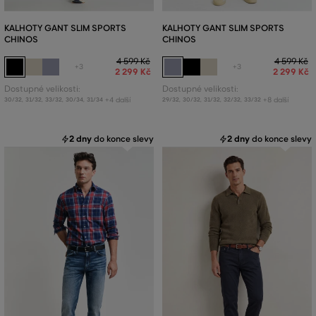
KALHOTY GANT SLIM SPORTS
KALHOTY GANT SLIM SPORTS
CHINOS
CHINOS
4 599 Kč
4 599 Kč
+3
+3
2 299 Kč
2 299 Kč
Dostupné velikosti:
Dostupné velikosti:
+4 další
+8 další
30/32
,
31/32
,
33/32
,
30/34
,
31/34
29/32
,
30/32
,
31/32
,
32/32
,
33/32
2 dny
do konce slevy
2 dny
do konce slevy