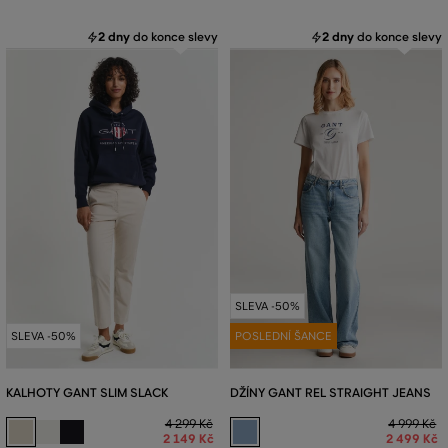
2 dny
do konce slevy
2 dny
do konce slevy
SLEVA -50%
SLEVA -50%
POSLEDNÍ ŠANCE
KALHOTY GANT SLIM SLACK
DŽÍNY GANT REL STRAIGHT JEANS
4 299 Kč
4 999 Kč
2 149 Kč
2 499 Kč