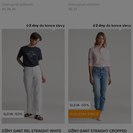
Dostupné velikosti:
Dostupné velikosti:
34
,
38
,
44
30
,
31
2 dny
do konce slevy
2 dny
do konce slevy
SLEVA -50%
SLEVA -50%
POSLEDNÍ ŠANCE
DŽÍNY GANT REL STRAIGHT WHITE
DŽÍNY GANT STRAIGHT CROPPED