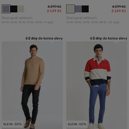
4 299 Kč
4 299 Kč
2 149 Kč
2 149 Kč
Dostupné velikosti:
Dostupné velikosti:
+9 další
+10 další
30/32
,
31/32
,
32/32
,
33/32
,
34/32
31/32
,
32/32
,
33/32
,
34/32
,
38/32
2 dny
do konce slevy
2 dny
do konce slevy
SLEVA -50%
SLEVA -50%