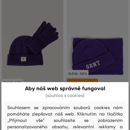
SLEVA -50%
SLEVA -50%
POSLEDNÍ ŠANCE
Aby náš web správně fungoval
(souhlas s cookies)
SET ČEPICE A RUKAVICE GANT
SET ČEPICE A ŠÁLA GANT BEANIE
BEANIE GLOVES GIFT SET
SCARF GIFT SET
Souhlasem se zpracováním souborů cookies nám
2 899 Kč
3 199 Kč
pomáháte zlepšovat náš web. Kliknutím na tlačítko
1 449 Kč
1 599 Kč
„Přijmout vše" souhlasíte se zobrazením
Dostupné velikosti:
Dostupné velikosti:
personalizovaného obsahu, relevantní reklamy a
Jedna velikost
Jedna velikost