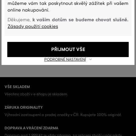
můžeme vám tak poskytnout skvělý zážitek při vašem
online nakupování.
k vašim datům se budeme chovat slušně.
Děkujeme,
To není všechno!
Zásady použití cookies
Zobrazit všechny Dámské klobouky, čepice a kšiltovky (82)
DÁMSKÉ KLOBOUKY, ČEPICE A KŠILTOVKY (82)
PŘIJMOUT VŠE
PODROBNÉ NASTAVENÍ
VŠE SKLADEM
Všechno zboží v e-shopu je skladem.
ZÁRUKA ORIGINALITY
Výhradní zastoupení a prodej značky v ČR. Kupujete 100% originál.
DOPRAVA A VRÁCENÍ ZDARMA
Doprava nad 1 999 Kč je vždy zdarma, za vrácení zboží u nás nikdy