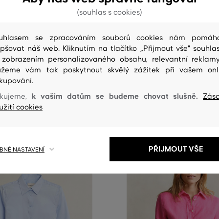
0%
SLEVA -30%
(souhlas s cookies)
ANT SLIM STRETCH OXFORD
KOŠILE GANT SLIM SATEEN SHIR
uhlasem se zpracováním souborů cookies nám pomáh
epšovat náš web. Kliknutím na tlačítko „Přijmout vše" souhlas
3 199 Kč
 zobrazením personalizovaného obsahu, relevantní reklam
2 239 Kč
Dostupné velikosti:
žeme vám tak poskytnout skvělý zážitek při vašem onl
elikosti:
32
,
34
,
36
,
38
,
40
+3 další
kupování.
38
,
40
+2 další
k vašim datům se budeme chovat slušně.
kujeme,
Zás
užití cookies
PŘIJMOUT VŠE
NÉ NASTAVENÍ