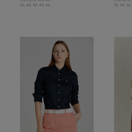
Dostupné velikosti:
Dostupné v
36
,
40
,
42
,
44
,
46
32
,
34
,
36
,