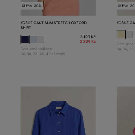
SLEVA -30%
SLEVA -3
KOŠILE GANT SLIM STRETCH OXFORD
KOŠILE G
SHIRT
3 199 Kč
2 239 Kč
Dostupné v
Dostupné velikosti:
34
,
36
,
38
,
34
,
36
,
38
,
40
,
42
+1 další