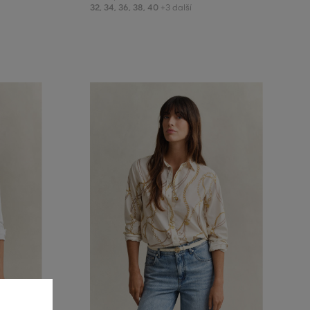
32
,
34
,
36
,
38
,
40
+3 další