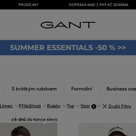
PRODEJNY
DOPRAVA NAD 1 999 KČ ZDARMA
SUMMER ESSENTIALS -50 % >>
S krátkým rukávem
Formální
Business ca
Límec
Příležitost
Rukáv
Typ
Vzor
Zrušit Filtry
1
6 dnů
do konce slevy