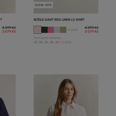
SLEVA -30%
RT
KOŠILE GANT REG LINEN LS SHIRT
4 399 Kč
4 399 Kč
+2 další
3 079 Kč
3 079 Kč
Dostupné velikosti:
32
,
34
,
36
,
38
,
40
+2 další