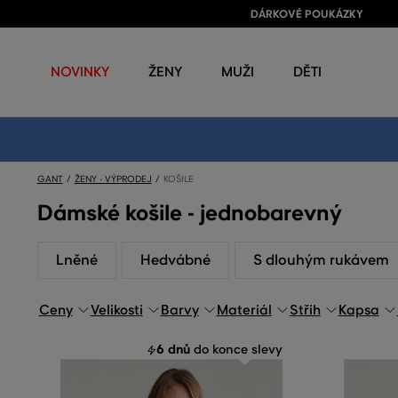
DÁRKOVÉ POUKÁZKY
NOVINKY
ŽENY
MUŽI
DĚTI
GANT
ŽENY - VÝPRODEJ
KOŠILE
Dámské košile - jednobarevný
Lněné
Hedvábné
S dlouhým rukávem
Ceny
Velikosti
Barvy
Materiál
Střih
Kapsa
6 dnů
do konce slevy