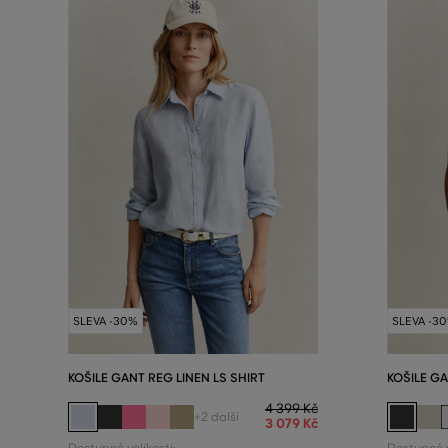
SLEVA -30%
SLEVA -3
KOŠILE GANT REG LINEN LS SHIRT
KOŠILE GA
4 399 Kč
+2 další
3 079 Kč