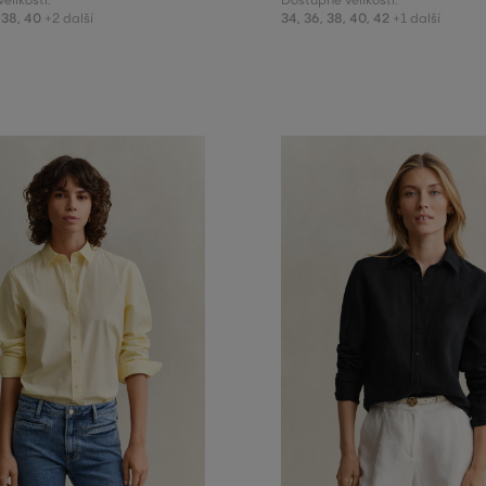
elikosti:
Dostupné velikosti:
38
,
40
34
,
36
,
38
,
40
,
42
+2 další
+1 další