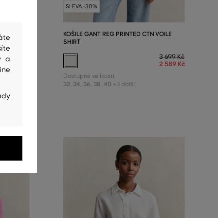
SLEVA -30%
T
KOŠILE GANT REG PRINTED CTN VOILE
áte
SHIRT
íte
3 599 Kč
2 519 Kč
3 699 Kč
y a
2 589 Kč
ine
Dostupné velikosti:
32
,
34
,
36
,
38
,
40
+3 další
ady