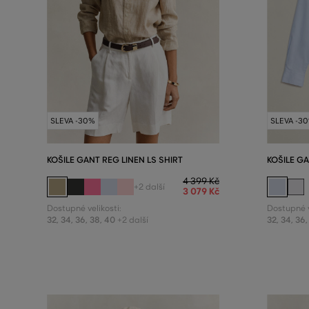
SLEVA -30%
SLEVA -3
KOŠILE GANT REG LINEN LS SHIRT
KOŠILE GA
4 399 Kč
+2 další
3 079 Kč
Dostupné velikosti:
Dostupné v
32
,
34
,
36
,
38
,
40
32
,
34
,
36
,
+2 další