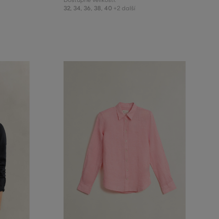
Dostupné velikosti:
32
,
34
,
36
,
38
,
40
+2 další