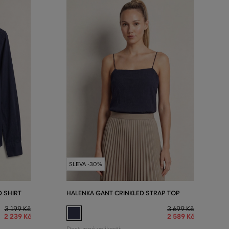
SLEVA -30%
D SHIRT
HALENKA GANT CRINKLED STRAP TOP
3 199 Kč
3 699 Kč
2 239 Kč
2 589 Kč