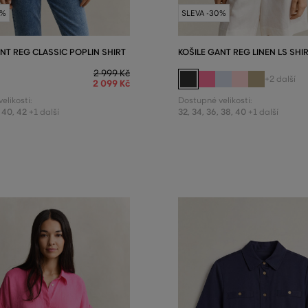
0%
SLEVA -30%
ANT REG CLASSIC POPLIN SHIRT
KOŠILE GANT REG LINEN LS SHI
2 999 Kč
+2 další
2 099 Kč
elikosti:
Dostupné velikosti:
40
,
42
32
,
34
,
36
,
38
,
40
+1 další
+1 další