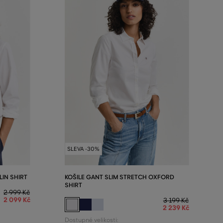
SLEVA -30%
LIN SHIRT
KOŠILE GANT SLIM STRETCH OXFORD
SHIRT
2 999 Kč
2 099 Kč
3 199 Kč
2 239 Kč
Dostupné velikosti: