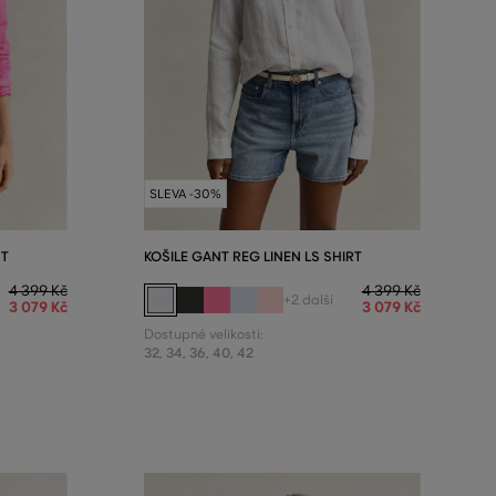
SLEVA -30%
RT
KOŠILE GANT REG LINEN LS SHIRT
4 399 Kč
4 399 Kč
+2 další
3 079 Kč
3 079 Kč
Dostupné velikosti:
32
,
34
,
36
,
40
,
42