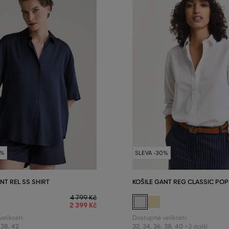
0%
SLEVA -30%
NT REL SS SHIRT
KOŠILE GANT REG CLASSIC POP
4 799 Kč
2 399 Kč
elikosti:
Dostupné velikosti:
38
,
42
32
,
34
,
36
,
38
,
40
+3 další