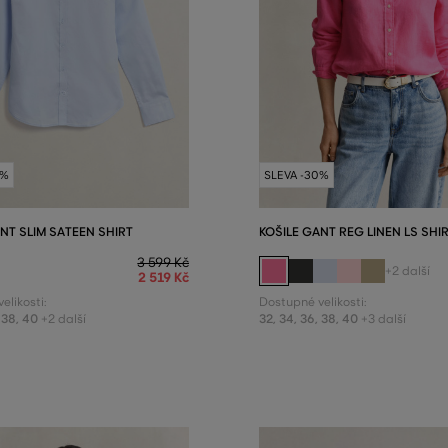
0%
SLEVA -30%
NT SLIM SATEEN SHIRT
KOŠILE GANT REG LINEN LS SHI
3 599 Kč
+2 další
2 519 Kč
elikosti:
Dostupné velikosti:
38
,
40
32
,
34
,
36
,
38
,
40
+2 další
+3 další