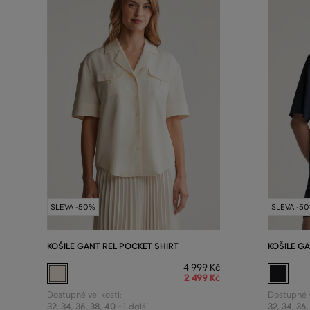
SLEVA -50%
SLEVA -5
KOŠILE GANT REL POCKET SHIRT
KOŠILE GA
4 999 Kč
2 499 Kč
Dostupné velikosti:
Dostupné v
32
,
34
,
36
,
38
,
40
32
,
34
,
36
,
+1 další