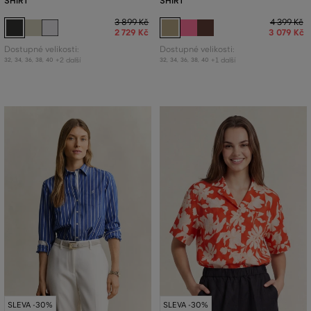
SHIRT
SHIRT
3 899 Kč
4 399 Kč
2 729 Kč
3 079 Kč
Dostupné velikosti:
Dostupné velikosti:
+2 další
+1 další
32
,
34
,
36
,
38
,
40
32
,
34
,
36
,
38
,
40
SLEVA -30%
SLEVA -30%