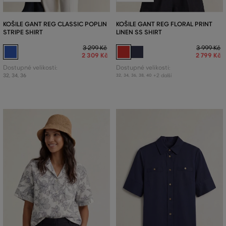
KOŠILE GANT REG CLASSIC POPLIN
KOŠILE GANT REG FLORAL PRINT
STRIPE SHIRT
LINEN SS SHIRT
3 299 Kč
3 999 Kč
2 309 Kč
2 799 Kč
Dostupné velikosti:
Dostupné velikosti:
32
,
34
,
36
+2 další
32
,
34
,
36
,
38
,
40