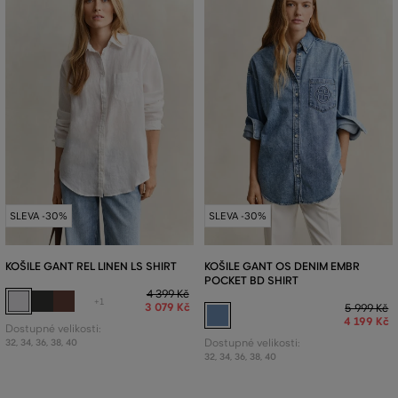
SLEVA -30%
SLEVA -30%
KOŠILE GANT REL LINEN LS SHIRT
KOŠILE GANT OS DENIM EMBR
POCKET BD SHIRT
4 399 Kč
+1
3 079 Kč
5 999 Kč
4 199 Kč
Dostupné velikosti:
32
,
34
,
36
,
38
,
40
Dostupné velikosti:
32
,
34
,
36
,
38
,
40