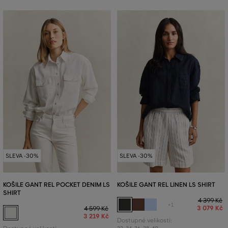
SLEVA -30%
SLEVA -30%
KOŠILE GANT REL POCKET DENIM LS
KOŠILE GANT REL LINEN LS SHIRT
SHIRT
4 399 Kč
+1
3 079 Kč
4 599 Kč
3 219 Kč
Dostupné velikosti: