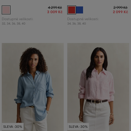
4 299 Kč
2 999 Kč
3 009 Kč
2 099 Kč
Dostupné velikosti:
Dostupné velikosti:
32
,
34
,
36
,
38
,
40
34
,
36
,
38
,
40
SLEVA -30%
SLEVA -30%