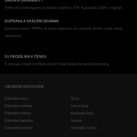
ZÁRUKA ORIGINALITY
Výhradní zastoupení a prodej značky v ČR. Kupujete 100% originál.
DOPRAVA A VRÁCENÍ ZDARMA
Doprava nad 1 999 Kč je vždy zdarma, za vrácení zboží u nás nikdy
neplatíte.
51 PRODEJEN V ČESKU
K nákupu zboží můžete využít také naše kamenné prodejny.
OBLÍBENÉ KATEGORIE
Dámské boty
Šaty
Dámské tenisky
Letní šaty
Dámské mikiny
Košilové šaty
Dámské tepláky
Sukně
Dámské kalhoty
Dámská trička