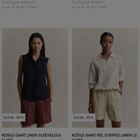
Dostupné velikosti:
Dostupné velikosti:
+1 další
+2 další
32
,
34
,
36
,
38
,
40
32
,
34
,
36
,
38
,
40
SLEVA -30%
SLEVA -30%
KOŠILE GANT LINEN SLEEVELESS
KOŠILE GANT REL STRIPED LINEN LS