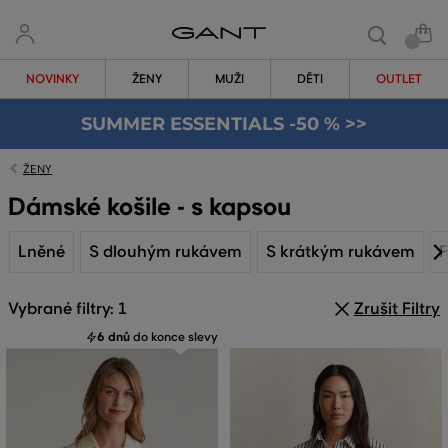
NOVINKY
ŽENY
MUŽI
DĚTI
OUTLET
SUMMER ESSENTIALS -50 % >>
ŽENY
Dámské košile - s kapsou
Lněné
S dlouhým rukávem
S krátkým rukávem
F
Vybrané filtry: 1
Zrušit Filtry
6 dnů
do konce slevy