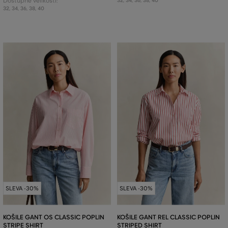
Dostupné velikosti:
32
,
34
,
36
,
38
,
40
32
,
34
,
36
,
38
,
40
SLEVA -30%
SLEVA -30%
KOŠILE GANT OS CLASSIC POPLIN
KOŠILE GANT REL CLASSIC POPLIN
STRIPE SHIRT
STRIPED SHIRT