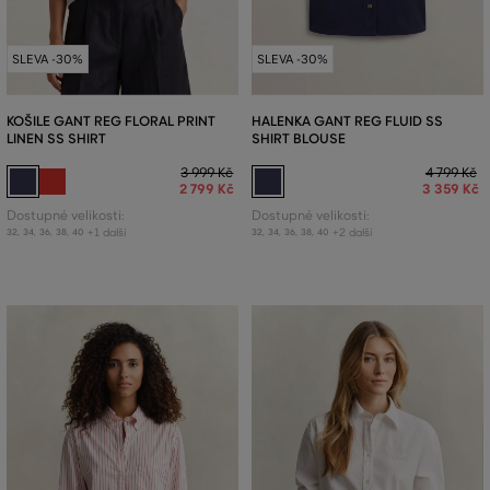
SLEVA -30%
SLEVA -30%
KOŠILE GANT REG FLORAL PRINT
HALENKA GANT REG FLUID SS
LINEN SS SHIRT
SHIRT BLOUSE
3 999 Kč
4 799 Kč
2 799 Kč
3 359 Kč
Dostupné velikosti:
Dostupné velikosti:
+1 další
+2 další
32
,
34
,
36
,
38
,
40
32
,
34
,
36
,
38
,
40