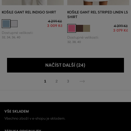
KOŠILE GANT REL INDIGO SHIRT
KOŠILE GANT REL STRIPED LINEN LS
SHIRT
4 299 Kč
3 009 Kč
4 399 Kč
3 079 Kč
Dostupné velikosti:
32
,
34
,
36
,
40
Dostupné velikosti:
32
,
38
,
40
NAČÍST DALŠÍ (24)
1
2
3
VŠE SKLADEM
Všechno zboží v e-shopu je skladem.