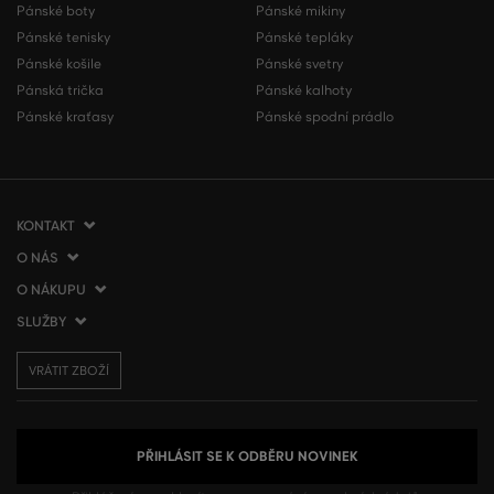
Pánské boty
Pánské mikiny
Pánské tenisky
Pánské tepláky
Pánské košile
Pánské svetry
Pánská trička
Pánské kalhoty
Pánské kraťasy
Pánské spodní prádlo
KONTAKT
O NÁS
VERMONT Services Slovakia s. r. o.
Vlčie hrdlo 53
O NÁKUPU
O společnosti
821 07 Bratislava
Kontakt
SLUŽBY
Jak nakupovat
Slovenská republika
Prodejny VERMONT
Obchodní podmínky
Doprava a platba
tel.:
+420 210 012 200
Blog
VRÁTIT ZBOŽÍ
Vrácení zboží
Dárkové poukázky
info@gant.cz
Affiliate program
Reklamace
VERMONT Club
Presscentrum
Používání cookies
Zpracování osobních údajů
PŘIHLÁSIT SE K ODBĚRU NOVINEK