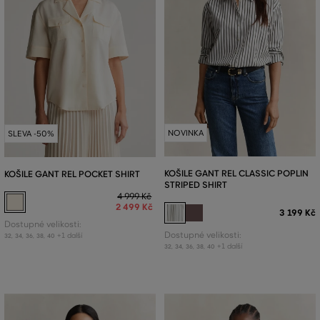
NOVINKA
SLEVA -50%
KOŠILE GANT REL CLASSIC POPLIN
KOŠILE GANT REL POCKET SHIRT
STRIPED SHIRT
4 999 Kč
2 499 Kč
3 199 Kč
Dostupné velikosti:
Dostupné velikosti:
+1 další
32
,
34
,
36
,
38
,
40
+1 další
32
,
34
,
36
,
38
,
40