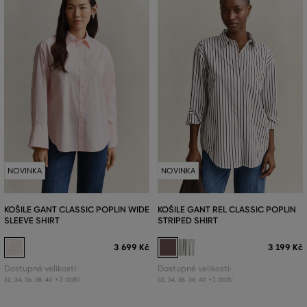
NOVINKA
NOVINKA
KOŠILE GANT CLASSIC POPLIN WIDE
KOŠILE GANT REL CLASSIC POPLIN
SLEEVE SHIRT
STRIPED SHIRT
3 699 Kč
3 199 Kč
Dostupné velikosti:
Dostupné velikosti:
+2 další
+1 další
32
,
34
,
36
,
38
,
40
32
,
34
,
36
,
38
,
40