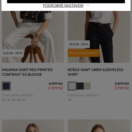
PODROBNÉ NASTAVENÍ
SLEVA -30%
SLEVA -30%
POSLEDNÍ ŠANCE
HALENKA GANT REG PRINTED
KOŠILE GANT LINEN SLEEVELESS
CONTRAST SS BLOUSE
SHIRT
4 399 Kč
3 899 Kč
3 079 Kč
2 729 Kč
Dostupné velikosti:
Dostupné velikosti:
32
,
34
,
36
,
38
,
40
40