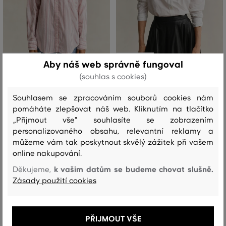
SLEVA -30%
SLEVA -30%
Aby náš web správně fungoval
(souhlas s cookies)
KOŠILE GANT REL LUXURY OXFORD
KOŠILE GANT REL STRIPE CTN EMBR
STRIPE BD SHIRT
CHEST SHIRT
Souhlasem se zpracováním souborů cookies nám
pomáháte zlepšovat náš web. Kliknutím na tlačítko
3 699 Kč
3 599 Kč
2 589 Kč
2 519 Kč
„Přijmout vše" souhlasíte se zobrazením
personalizovaného obsahu, relevantní reklamy a
Dostupné velikosti:
Dostupné velikosti:
+1 další
+1 další
32
,
34
,
36
,
38
,
40
32
,
34
,
36
,
38
,
40
můžeme vám tak poskytnout skvělý zážitek při vašem
online nakupování.
k vašim datům se budeme chovat slušně.
Děkujeme,
Zásady použití cookies
PŘIJMOUT VŠE